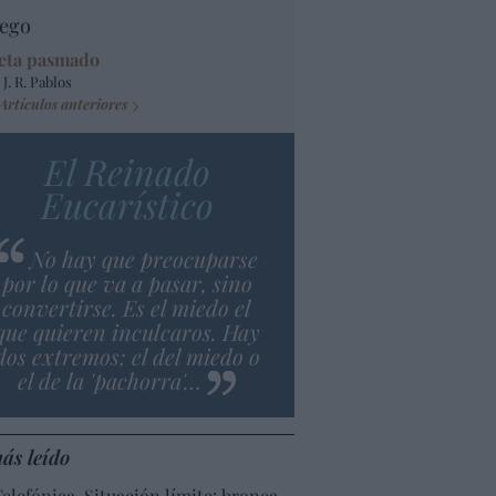
ego
eta pasmado
 J. R. Pablos
Artículos anteriores
El Reinado
Eucarístico
No hay que preocuparse
por lo que va a pasar, sino
convertirse. Es el miedo el
que quieren inculcaros. Hay
dos extremos: el del miedo o
el de la 'pachorra'…
ás leído
Telefónica. Situación límite: bronca