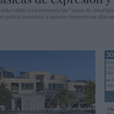
ido validó recientemente las “zonas de amortigu
 se podría sancionar a quienes ingresen en ellas a
Marc
desm
ver
fals
por 
Artíc
Dia