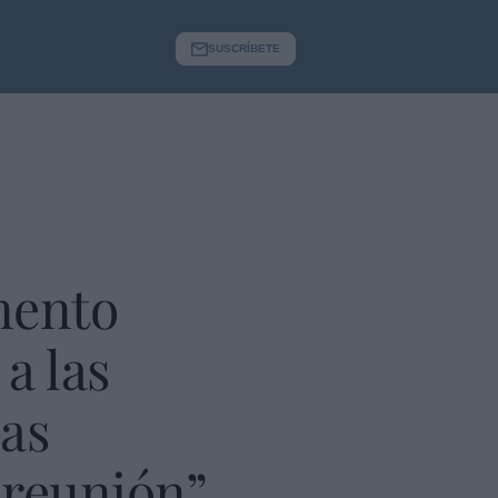
SUSCRÍBETE
mento
a las
las
 reunión”