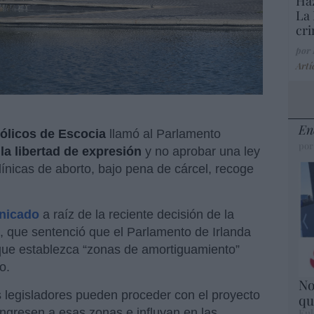
Haz
La 
cri
por
Artí
En
ólicos de Escocia
llamó al Parlamento
por
la libertad de expresión
y no aprobar una ley
clínicas de aborto, bajo pena de cárcel, recoge
nicado
a raíz de la reciente decisión de la
, que sentenció que el Parlamento de Irlanda
 que establezca “zonas de amortiguamiento”
o.
No
os legisladores pueden proceder con el proyecto
qu
ingresen a esas zonas e influyan en las
Eul