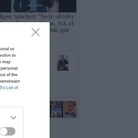
lipse Sánchez: "No te olvides
 las gafas protectoras. Así, el
 de agosto sólo tendrás que
rar al cielo"
panidad
sonal or
ection to
x pide devolver a los
ou may
jos con sus padres...
 personal
es fascista...el PNV
out of the
ina lo mismo... y es
 downstream
ogresista
B’s List of
acción
ánchez es un
nvergüenza que ha
andonado a su país,
rque Ceuta es
paña. Tenemos un
bierno en