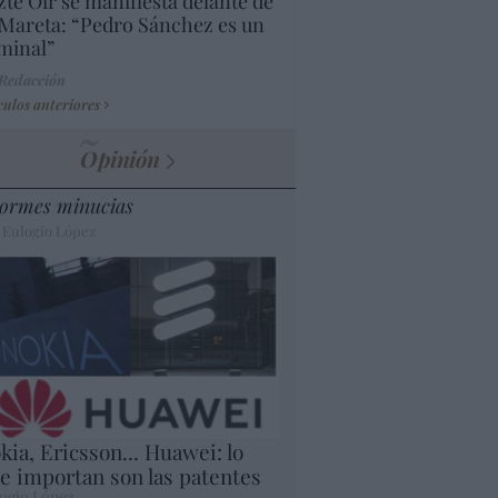
te Oír se manifiesta delante de
Mareta: “Pedro Sánchez es un
minal”
 Redacción
culos anteriores
Opinión
ormes minucias
 Eulogio López
kia, Ericsson... Huawei: lo
e importan son las patentes
ogio López