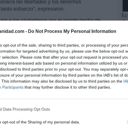
onaría las libertades y los derechos
tanto esfuerzo”, expresaron.
Ec
izar a los ciudadanos por el simple hecho de
de
12
la amenaza de una pena de prisión de hasta
anidad.com -
Do Not Process My Personal Information
mi
de hasta dos años por los delitos posteriores,
His
e la libertad de expresión y reunión en un país
to opt-out of the sale, sharing to third parties, or processing of your per
 a ambos”, añade Aciprensa.
formation for targeted advertising by us, please use the below opt-out s
Vo
r selection. Please note that after your opt-out request is processed y
hi
igilias que se realizan “fuera de las
eing interest-based ads based on personal information utilized by us or
y 
rueba de su carácter pacífico es que no han
disclosed to third parties prior to your opt-out. You may separately opt-
op
enas”.
losure of your personal information by third parties on the IAB’s list of
pr
. This information may also be disclosed by us to third parties on the
IA
Red
a recordó las palabras del Arzobispo de
Participants
that may further disclose it to other third parties.
Martin
, quien dijo que “muchas madres en
“S
 el último minuto por una sensible oferta de
si
a salida a su crisis que no sea poner fin a la
ab
l Data Processing Opt Outs
po
Es
o opt-out of the Sharing of my personal data.
resó el arzobispo irlandés- querer extender la
Go