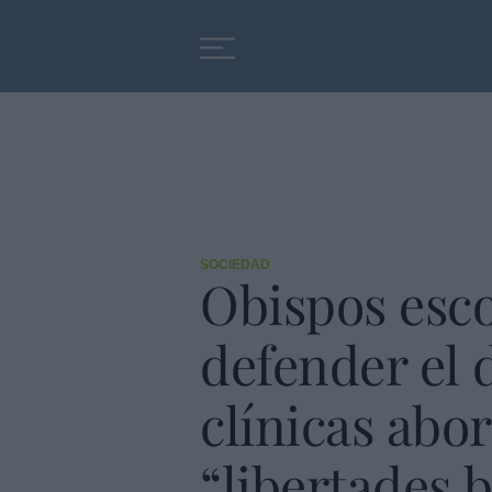
Educación
Entrevistas
SOCIEDAD
Obispos esc
defender el d
clínicas abo
“libertades 