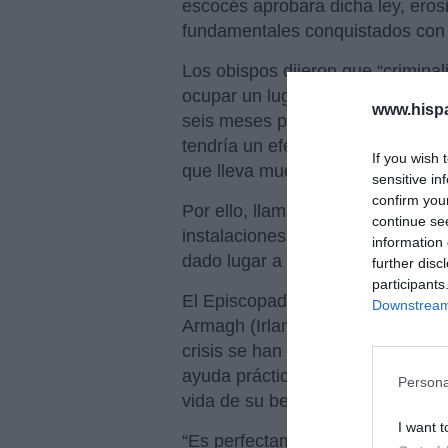
escocés aprobara dicha ley, erosi
fundamentales conquistados con 
Los obispos dijeron que “criminal
ocupar un lugar específico, con 
www.hisp
seis meses por el primer delito y 
tendría un efecto disuasorio sobr
If you wish 
que lleva mucho tiempo valoraba
sensitive in
confirm you
Por ello, llamaron a proteger las v
continue se
instalaciones de aborto”, pues “p
information 
dado lugar a detenciones ni cond
further disc
participants
El Episcopado católico de Escoci
Downstream 
Armagh (Irlanda),
Mons. Eamon 
crisis se han sentido apoyadas en
ayuda práctica, para encontrar un
Persona
vida de su bebé por nacer”.
I want t
“Es perfectamente razonable -exp