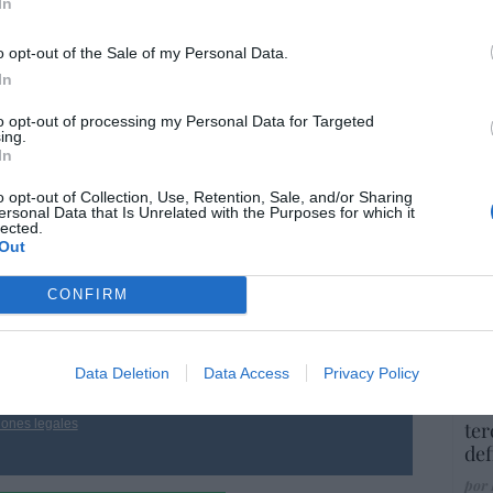
In
co
 las mujeres vulnerables y ser libres para
Ma
anto de la madre como de su hijo por nacer”.
o opt-out of the Sale of my Personal Data.
ce
In
His
eraron su llamado al Parlamento escocés para
n “y el principio de tolerancia recíproca”,
to opt-out of processing my Personal Data for Targeted
ing.
In
“E
o opt-out of Collection, Use, Retention, Sale, and/or Sharing
pon
ersonal Data that Is Unrelated with the Purposes for which it
pr
lected.
Out
ame
resado este artículo?
por 
CONFIRM
tro newsletter y recibe cada dia
Artí
o más destacado de Hispanidad
Data Deletion
Data Access
Privacy Policy
EEU
iones legales
ter
def
por 