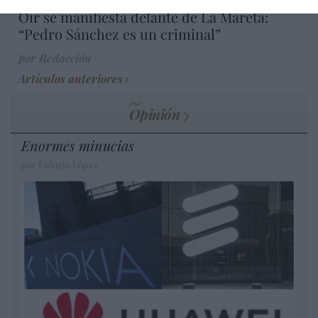
Oír se manifiesta delante de La Mareta:
“Pedro Sánchez es un criminal”
por Redacción
Artículos anteriores
Opinión
Enormes minucias
por Eulogio López