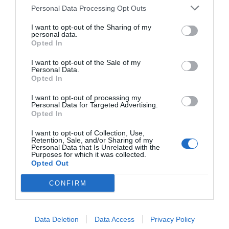
Eulogio López
08/08/26 06:00
Personal Data Processing Opt Outs
I want to opt-out of the Sharing of my
INTERNACIONAL
personal data.
La bomba de Hiroshima no perseguía a
Opted In
Occidente, la de Nagasaki sí: era la ciudad
católica del Japón
I want to opt-out of the Sale of my
Personal Data.
Eulogio López
08/08/26 06:00
Opted In
I want to opt-out of processing my
Personal Data for Targeted Advertising.
Marcelo Gullo: “El trabajo de desmitificar la
Opted In
historia, de poner la verdadera, de
desmontar la falsificación, es un trabajo
I want to opt-out of Collection, Use,
Retention, Sale, and/or Sharing of my
cristiano"
Personal Data that Is Unrelated with the
Purposes for which it was collected.
Opted Out
por Hispanidad
Artículos anteriores
CONFIRM
DIARIO DE LA CORRUPCIÓN SANCHISTA
Data Deletion
Data Access
Privacy Policy
Diario de la corrupción sanchista. Hazte