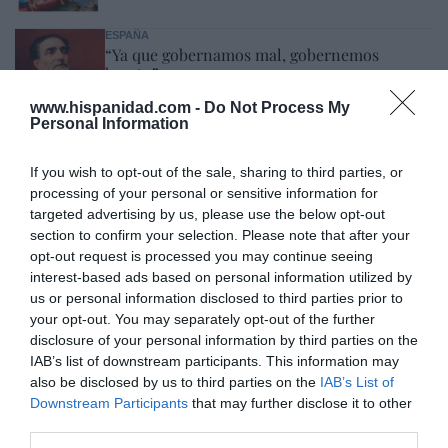
ESPAÑA
“Ya que gobernamos mal, gobernemos
barato”
Eulogio López
08/08/26 06:00
www.hispanidad.com -
Do Not Process My
Personal Information
SOCIEDAD
If you wish to opt-out of the sale, sharing to third parties, or
La batalla no es solo “híbrida” ni
processing of your personal or sensitive information for
“biopolítica”, sino espiritual... y la ganará la
Virgen
targeted advertising by us, please use the below opt-out
section to confirm your selection. Please note that after your
Gabriel Galdón
08/08/26 06:00
opt-out request is processed you may continue seeing
SOCIEDAD
interest-based ads based on personal information utilized by
Eslovaquia no admite el gaymonio...
us or personal information disclosed to third parties prior to
bendecido en otros miembros de la Unión
your opt-out. You may separately opt-out of the further
Europea
disclosure of your personal information by third parties on the
Eulogio López
08/08/26 06:00
IAB’s list of downstream participants. This information may
also be disclosed by us to third parties on the
IAB’s List of
ECONOMÍA
Downstream Participants
that may further disclose it to other
Seamos más responsables: no siempre el
third parties.
banco tiene la culpa