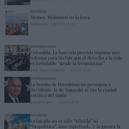
SOCIEDAD
Memes. Mohamed en la boya
Redacción
08/08/26 06:00
INTERNACIONAL
Colombia. La bancada provida impulsa una
reforma para incluir que el derecho a la vida
es inviolable “desde la fecundación”
José Ángel Gutiérrez
08/08/26 06:00
INTERNACIONAL
La bomba de Hiroshima no perseguía a
Occidente, la de Nagasaki sí: era la ciudad
católica del Japón
Eulogio López
08/08/26 06:00
SOCIEDAD
La batalla no es solo “híbrida” ni
“biopolítica”, sino espiritual... y la ganará la