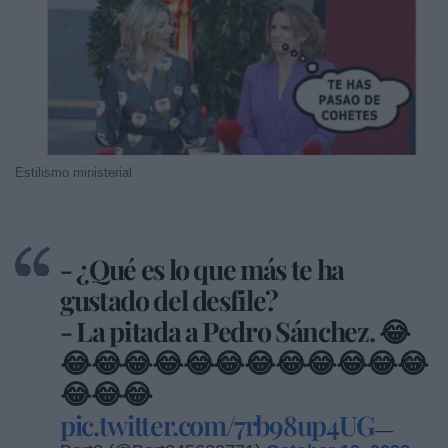
Estilismo ministerial
- ¿Qué es lo que más te ha
gustado del desfile?
- La pitada a Pedro Sánchez. 😂
😂😂😂😂😂😂😂😂😂😂😂😂
😂😂😂
pic.twitter.com/7rb98up4UG
—