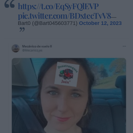
https://t.co/EqSyFQlEVP
pic.twitter.com/BDxtecTvV8
—
Bart0 (@Bart045603771)
October 12, 2023