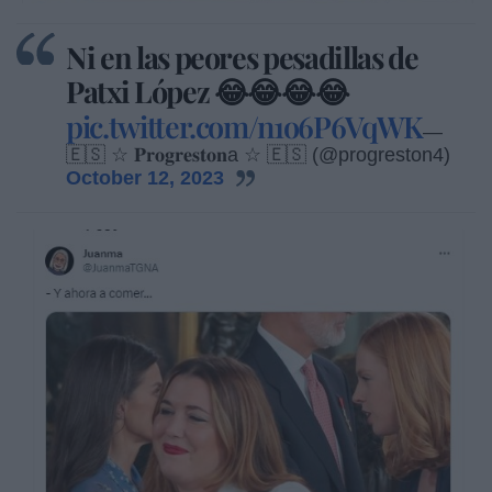
Ni en las peores pesadillas de
Patxi López 😂😂😂😂
pic.twitter.com/n1o6P6VqWK
—
🇪🇸 ☆ 𝐏𝐫𝐨𝐠𝐫𝐞𝐬𝐭𝐨𝐧a ☆ 🇪🇸 (@progreston4)
October 12, 2023