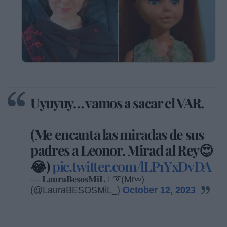
Uyuyuy… vamos a sacar el VAR.
(Me encanta las miradas de sus
padres a Leonor. Mirad al Rey😍
😂)
pic.twitter.com/lLP1YxDvDA
— 𝐋𝐚𝐮𝐫𝐚𝐁𝐞𝐬𝐨𝐬𝐌𝐢𝐋 ➰(Mr∞)
(@LauraBESOSMiL_)
October 12, 2023