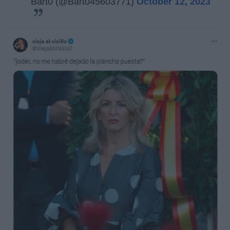
Bart0 (@Bart045603771)
October 12, 2023