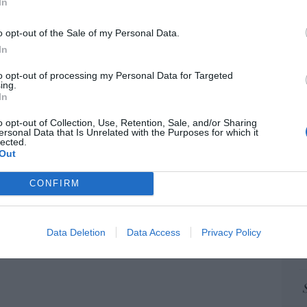
In
pr
ame
o opt-out of the Sale of my Personal Data.
por 
In
Artí
to opt-out of processing my Personal Data for Targeted
ing.
In
EEU
o opt-out of Collection, Use, Retention, Sale, and/or Sharing
ersonal Data that Is Unrelated with the Purposes for which it
ter
lected.
def
Out
por 
CONFIRM
Artí
Car
Data Deletion
Data Access
Privacy Policy