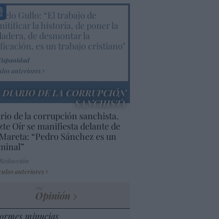
elo Gullo: “El trabajo de
itificar la historia, de poner la
dadera, de desmontar la
ificación, es un trabajo cristiano"
Hispanidad
ulos anteriores
DIARIO DE LA CORRUPCIÓN
SANCHISTA
rio de la corrupción sanchista.
te Oír se manifiesta delante de
Mareta: “Pedro Sánchez es un
minal”
 Redacción
culos anteriores
Opinión
ormes minucias