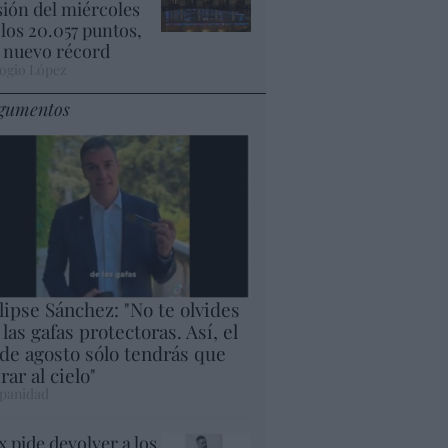
sión del miércoles
 los 20.057 puntos,
 nuevo récord
ogio López
gumentos
lipse Sánchez: "No te olvides
 las gafas protectoras. Así, el
 de agosto sólo tendrás que
rar al cielo"
panidad
x pide devolver a los