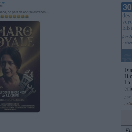
Marc
desm
ver
fals
por 
Artíc
Dia
Haz
La 
cri
por
Artí
En