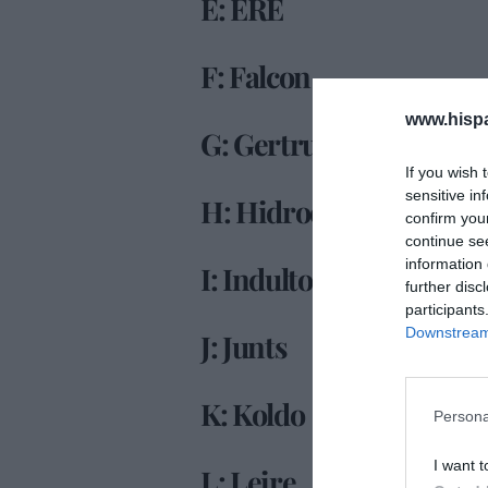
E: ERE
F: Falcon
www.hisp
G: Gertrudis
If you wish 
sensitive in
H: Hidrocarburos
confirm you
continue se
information 
I: Indultos
further disc
participants
Downstream 
J: Junts
K: Koldo
Persona
I want t
L: Leire