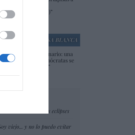
oductos y compañías
ricanas (y europeas)”
Ana Sánchez Arjona
culos anteriores
LA CASA BLANCA
U. Inquietante escenario: una
cera parte de los demócratas se
ine como “socialista”
Ignacio Aguirre
culos anteriores
tas al director
Dios es el señor de los eclipses
Soy viejo... y no lo puedo evitar