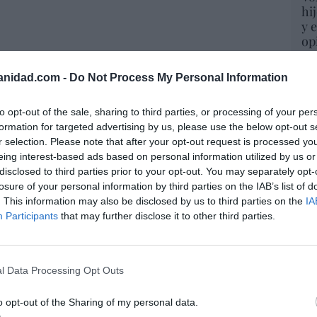
hi
y 
op
pr
Red
anidad.com -
Do Not Process My Personal Information
“S
to opt-out of the sale, sharing to third parties, or processing of your per
si
formation for targeted advertising by us, please use the below opt-out s
ab
r selection. Please note that after your opt-out request is processed y
po
eing interest-based ads based on personal information utilized by us or
Es
disclosed to third parties prior to your opt-out. You may separately opt-
Go
losure of your personal information by third parties on the IAB’s list of
co
. This information may also be disclosed by us to third parties on the
IA
Ma
Participants
that may further disclose it to other third parties.
ce
His
l Data Processing Opt Outs
“E
o opt-out of the Sharing of my personal data.
pon