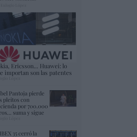
 Eulogio López
kia, Ericsson... Huawei: lo
e importan son las patentes
ogio López
abel Pantoja pierde
s pleitos con
cienda por 700.000
ros... suma y sigue
ogio López
 IBEX 35 cerró la