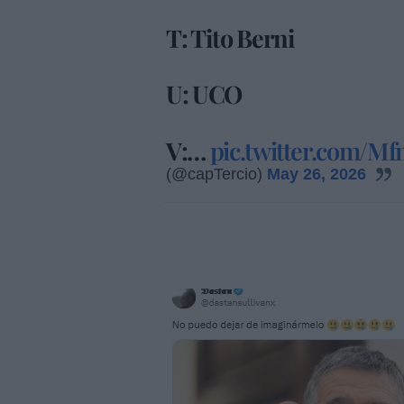
T: Tito Berni
U: UCO
V:…
pic.twitter.com/M
(@capTercio)
May 26, 2026