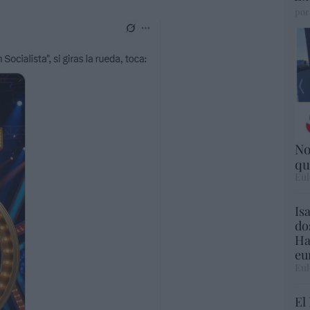
por
No
qu
Eul
Is
do
Ha
eu
Eul
El