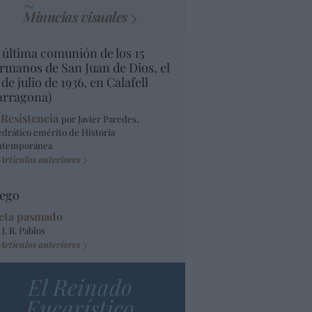
Minucias visuales
 última comunión de los 15
rmanos de San Juan de Dios, el
 de julio de 1936, en Calafell
arragona)
 Resistencia
por Javier Paredes,
edrático emérito de Historia
ntemporánea
Artículos anteriores
ego
eta pasmado
 J. R. Pablos
Artículos anteriores
El Reinado
Eucarístico