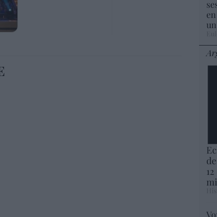
se
en
un
Eul
Ar
E
Ec
de
12
mi
His
Vo