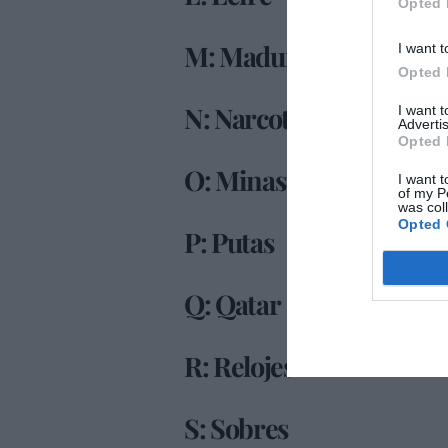
Opted 
M: Maduro
I want t
Opted 
N: Narcotráfico
I want 
Advertis
Opted 
O: Minas de Oro
I want t
of my P
was col
Opted 
P: Putas
Q: Qatar
R: Relojes
S: Sobres