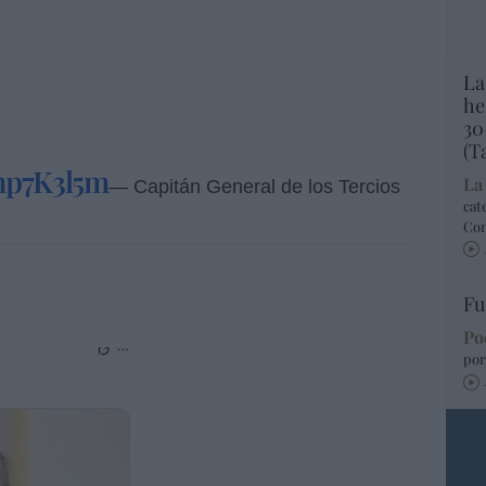
La
he
30
(T
fnp7K3l5m
La
— Capitán General de los Tercios
cat
Co
Fu
Po
por