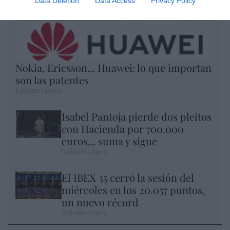
Data Deletion
Data Access
Privacy Policy
Nokia, Ericsson... Huawei: lo que importan
son las patentes
Eulogio López
Isabel Pantoja pierde dos pleitos
con Hacienda por 700.000
euros... suma y sigue
Eulogio López
El IBEX 35 cerró la sesión del
miércoles en los 20.057 puntos,
un nuevo récord
Eulogio López