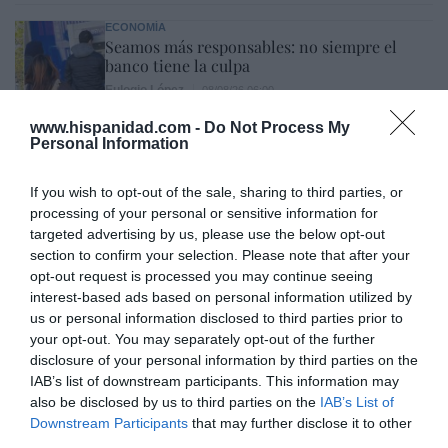
ECONOMÍA
Seamos más responsables: no siempre el
banco tiene la culpa
Eulogio López
08/08/26 06:00
www.hispanidad.com -
Do Not Process My
INTERNACIONAL
Personal Information
La bomba de Hiroshima no perseguía a
Occidente, la de Nagasaki sí: era la ciudad
católica del Japón
If you wish to opt-out of the sale, sharing to third parties, or
processing of your personal or sensitive information for
Eulogio López
08/08/26 06:00
targeted advertising by us, please use the below opt-out
section to confirm your selection. Please note that after your
opt-out request is processed you may continue seeing
Marcelo Gullo: “El trabajo de desmitificar la
interest-based ads based on personal information utilized by
historia, de poner la verdadera, de
us or personal information disclosed to third parties prior to
desmontar la falsificación, es un trabajo
your opt-out. You may separately opt-out of the further
disclosure of your personal information by third parties on the
cristiano"
IAB’s list of downstream participants. This information may
por Hispanidad
also be disclosed by us to third parties on the
IAB’s List of
Downstream Participants
that may further disclose it to other
Artículos anteriores
third parties.