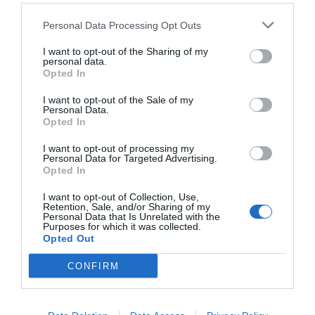
DIARIO DE LA CORRUPCIÓN SANCHISTA
Personal Data Processing Opt Outs
I want to opt-out of the Sharing of my
Diario de la corrupción sanchista. Hazte
personal data.
Oír se manifiesta delante de La Mareta:
Opted In
“Pedro Sánchez es un criminal”
I want to opt-out of the Sale of my
Personal Data.
por Redacción
Opted In
Artículos anteriores
I want to opt-out of processing my
Personal Data for Targeted Advertising.
Opinión
Opted In
Enormes minucias
I want to opt-out of Collection, Use,
Retention, Sale, and/or Sharing of my
Personal Data that Is Unrelated with the
por Eulogio López
Purposes for which it was collected.
Opted Out
CONFIRM