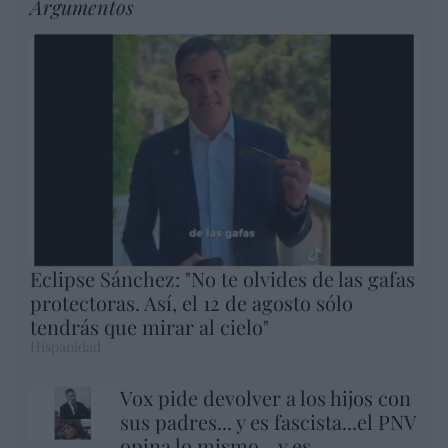
Argumentos
Eclipse Sánchez: "No te olvides de las gafas
protectoras. Así, el 12 de agosto sólo
tendrás que mirar al cielo"
Hispanidad
Vox pide devolver a los hijos con
sus padres... y es fascista...el PNV
opina lo mismo... y es