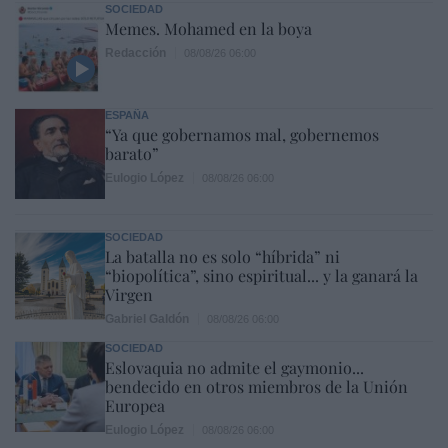
SOCIEDAD
Memes. Mohamed en la boya
Redacción
08/08/26 06:00
ESPAÑA
“Ya que gobernamos mal, gobernemos
barato”
Eulogio López
08/08/26 06:00
SOCIEDAD
La batalla no es solo “híbrida” ni
“biopolítica”, sino espiritual... y la ganará la
Virgen
Gabriel Galdón
08/08/26 06:00
SOCIEDAD
Eslovaquia no admite el gaymonio...
bendecido en otros miembros de la Unión
Europea
Eulogio López
08/08/26 06:00