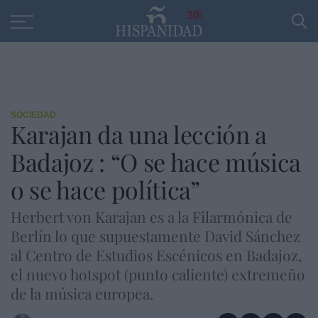
Educación
Entrevistas
PP
SANTANDER
R
30
SOCIEDAD
Karajan da una lección a
Badajoz : “O se hace música
o se hace política”
Herbert von Karajan es a la Filarmónica de
Berlín lo que supuestamente David Sánchez
al Centro de Estudios Escénicos en Badajoz,
el nuevo hotspot (punto caliente) extremeño
de la música europea.