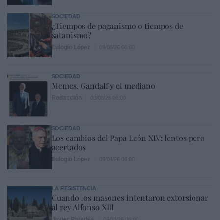
SOCIEDAD
¿Tiempos de paganismo o tiempos de
satanismo?
Eulogio López
09/08/26 06:00
SOCIEDAD
Memes. Gandalf y el mediano
Redacción
09/08/26 06:00
SOCIEDAD
Los cambios del Papa León XIV: lentos pero
acertados
Eulogio López
09/08/26 06:00
LA RESISTENCIA
Cuando los masones intentaron extorsionar
al rey Alfonso XIII
Javier Paredes
09/08/26 06:00