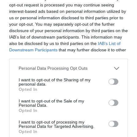
en el exterior por los impagos a las renovables, hay
opt-out request is processed you may continue seeing
interest-based ads based on personal information utilized by
que añadir la fuga en Portugal y el adagio en la
us or personal information disclosed to third parties prior to
dehesa con un extraño caso del director que no
your opt-out. You may separately opt-out of the further
necesitaba orquesta (ni filarmónica ni de cámara)
disclosure of your personal information by third parties on the
por ser hermano.
IAB’s list of downstream participants. This information may
also be disclosed by us to third parties on the
IAB’s List of
Alemania tendrá muchos defectos, pero ante un
Downstream Participants
that may further disclose it to other
atisbo mínimo de conducta antiética y no digamos
third parties.
de sospecha política, arrojan la toalla. En la España
Personal Data Processing Opt Outs
musical de P.S. no hay límite a ningún escándalo
que pase factura. La degradación democrática es
I want to opt-out of the Sharing of my
personal data.
tal que no se cura ni con el mejor concierto benéfico
Opted In
retransmitido por Eurovisión.
I want to opt-out of the Sale of my
Personal Data.
Como dijo von Karajan y así quedó grabado para la
Opted In
posterioridad en marzo de 1946 ante la comisión de
desnazificación aliada en Viena:
I want to opt-out of processing my
Personal Data for Targeted Advertising.
Opted In
"Entweder man macht Musik oder Politik."
(O se