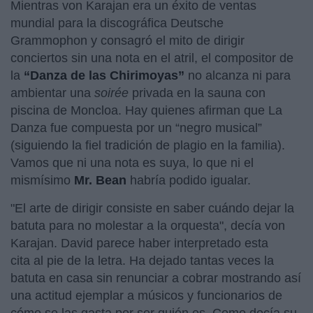
Mientras von Karajan era un éxito de ventas
mundial para la discográfica Deutsche
Grammophon y consagró el mito de dirigir
conciertos sin una nota en el atril, el compositor de
la
“Danza de las Chirimoyas”
no alcanza ni para
ambientar una
soirée
privada en la sauna con
piscina de Moncloa. Hay quienes afirman que La
Danza fue compuesta por un “negro musical”
(siguiendo la fiel tradición de plagio en la familia).
Vamos que ni una nota es suya, lo que ni el
mismísimo
Mr. Bean
habría podido igualar.
"El arte de dirigir consiste en saber cuándo dejar la
batuta para no molestar a la orquesta", decía von
Karajan. David parece haber interpretado esta
cita al pie de la letra. Ha dejado tantas veces la
batuta en casa sin renunciar a cobrar mostrando así
una actitud ejemplar a músicos y funcionarios de
cómo se las gasta por ser quién es. Como decía su