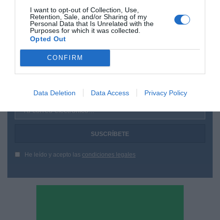
hace música, o se hace política).
I want to opt-out of Collection, Use,
Retention, Sale, and/or Sharing of my
Personal Data that Is Unrelated with the
Purposes for which it was collected.
Opted Out
¿Te ha interesado este artículo?
CONFIRM
Suscríbete a nuestro newsletter y recibe cada dia
en tu correo lo más destacado de Hispanidad
Data Deletion
Data Access
Privacy Policy
Tu correo electrónico...
He leído y acepto las
condiciones legales