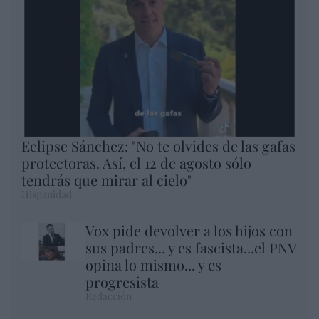
Eclipse Sánchez: "No te olvides de las gafas
protectoras. Así, el 12 de agosto sólo
tendrás que mirar al cielo"
Hispanidad
Vox pide devolver a los hijos con
sus padres... y es fascista...el PNV
opina lo mismo... y es
progresista
Redacción