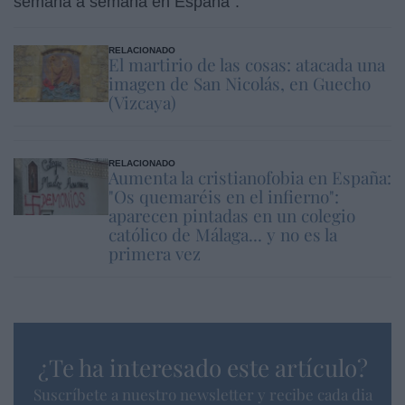
semana a semana en España”.
RELACIONADO
El martirio de las cosas: atacada una
imagen de San Nicolás, en Guecho
(Vizcaya)
RELACIONADO
Aumenta la cristianofobia en España:
"Os quemaréis en el infierno":
aparecen pintadas en un colegio
católico de Málaga... y no es la
primera vez
¿Te ha interesado este artículo?
Suscríbete a nuestro newsletter y recibe cada dia