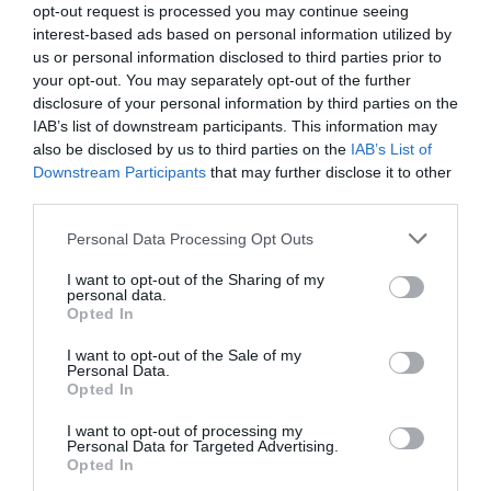
opt-out request is processed you may continue seeing
Eulogio López
06/08/26 07:58
interest-based ads based on personal information utilized by
us or personal information disclosed to third parties prior to
your opt-out. You may separately opt-out of the further
disclosure of your personal information by third parties on the
IAB’s list of downstream participants. This information may
Marcelo Gullo: “El trabajo de desmitificar la
also be disclosed by us to third parties on the
IAB’s List of
historia, de poner la verdadera, de
Downstream Participants
that may further disclose it to other
desmontar la falsificación, es un trabajo
third parties.
cristiano"
Personal Data Processing Opt Outs
por Hispanidad
I want to opt-out of the Sharing of my
Artículos anteriores
personal data.
Opted In
DIARIO DE LA CORRUPCIÓN SANCHISTA
I want to opt-out of the Sale of my
Personal Data.
Opted In
Diario de la corrupción sanchista. Bolaños
se reunió en el año 2025 hasta seis veces
I want to opt-out of processing my
con Zapatero, mientras se desarrollaba la
Personal Data for Targeted Advertising.
Opted In
investigación judicial sobre la aerolínea