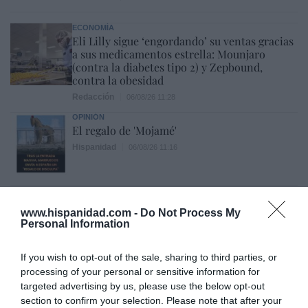
ECONOMÍA
Eli Lilly sigue ‘engordando’ su ventas gracias
a sus medicamentos estrella: Mounjaro
(contra la diabetes tipo 2) y Zepbound,
contra la obesidad
Redacción
06/08/26 11:28
OPINIÓN
El regalo de 'Mojamé'
Hispanidad
06/08/26 11:16
OPINIÓN
“Sánchez es un sinvergüenza que ha
www.hispanidad.com -
Do Not Process My
Personal Information
abandonado a su país, porque Ceuta es
España. Tenemos un Gobierno en
connivencia con Marruecos”: acusa una ceutí
If you wish to opt-out of the sale, sharing to third parties, or
Hispanidad
06/08/26 11:30
processing of your personal or sensitive information for
targeted advertising by us, please use the below opt-out
SOCIEDAD
section to confirm your selection. Please note that after your
Ceuta y Melilla, las dos columnas de Hércules