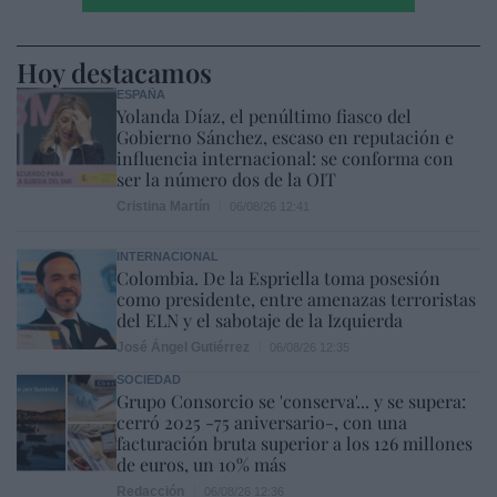
Hoy destacamos
ESPAÑA
Yolanda Díaz, el penúltimo fiasco del
Gobierno Sánchez, escaso en reputación e
influencia internacional: se conforma con
ser la número dos de la OIT
Cristina Martín
06/08/26 12:41
INTERNACIONAL
Colombia. De la Espriella toma posesión
como presidente, entre amenazas terroristas
del ELN y el sabotaje de la Izquierda
José Ángel Gutiérrez
06/08/26 12:35
SOCIEDAD
Grupo Consorcio se 'conserva'... y se supera:
cerró 2025 -75 aniversario-, con una
facturación bruta superior a los 126 millones
de euros, un 10% más
Redacción
06/08/26 12:36