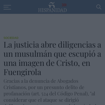
Educación
Entrevistas
PP
SANTANDER
R
30
SOCIEDAD
La justicia abre diligencias a
un musulmán que escupió a
una imagen de Cristo, en
Fuengirola
Gracias a la denuncia de Abogados
Cristianos, por un presunto delito de
profanación (art. 524 del Código Penal), "al
considerar que el ataque se dirigió