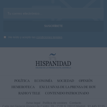
Tu correo electrónico...
He leído y acepto las
condiciones legales
POLÍTICA
ECONOMÍA
SOCIEDAD
OPINIÓN
HEMEROTECA
EXCLUSIVAS DE LA PRENSA DE HOY
RADIO Y TELE
CONTENIDO PATROCINADO
Aviso legal
Política de cookies
Contacto
Calle del General Álvarez de Castro, 39 - 1º Of. 9. 28010 Madrid
91 445 32 55