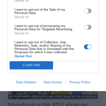
Opted In
Milagros de nuestro tiempo
Eulogio López
I want to opt-out of the Sale of my
Personal Data.
Opted In
Confiad: yo he vencido al mundo
I want to opt-out of processing my
Eulogio López
Personal Data for Targeted Advertising.
Opted In
Argumentos
I want to opt-out of Collection, Use,
Retention, Sale, and/or Sharing of my
Personal Data that Is Unrelated with the
Purposes for which it was collected.
Opted Out
CONFIRM
Data Deletion
Data Access
Privacy Policy
Telepedro en acción: RTVE afirma que