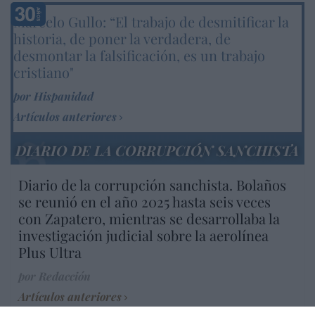
Marcelo Gullo: “El trabajo de desmitificar la
historia, de poner la verdadera, de
desmontar la falsificación, es un trabajo
cristiano"
por Hispanidad
Artículos anteriores
DIARIO DE LA CORRUPCIÓN SANCHISTA
Diario de la corrupción sanchista. Bolaños
se reunió en el año 2025 hasta seis veces
con Zapatero, mientras se desarrollaba la
investigación judicial sobre la aerolínea
Plus Ultra
por Redacción
Artículos anteriores