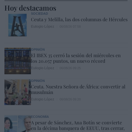
Hoy destacamos
SOCIEDAD
Ceuta y Melilla, las dos columnas de Hércules
Eulogio López
06/08/26 07:58
OPINIÓN
El IBEX 35 cerró la sesión del miércoles en
los 20.057 puntos, un nuevo récord
Eulogio López
06/08/26 09:25
OPINIÓN
Ceuta. Nuestra Señora de África: convertir al
musulmán
Eulogio López
06/08/26 09:20
ECONOMÍA
A pesar de Sánchez, Ana Botín se convierte
en la décima banquera de EEUU, tras cerrar,