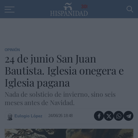
Educación
Entrevistas
PP
SANTANDER
R
30
OPINIÓN
24 de junio San Juan
Bautista. Iglesia onegera e
Iglesia pagana
Nada de solsticio de invierno, sino seis
meses antes de Navidad.
24/06/26 18:48
Eulogio López