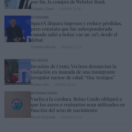
por fin, la compra de Webster Bank
Eulogio López
05/08/26 15:58
ECONOMÍA
SpaceX dispara ingresos y reduce pérdidas,
pero constata que fue sobreponderada
cuando salió a bolsa: cae un 29% desde el
debut
Cristina Martín
05/08/26 17:27
SOCIEDAD
Invasión de Ceuta. Vecinos denuncian la
violación en manada de una inmigrante
irregular menor de edad: “Hay testigos”
Redacción
05/08/26 12:03
INTERNACIONAL
Vuelta a la cordura. Reino Unido obligará a
que los aseos o vestuarios sean utilizados en
función del sexo de nacimiento
Rocío Orizaola
05/08/26 13:32