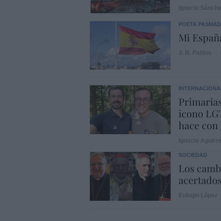
Ignacio Sánch
POETA PASMA
Mi Españ
J. R. Pablos
INTERNACIONA
Primarias
icono LGT
hace con 
Ignacio Aguirr
SOCIEDAD
Los cambi
acertado
Eulogio López