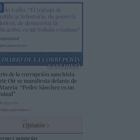
elo Gullo: “El trabajo de
itificar la historia, de poner la
dadera, de desmontar la
ificación, es un trabajo cristiano"
Hispanidad
ulos anteriores
DIARIO DE LA CORRUPCIÓN
SANCHISTA
rio de la corrupción sanchista.
te Oír se manifiesta delante de
Mareta: “Pedro Sánchez es un
minal”
 Redacción
culos anteriores
Opinión
ormes minucias