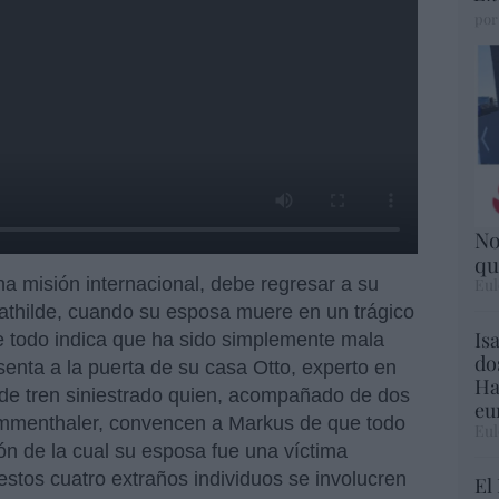
por
No
qu
na misión internacional, debe regresar a su
Eul
athilde, cuando su esposa muere en un trágico
Is
e todo indica que ha sido simplemente mala
do
senta a la puerta de su casa Otto, experto en
Ha
de tren siniestrado quien, acompañado de dos
eu
Emmenthaler, convencen a Markus de que todo
Eul
ón de la cual su esposa fue una víctima
estos cuatro extraños individuos se involucren
El