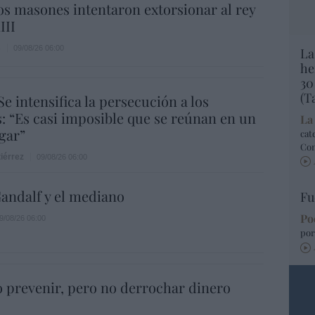
s masones intentaron extorsionar al rey
III
s
09/08/26 06:00
La
he
30
(T
Se intensifica la persecución a los
s: “Es casi imposible que se reúnan en un
La
gar”
cat
Co
iérrez
09/08/26 06:00
andalf y el mediano
Fu
Po
9/08/26 06:00
por
 prevenir, pero no derrochar dinero