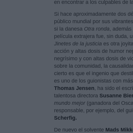
en encontrar a los culpables de 
Si hace aproximadamente dos déca
público mundial por sus vibrantes 
si la danesa
Otra ronda
, además 
película extrajera fue, sin duda,
Jinetes de la justicia
es otra joyi
acción y altas dosis de humor ne
negrísimo y con altas dosis de v
sobre la comunidad, la causalida
cierto es que el ingenio que dest
es uno de los guionistas con más
Thomas Jensen
, ha sido el escr
talentosa directora
Susanne Bie
mundo mejor
(ganadora del Osca
responsable, por ejemplo, del g
Scherfig.
De nuevo el solvente
Mads Mikk