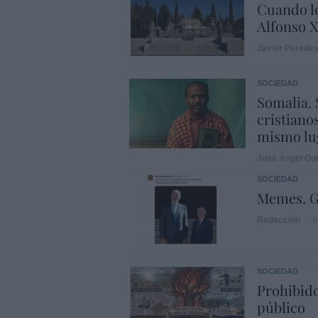
Cuando lo
Alfonso X
Javier Parede
SOCIEDAD
Somalia. 
cristiano
mismo lu
José Ángel Gut
SOCIEDAD
Memes. G
Redacción
0
SOCIEDAD
Prohibido
público