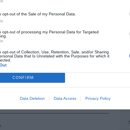
In
pr
ame
o opt-out of the Sale of my Personal Data.
iones legales
por 
In
Artí
to opt-out of processing my Personal Data for Targeted
ing.
In
EEU
o opt-out of Collection, Use, Retention, Sale, and/or Sharing
ersonal Data that Is Unrelated with the Purposes for which it
ter
lected.
def
Out
por 
CONFIRM
Artí
Car
Data Deletion
Data Access
Privacy Policy
A