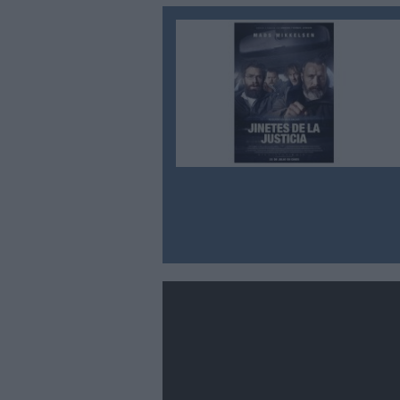
ttps://www.youtube.com/watch?v=AxuCM9tT