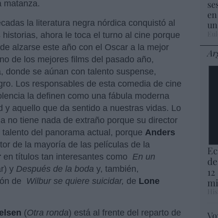
se
la matanza.
en
das la literatura negra nórdica conquistó al
un
Eul
historias, ahora le toca el turno al cine porque
de alzarse este año con el Oscar a la mejor
Ar
 uno de los mejores films del pasado año,
ta, donde se aúnan con talento suspense,
gro. Los responsables de esta comedia de cine
iolencia la definen como una fábula moderna
d y aquello que da sentido a nuestras vidas. Lo
ila no tiene nada de extraño porque su director
 talento del panorama actual, porque
Anders
itor de la mayoría de las películas de la
Ec
r
en títulos tan interesantes como
En un
de
r) y
Después de la boda
y, también,
12
uión de
Wilbur se quiere suicidar,
de
Lone
mi
His
elsen
(
Otra ronda
) está al frente del reparto de
Vo