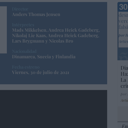
Marc
Director
Anders Thomas Jensen
desm
ver
Intérpretes
fals
Mads Mikkelsen, Andrea Heick Gadeberg,
Nikolaj Lie Kaas, Andrea Heick Gadeberg,
por 
Lars Brygmann y Nicolas Bro
Artíc
Nacionalidad
Dinamarca, Suecia y Finlandia
Fecha estreno
Dia
Viernes, 30 de julio de 2021
Haz
La 
cri
7gI
por
Artí
En