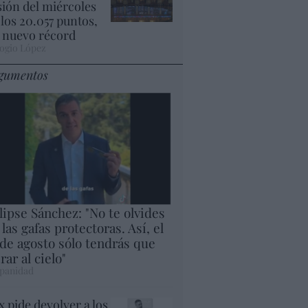
sión del miércoles
 los 20.057 puntos,
 nuevo récord
ogio López
gumentos
lipse Sánchez: "No te olvides
 las gafas protectoras. Así, el
 de agosto sólo tendrás que
rar al cielo"
panidad
x pide devolver a los