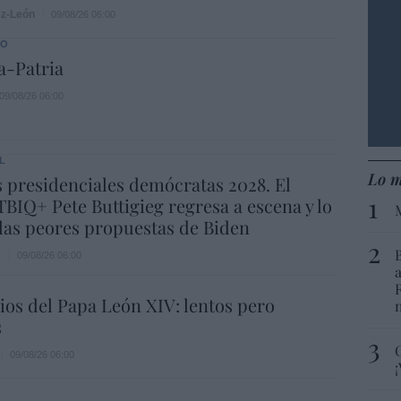
ez-León
09/08/26 06:00
DO
a-Patria
09/08/26 06:00
L
Lo m
 presidenciales demócratas 2028. El
BIQ+ Pete Buttigieg regresa a escena y lo
las peores propuestas de Biden
e
09/08/26 06:00
os del Papa León XIV: lentos pero
s
09/08/26 06:00