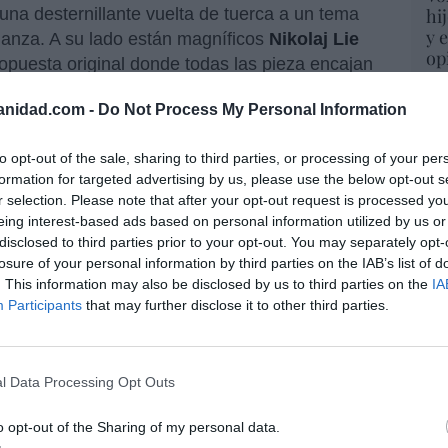
una desternillante vuelta de tuerca a un tema
hi
y 
ganza. A su lado están magníficos
Nikolaj Lie
op
opuesta original donde todas las pieza encajan
pr
olesco argumento, y en la que es inevitable
Red
anidad.com -
Do Not Process My Personal Information
s desdichados que encuentran en su amistad la
“S
to opt-out of the sale, sharing to third parties, or processing of your per
si
 13 de agosto.
formation for targeted advertising by us, please use the below opt-out s
ab
r selection. Please note that after your opt-out request is processed y
po
 cine y no se asusten de una violencia
eing interest-based ads based on personal information utilized by us or
Es
disclosed to third parties prior to your opt-out. You may separately opt-
n las películas de Tarantino.
Go
losure of your personal information by third parties on the IAB’s list of
co
. This information may also be disclosed by us to third parties on the
IA
Ma
Participants
that may further disclose it to other third parties.
ce
His
resado este artículo?
l Data Processing Opt Outs
tro newsletter y recibe cada dia
o más destacado de Hispanidad
“E
o opt-out of the Sharing of my personal data.
pon