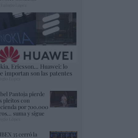
 Eulogio López
kia, Ericsson... Huawei: lo
e importan son las patentes
ogio López
abel Pantoja pierde
s pleitos con
cienda por 700.000
ros... suma y sigue
ogio López
 IBEX 35 cerró la