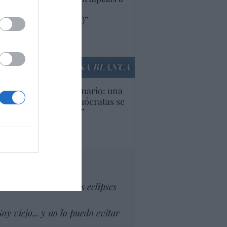
oductos y compañías
ricanas (y europeas)”
Ana Sánchez Arjona
culos anteriores
LA CASA BLANCA
U. Inquietante escenario: una
cera parte de los demócratas se
ine como “socialista”
Ignacio Aguirre
culos anteriores
tas al director
Dios es el señor de los eclipses
Soy viejo... y no lo puedo evitar