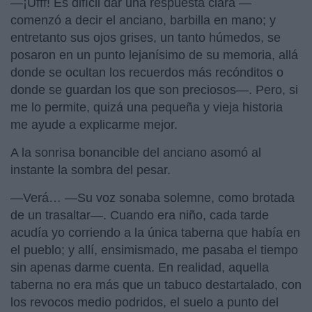
—¡Ufff! Es difícil dar una respuesta clara —
comenzó a decir el anciano, barbilla en mano; y
entretanto sus ojos grises, un tanto húmedos, se
posaron en un punto lejanísimo de su memoria, allá
donde se ocultan los recuerdos más recónditos o
donde se guardan los que son preciosos—. Pero, si
me lo permite, quizá una pequeña y vieja historia
me ayude a explicarme mejor.
A la sonrisa bonancible del anciano asomó al
instante la sombra del pesar.
—Verá… —Su voz sonaba solemne, como brotada
de un trasaltar—. Cuando era niño, cada tarde
acudía yo corriendo a la única taberna que había en
el pueblo; y allí, ensimismado, me pasaba el tiempo
sin apenas darme cuenta. En realidad, aquella
taberna no era más que un tabuco destartalado, con
los revocos medio podridos, el suelo a punto del