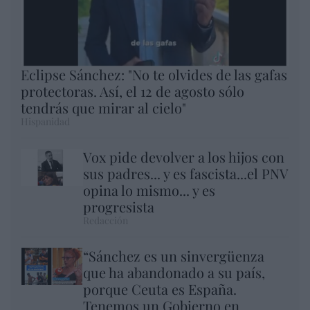
Eclipse Sánchez: "No te olvides de las gafas
protectoras. Así, el 12 de agosto sólo
tendrás que mirar al cielo"
Hispanidad
Vox pide devolver a los hijos con
sus padres... y es fascista...el PNV
opina lo mismo... y es
progresista
Redacción
“Sánchez es un sinvergüenza
que ha abandonado a su país,
porque Ceuta es España.
Tenemos un Gobierno en