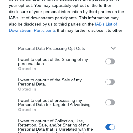
your opt-out. You may separately opt-out of the further
disclosure of your personal information by third parties on the
IAB’s list of downstream participants. This information may
also be disclosed by us to third parties on the
IAB’s List of
Downstream Participants
that may further disclose it to other
Hoy destacamos
third parties.
LA RESISTENCIA
Personal Data Processing Opt Outs
Cuando los masones intentaron extorsionar
al rey Alfonso XIII
I want to opt-out of the Sharing of my
personal data.
Javier Paredes
09/08/26 06:00
Opted In
I want to opt-out of the Sale of my
SOCIEDAD
Personal Data.
Somalia. Se intensifica la persecución a los
Opted In
cristianos: “Es casi imposible que se reúnan
en un mismo lugar”
I want to opt-out of processing my
Personal Data for Targeted Advertising.
José Ángel Gutiérrez
09/08/26 06:00
Opted In
SOCIEDAD
Memes. Gandalf y el mediano
I want to opt-out of Collection, Use,
Retention, Sale, and/or Sharing of my
Redacción
09/08/26 06:00
Personal Data that Is Unrelated with the