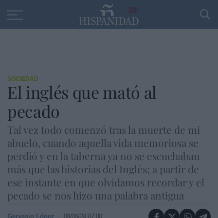
Educación
Entrevistas
PP
SANTANDER
R
30
SOCIEDAD
El inglés que mató al
pecado
Tal vez todo comenzó tras la muerte de mi
abuelo, cuando aquella vida memoriosa se
perdió y en la taberna ya no se escuchaban
más que las historias del Inglés; a partir de
ese instante en que olvidamos recordar y el
pecado se nos hizo una palabra antigua
Gervasio López
09/06/24 07:00