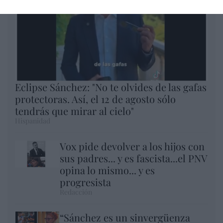
Eclipse Sánchez: "No te olvides de las gafas
protectoras. Así, el 12 de agosto sólo
tendrás que mirar al cielo"
Hispanidad
Vox pide devolver a los hijos con
sus padres... y es fascista...el PNV
opina lo mismo... y es
progresista
Redacción
“Sánchez es un sinvergüenza