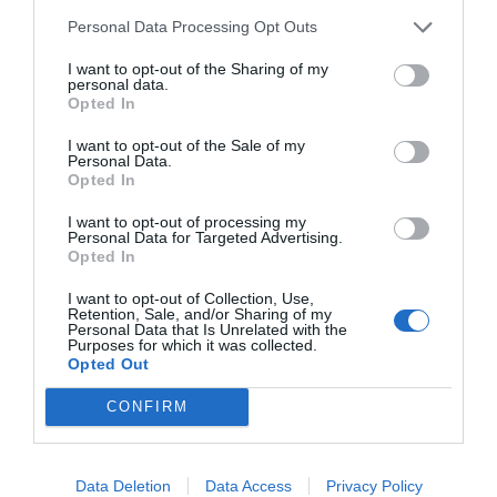
Nokia, Ericsson... Huawei: lo que importan
Personal Data Processing Opt Outs
son las patentes
I want to opt-out of the Sharing of my
Eulogio López
personal data.
Opted In
Isabel Pantoja pierde dos pleitos
I want to opt-out of the Sale of my
con Hacienda por 700.000
Personal Data.
Opted In
euros... suma y sigue
Eulogio López
I want to opt-out of processing my
Personal Data for Targeted Advertising.
Opted In
El IBEX 35 cerró la sesión del
miércoles en los 20.057 puntos,
I want to opt-out of Collection, Use,
Retention, Sale, and/or Sharing of my
un nuevo récord
Personal Data that Is Unrelated with the
Eulogio López
Purposes for which it was collected.
Opted Out
Argumentos
CONFIRM
Data Deletion
Data Access
Privacy Policy