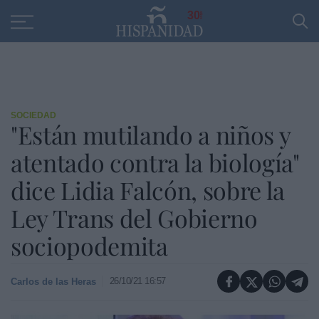
Educación
Entrevistas
PP
SANTANDER
R
30
SOCIEDAD
"Están mutilando a niños y
atentado contra la biología"
dice Lidia Falcón, sobre la
Ley Trans del Gobierno
sociopodemita
26/10/21 16:57
Carlos de las Heras