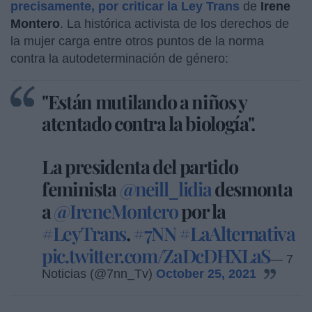
precisamente, por criticar la Ley Trans
de
Irene
Montero
. La histórica activista de los derechos de
la mujer carga entre otros puntos de la norma
contra la autodeterminación de género:
"Están mutilando a niños y
atentado contra la biología".
La presidenta del partido
feminista
@neill_lidia
desmonta
a
@IreneMontero
por la
#LeyTrans
.
#7NN
#LaAlternativa
pic.twitter.com/ZaDcDHXLaS
— 7
Noticias (@7nn_Tv)
October 25, 2021