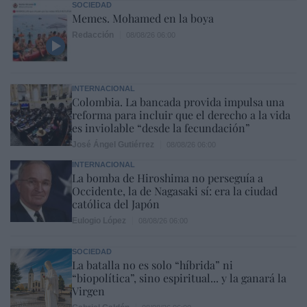
SOCIEDAD
Memes. Mohamed en la boya
Redacción
08/08/26 06:00
INTERNACIONAL
Colombia. La bancada provida impulsa una
reforma para incluir que el derecho a la vida
es inviolable “desde la fecundación”
José Ángel Gutiérrez
08/08/26 06:00
INTERNACIONAL
La bomba de Hiroshima no perseguía a
Occidente, la de Nagasaki sí: era la ciudad
católica del Japón
Eulogio López
08/08/26 06:00
SOCIEDAD
La batalla no es solo “híbrida” ni
“biopolítica”, sino espiritual... y la ganará la
Virgen