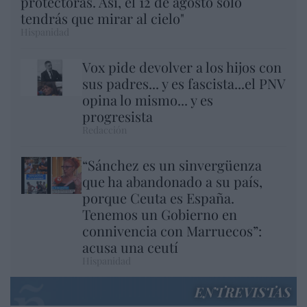
protectoras. Así, el 12 de agosto sólo
tendrás que mirar al cielo"
Hispanidad
Vox pide devolver a los hijos con
sus padres... y es fascista...el PNV
opina lo mismo... y es
progresista
Redacción
“Sánchez es un sinvergüenza
que ha abandonado a su país,
porque Ceuta es España.
Tenemos un Gobierno en
connivencia con Marruecos”:
acusa una ceutí
Hispanidad
ENTREVISTAS