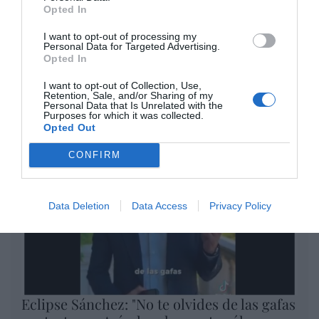
Opted In
El IBEX 35 cerró la sesión del
I want to opt-out of processing my
miércoles en los 20.057 puntos,
Personal Data for Targeted Advertising.
Opted In
un nuevo récord
Eulogio López
I want to opt-out of Collection, Use,
Retention, Sale, and/or Sharing of my
Personal Data that Is Unrelated with the
Argumentos
Purposes for which it was collected.
Opted Out
CONFIRM
Data Deletion
Data Access
Privacy Policy
Eclipse Sánchez: "No te olvides de las gafas