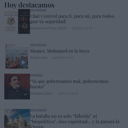
Hoy destacamos
SOCIEDAD
Chat Control para ti, para mí, para todos,
¡por tu seguridad!
Humberto Pérez-Tomé
08/08/26 06:00
SOCIEDAD
Memes. Mohamed en la boya
Redacción
08/08/26 06:00
ESPAÑA
“Ya que gobernamos mal, gobernemos
barato”
Eulogio López
08/08/26 06:00
SOCIEDAD
La batalla no es solo “híbrida” ni
“biopolítica”, sino espiritual... y la ganará la
Virgen