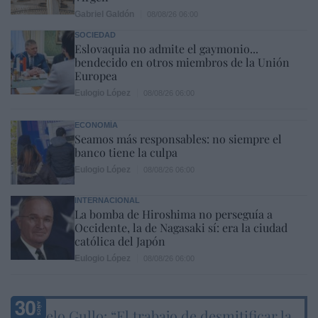
Gabriel Galdón
08/08/26 06:00
SOCIEDAD
Eslovaquia no admite el gaymonio...
bendecido en otros miembros de la Unión
Europea
Eulogio López
08/08/26 06:00
ECONOMÍA
Seamos más responsables: no siempre el
banco tiene la culpa
Eulogio López
08/08/26 06:00
INTERNACIONAL
La bomba de Hiroshima no perseguía a
Occidente, la de Nagasaki sí: era la ciudad
católica del Japón
Eulogio López
08/08/26 06:00
Marcelo Gullo: “El trabajo de desmitificar la