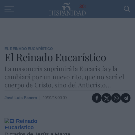
Educación
Entrevistas
PP
SANTANDER
R
30
EL REINADO EUCARÍSTICO
El Reinado Eucarístico
La masonería suprimirá la Eucaristía y la
cambiará por un nuevo rito, que no será el
cuerpo de Cristo, sino del Anticristo…
José Luis Panero
10/01/18 00:00
Dictados de Jesús a Marga