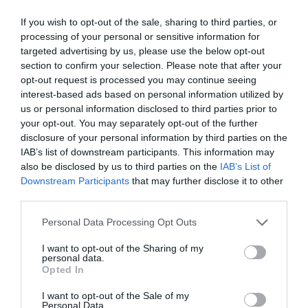
por Eulogio López
If you wish to opt-out of the sale, sharing to third parties, or
processing of your personal or sensitive information for
targeted advertising by us, please use the below opt-out
section to confirm your selection. Please note that after your
opt-out request is processed you may continue seeing
interest-based ads based on personal information utilized by
us or personal information disclosed to third parties prior to
your opt-out. You may separately opt-out of the further
disclosure of your personal information by third parties on the
IAB’s list of downstream participants. This information may
also be disclosed by us to third parties on the
IAB’s List of
Downstream Participants
that may further disclose it to other
Nokia, Ericsson... Huawei: lo que importan
third parties.
son las patentes
Eulogio López
Personal Data Processing Opt Outs
I want to opt-out of the Sharing of my
Isabel Pantoja pierde dos pleitos
personal data.
Opted In
con Hacienda por 700.000
euros... suma y sigue
I want to opt-out of the Sale of my
Eulogio López
Personal Data.