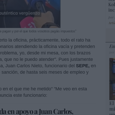
Kol
inc
por
Artí
me pagan y por el que todos vosotros pagáis impuestos"
o la oficina, prácticamente, todo el rato ha
En
narios atendiendo la oficina vacía y pretenden
por
problema, yo, desde mi mesa, con los brazos
ta, que no le puedo atender". Pues justamente
ia, Juan Carlos Nieto, funcionario del
SEPE,
en
e sanción, de hasta seis meses de empleo y
ío en el que me he metido" "Me veo en esta
nuncia este funcionario:
El
mi
a en apoyo a Juan Carlos,
un