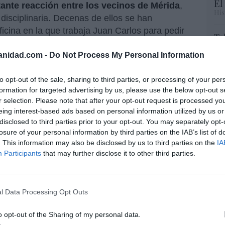
El
ante reacción entre los vecinos de Mérida
,
His
disciplinaria. Decenas de ellos se han
ficina en la que trabaja Juan Carlos para pedir
Te
RT
anidad.com -
Do Not Process My Personal Information
lo
Ce
li
to opt-out of the sale, sharing to third parties, or processing of your per
di
formation for targeted advertising by us, please use the below opt-out s
resado este artículo?
hu
r selection. Please note that after your opt-out request is processed y
po
eing interest-based ads based on personal information utilized by us or
tro newsletter y recibe cada dia
His
disclosed to third parties prior to your opt-out. You may separately opt-
o más destacado de Hispanidad
losure of your personal information by third parties on the IAB’s list of
. This information may also be disclosed by us to third parties on the
IA
Cu
Participants
that may further disclose it to other third parties.
tu
Red
iones legales
l Data Processing Opt Outs
“E
o opt-out of the Sharing of my personal data.
pon