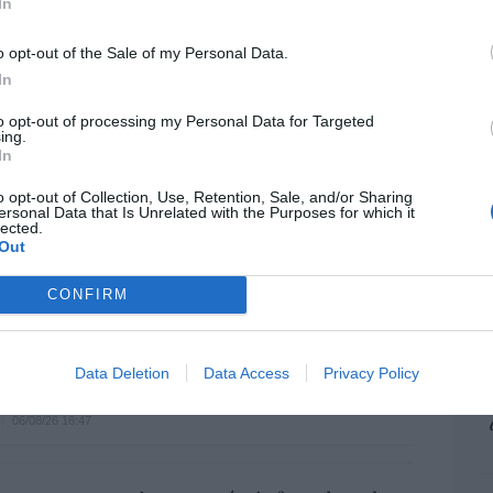
In
pr
ame
o opt-out of the Sale of my Personal Data.
por 
In
Artí
to opt-out of processing my Personal Data for Targeted
ing.
In
EEU
o opt-out of Collection, Use, Retention, Sale, and/or Sharing
ter
ersonal Data that Is Unrelated with the Purposes for which it
lected.
def
Out
por 
Artí
CONFIRM
a. Situación límite: bronca en Reino
Car
 riesgo de deuda en el alero... y Enrique
Data Deletion
Data Access
Privacy Policy
indica la Presidencia
06/08/26 16:47