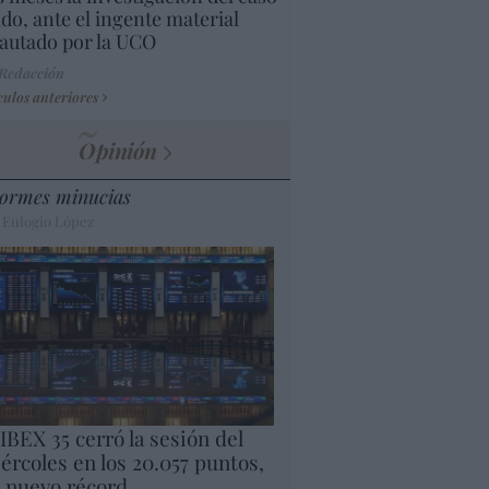
do, ante el ingente material
autado por la UCO
 Redacción
culos anteriores
Opinión
ormes minucias
 Eulogio López
 IBEX 35 cerró la sesión del
ércoles en los 20.057 puntos,
 nuevo récord