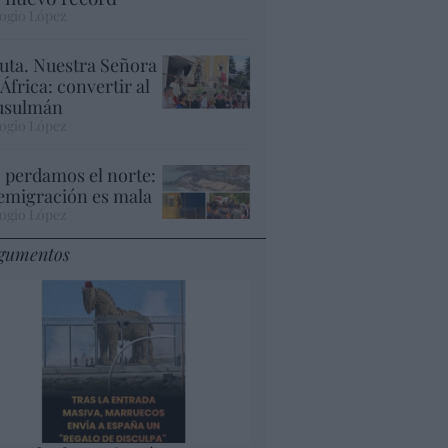
ogio López
uta. Nuestra Señora
 África: convertir al
sulmán
ogio López
 perdamos el norte:
 emigración es mala
ogio López
gumentos