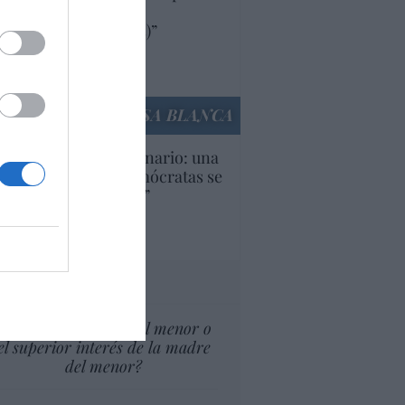
oductos y compañías
ricanas (y europeas)”
Ana Sánchez Arjona
culos anteriores
LA CASA BLANCA
U. Inquietante escenario: una
cera parte de los demócratas se
ine como “socialista”
Ignacio Aguirre
culos anteriores
tas al director
¿El Superior interés el menor o
el superior interés de la madre
del menor?