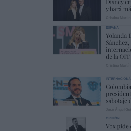
Disney cr
y hará m
Cristina Martín
ESPAÑA
Yolanda D
Sánchez, 
internaci
de la OIT
Cristina Martín
INTERNACIONA
Colombia.
president
sabotaje 
José Ángel Gut
OPINIÓN
Vox pide d