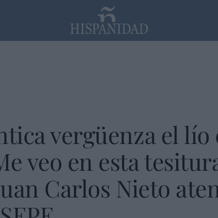
PP
SANTANDER
Religión
ntica vergüenza el lío
Me veo en esta tesitur
Juan Carlos Nieto aten
l SEPE