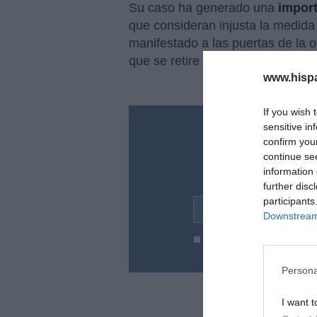
Su caso ha generado una
import
que consideran injusta la medida 
manifestado a las puertas de la o
que se retire esa medida.
www.hisp
If you wish 
sensitive in
¿Te ha inte
confirm you
continue se
Suscríbete a nues
information 
en tu correo l
further disc
participants
Tu correo electrónico...
Downstream 
He leído y acepto las
condic
Persona
I want t