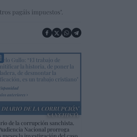
otros pagáis impuestos".
elo Gullo: “El trabajo de
itificar la historia, de poner la
dadera, de desmontar la
ificación, es un trabajo cristiano"
Hispanidad
ulos anteriores
DIARIO DE LA CORRUPCIÓN
SANCHISTA
rio de la corrupción sanchista.
Audiencia Nacional prorroga
s meses la investigación del caso