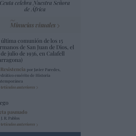
Ceuta celebra Nuestra Señora
de África
Minucias visuales
 última comunión de los 15
rmanos de San Juan de Dios, el
 de julio de 1936, en Calafell
arragona)
 Resistencia
por Javier Paredes,
edrático emérito de Historia
ntemporánea
Artículos anteriores
ego
eta pasmado
 J. R. Pablos
Artículos anteriores