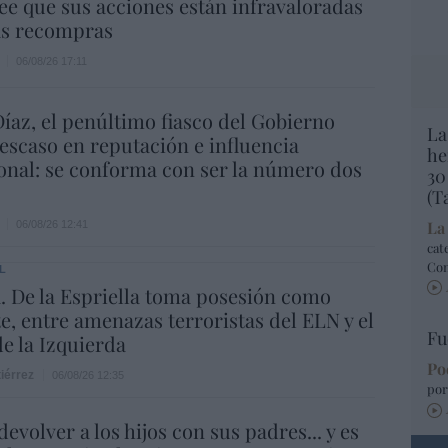
ee que sus acciones están infravaloradas
ás recompras
06/08/26 17:11
íaz, el penúltimo fiasco del Gobierno
La
escaso en reputación e influencia
he
onal: se conforma con ser la número dos
30
(T
La
06/08/26 12:41
cat
Co
L
 De la Espriella toma posesión como
e, entre amenazas terroristas del ELN y el
Fu
de la Izquierda
Po
iérrez
06/08/26 12:35
por
evolver a los hijos con sus padres... y es