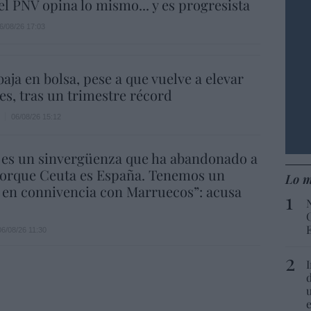
.el PNV opina lo mismo... y es progresista
6/08/26 17:03
aja en bolsa, pese a que vuelve a elevar
es, tras un trimestre récord
06/08/26 15:12
 es un sinvergüenza que ha abandonado a
porque Ceuta es España. Tenemos un
Lo m
 en connivencia con Marruecos”: acusa
06/08/26 11:30