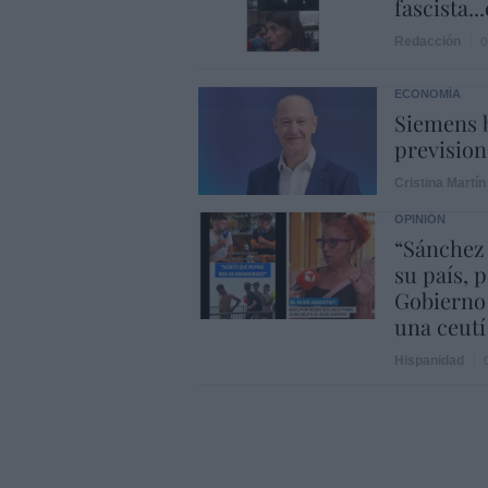
fascista..
Redacción
0
ECONOMÍA
Siemens b
prevision
Cristina Martín
OPINIÓN
“Sánchez
su país, 
Gobierno
una ceutí
Hispanidad