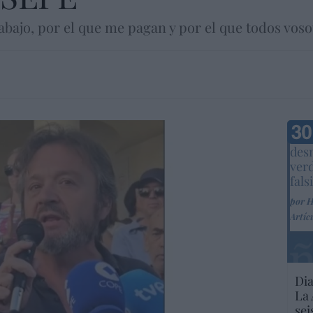
rabajo, por el que me pagan y por el que todos vos
Marc
desm
ver
fals
por 
Artíc
Dia
La 
sei