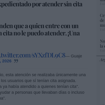
pedientado por atender sin cita
Eul
Ce
de
tenden que a quien entre con un
mu
Eul
 cita no le puedo atender. ¡Una
No
la
Eul
c.twitter.com/sYXzfDL9C8
— Guaje
Ar
, 2026
rio, esta atención se realizaba únicamente una
 los usuarios que sí tenían cita asignada.
 ya había atendido a quienes tenían cita".
ayudar a personas que llevaban días o incluso
a”.