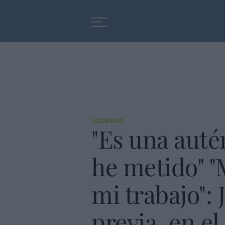
Educación
Entrevistas
SOCIEDAD
"Es una auté
he metido" "
mi trabajo": 
previa, en e