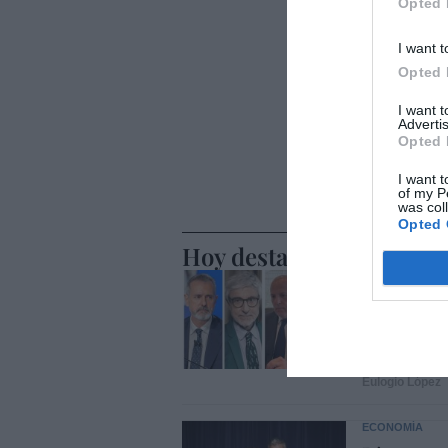
Opted 
I want t
Opted 
I want 
Advertis
Opted 
I want t
of my P
was col
Opted 
Hoy destacamos
ECONOMÍA
Telefónic
Unido, el
Goñi reiv
Eulogio López
ECONOMÍA