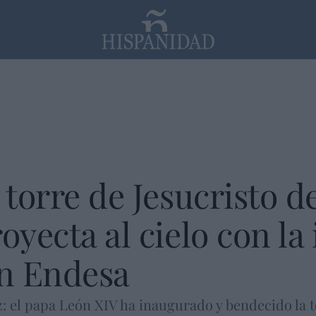
PP
SANTANDER
Religión
 torre de Jesucristo d
oyecta al cielo con l
n Endesa
: el papa León XIV ha inaugurado y bendecido la to