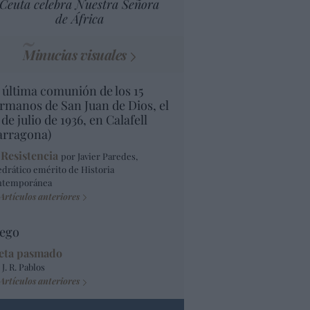
Ceuta celebra Nuestra Señora
de África
Minucias visuales
 última comunión de los 15
rmanos de San Juan de Dios, el
 de julio de 1936, en Calafell
arragona)
 Resistencia
por Javier Paredes,
edrático emérito de Historia
ntemporánea
Artículos anteriores
ego
eta pasmado
 J. R. Pablos
Artículos anteriores