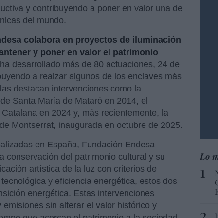
ructiva y contribuyendo a poner en valor una de
ónicas del mundo.
desa colabora en proyectos de iluminación
antener y poner en valor el patrimonio
 ha desarrollado más de 80 actuaciones, 24 de
ribuyendo a realzar algunos de los enclaves más
 ellas destacan intervenciones como la
ca de Santa María de Mataró en 2014, el
a Catalana en 2024 y, más recientemente, la
a de Montserrat, inaugurada en octubre de 2025.
ealizadas en España, Fundación Endesa
Lo m
a conservación del patrimonio cultural y su
cación artística de la luz con criterios de
 tecnológica y eficiencia energética, estos dos
nsición energética. Estas intervenciones
emisiones sin alterar el valor histórico y
tiempo que acercan el patrimonio a la sociedad