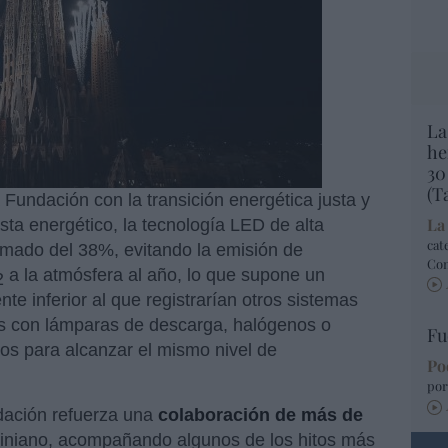
La
he
30
(T
Fundación con la transición energética justa y
La
ista energético, la tecnología LED de alta
cat
timado del 38%, evitando la emisión de
Co
a la atmósfera al año, lo que supone un
2
te inferior al que registrarían otros sistemas
s con lámparas de descarga, halógenos o
Fu
ios para alcanzar el mismo nivel de
Po
por
dación refuerza una
colaboración de más de
iniano, acompañando algunos de los hitos más