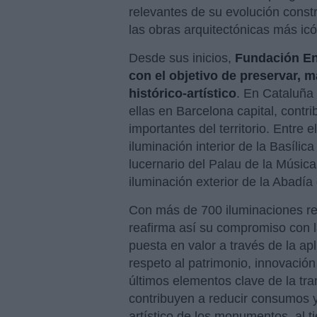
relevantes de su evolución const
las obras arquitectónicas más ic
Desde sus inicios,
Fundación En
con el objetivo de preservar, m
histórico-artístico
. En Cataluña
ellas en Barcelona capital, cont
importantes del territorio. Entre
iluminación interior de la Basíli
lucernario del Palau de la Músic
iluminación exterior de la Abadí
Con más de 700 iluminaciones r
reafirma así su compromiso con l
puesta en valor a través de la apli
respeto al patrimonio, innovación
últimos elementos clave de la tra
contribuyen a reducir consumos y 
artístico de los monumentos, al 