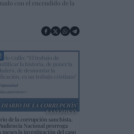
inado con el encendido de la
elo Gullo: “El trabajo de
itificar la historia, de poner la
dadera, de desmontar la
ificación, es un trabajo cristiano"
Hispanidad
ulos anteriores
DIARIO DE LA CORRUPCIÓN
SANCHISTA
rio de la corrupción sanchista.
Audiencia Nacional prorroga
s meses la investigación del caso