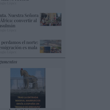
ogio López
uta. Nuestra Señora
 África: convertir al
sulmán
ogio López
 perdamos el norte:
 emigración es mala
ogio López
gumentos