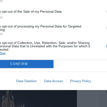
In
l y arquitectónica
. El proyecto incorpora un
pr
ame
ca compuesto por 24 haces de luz
o opt-out of the Sale of my Personal Data.
la cruz, la escalera interior y el
por 
In
ra concebida en el diseño original de Antoni
Artí
a italiano
Andrea Mastrovito
, que constituye
to opt-out of processing my Personal Data for Targeted
ing.
ística), generando una composición lumínica
In
encia de la torre en el paisaje urbano de
EEU
minación interior se realizó mediante
o opt-out of Collection, Use, Retention, Sale, and/or Sharing
ter
ersonal Data that Is Unrelated with the Purposes for which it
ntegrados en la propia estructura
, realzando
lected.
def
Out
poniendo en valor la dimensión simbólica del
por 
Artí
CONFIRM
Car
Data Deletion
Data Access
Privacy Policy