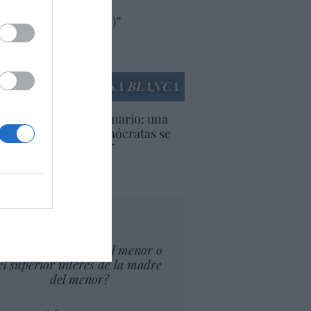
oductos y compañías
ricanas (y europeas)”
Ana Sánchez Arjona
culos anteriores
LA CASA BLANCA
U. Inquietante escenario: una
cera parte de los demócratas se
ine como “socialista”
Ignacio Aguirre
culos anteriores
tas al director
¿El Superior interés el menor o
el superior interés de la madre
del menor?