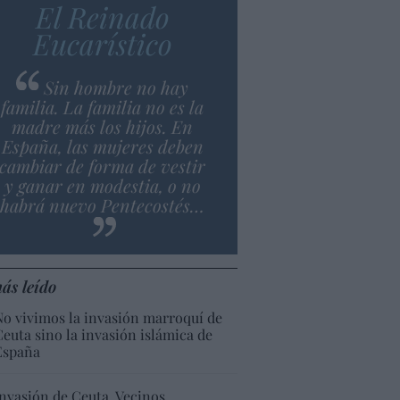
El Reinado
Eucarístico
Sin hombre no hay
familia. La familia no es la
madre más los hijos. En
España, las mujeres deben
cambiar de forma de vestir
y ganar en modestia, o no
habrá nuevo Pentecostés…
ás leído
No vivimos la invasión marroquí de
Ceuta sino la invasión islámica de
España
Invasión de Ceuta. Vecinos