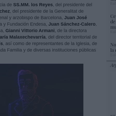
Eul
ncia de
SS.MM. los Reyes
, del presidente del
chez
, del presidente de la Generalitat de
Ce
denal y arzobispo de Barcelona,
Juan José
de
sa y Fundación Endesa,
Juan Sánchez-Calero
,
mu
sa,
Gianni Vittorio Armani
, de la directora
Eul
aría Malaxechevarría
, del director territorial de
ís
, así como de representantes de la Iglesia, de
No
la
da Familia y de diversas instituciones públicas
Eul
Ar