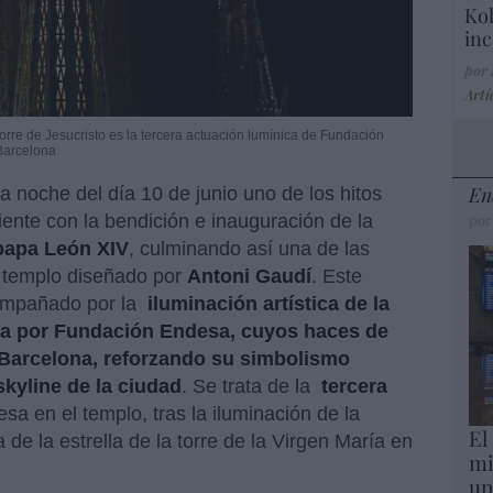
Kol
inc
por
Artí
 torre de Jesucristo es la tercera actuación lumínica de Fundación
 Barcelona
En
a noche del día 10 de junio uno de los hitos
iente con la bendición e inauguración de la
por
papa León XIV
, culminando así una de las
l templo diseñado por
Antoni Gaudí
. Este
ompañado por la
iluminación artística de la
ada por Fundación Endesa, cuyos haces de
e Barcelona, reforzando su simbolismo
skyline de la ciudad
. Se trata de la
tercera
a en el templo, tras la iluminación de la
El
de la estrella de la torre de la Virgen María en
mi
un