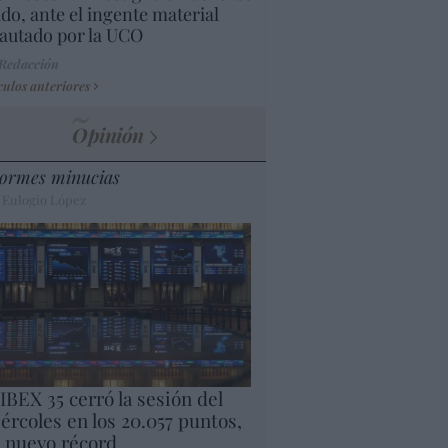
do, ante el ingente material
autado por la UCO
 Redacción
culos anteriores
Opinión
ormes minucias
 Eulogio López
 IBEX 35 cerró la sesión del
ércoles en los 20.057 puntos,
 nuevo récord