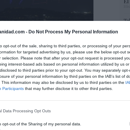
El
His
Te
RT
anidad.com -
Do Not Process My Personal Information
lo
Ce
li
to opt-out of the sale, sharing to third parties, or processing of your per
la conmemoración del centenario de la muerte
di
formation for targeted advertising by us, please use the below opt-out s
zado con el encendido de la
iluminación
hu
r selection. Please note that after your opt-out request is processed y
la torre de Jesucristo
que, con sus 172,5
po
eing interest-based ads based on personal information utilized by us or
His
grada Familia en la basílica más alta del
disclosed to third parties prior to your opt-out. You may separately opt-
ollada por Fundación Endesa, contribuye a
losure of your personal information by third parties on the IAB’s list of
Cu
. This information may also be disclosed by us to third parties on the
IA
tos más importantes del conjunto
tu
Participants
that may further disclose it to other third parties.
ada en la recta final de la construcción de uno
Red
 más emblemáticos de la historia
l Data Processing Opt Outs
ido para respetar la obra de Gaudí y reforzar
“E
donde
la luz se convierte en un elemento
o opt-out of the Sharing of my personal data.
pon