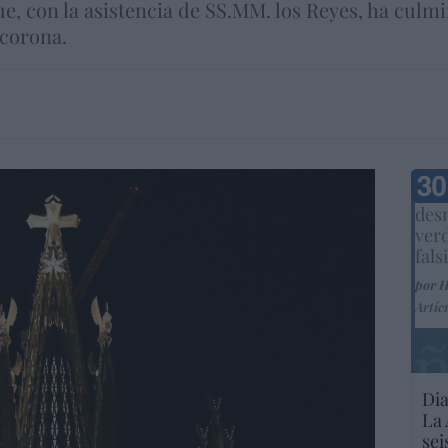
e, con la asistencia de SS.MM. los Reyes, ha culm
 corona.
Marc
desm
ver
fals
por 
Artíc
Dia
La 
sei