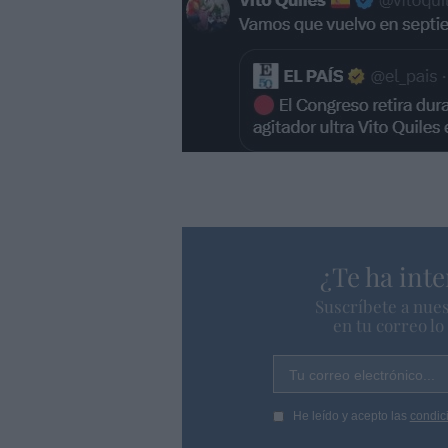
¿Te ha inte
Suscríbete a nues
en tu correo l
Tu correo electrónico...
He leído y acepto las
condic