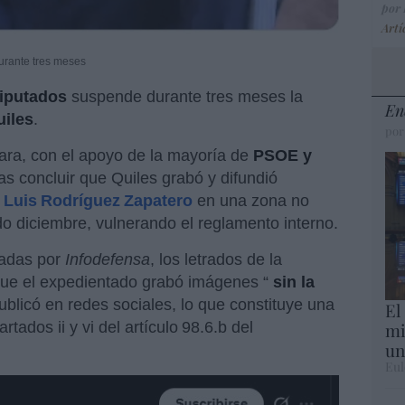
por
Artí
durante tres meses
iputados
suspende durante tres meses la
En
uiles
.
por
ara, con el apoyo de la mayoría de
PSOE y
ras concluir que Quiles grabó y difundió
 Luis Rodríguez Zapatero
en una zona no
o diciembre, vulnerando el reglamento interno.
tadas por
Infodefensa
, los letrados de la
que el expedientado grabó imágenes “
sin la
publicó en redes sociales, lo que constituye una
El
mi
tados ii y vi del artículo 98.6.b del
un
Eul