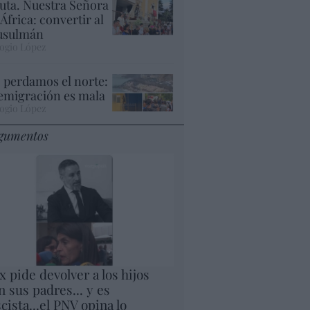
uta. Nuestra Señora
 África: convertir al
sulmán
ogio López
 perdamos el norte:
 emigración es mala
ogio López
gumentos
x pide devolver a los hijos
n sus padres... y es
scista...el PNV opina lo