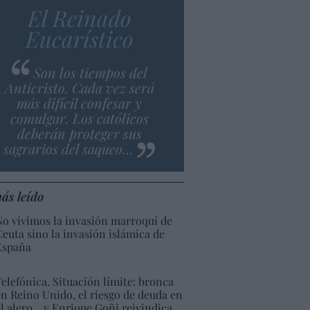
El Reinado
Eucarístico
Son los tiempos del
Anticristo. Cada vez será
más difícil confesar y
comulgar. Los católicos
deberán proteger sus
sagrarios del saqueo…
ás leído
No vivimos la invasión marroquí de
Ceuta sino la invasión islámica de
España
Telefónica. Situación límite: bronca
en Reino Unido, el riesgo de deuda en
el alero... y Enrique Goñi reivindica