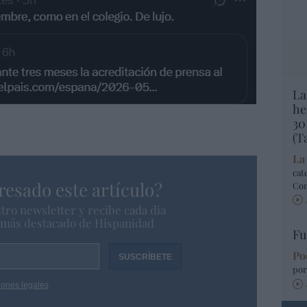
La
he
30
(T
La
cat
resado este artículo?
Co
tro newsletter y recibe cada dia
o más destacado de Hispanidad
Fu
Po
por
iones legales