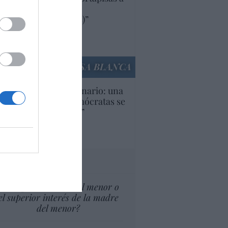
oductos y compañías
ricanas (y europeas)”
Ana Sánchez Arjona
culos anteriores
LA CASA BLANCA
U. Inquietante escenario: una
cera parte de los demócratas se
ine como “socialista”
Ignacio Aguirre
culos anteriores
tas al director
¿El Superior interés el menor o
el superior interés de la madre
del menor?