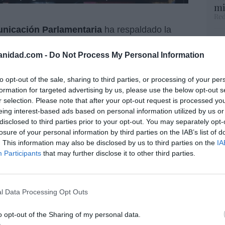
mi
Red
nicación Parlamentaria
ha respaldado la
El
ductas denunciadas “
causan un grave daño a
His
 el decoro de la Cámara y perjudicar el trabajo
anidad.com -
Do Not Process My Personal Information
ados.
to opt-out of the sale, sharing to third parties, or processing of your per
Te
pañeros, los
periodistas parlamentarios
,
formation for targeted advertising by us, please use the below opt-out s
RT
 un periodista siempre es el poder, por
r selection. Please note that after your opt-out request is processed y
lo
eing interest-based ads based on personal information utilized by us or
sulta tan novedoso, tan curioso, que induce a
Ce
disclosed to third parties prior to your opt-out. You may separately opt-
li
losure of your personal information by third parties on the IAB’s list of
di
. This information may also be disclosed by us to third parties on the
IA
la libertad prensa de toda la etapa
hu
Participants
that may further disclose it to other third parties.
po
tra… un compañero?
His
a prensa. Vito Quiles y Bertrand Ndongo,
l Data Processing Opt Outs
 de mira del Congreso: les imputa
“E
s graves" y valora quitarles su
o opt-out of the Sharing of my personal data.
pon