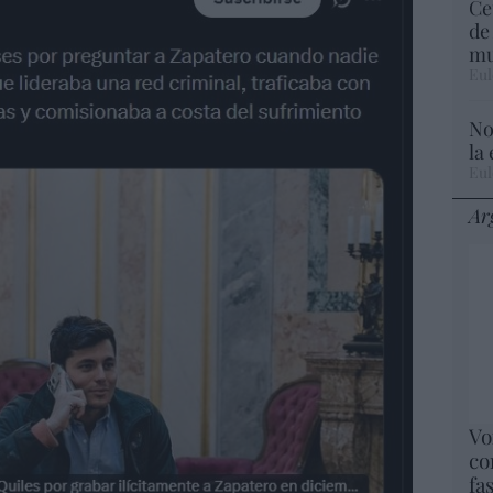
Ce
de
mu
Eul
No
la
Eul
Ar
Vo
co
fa