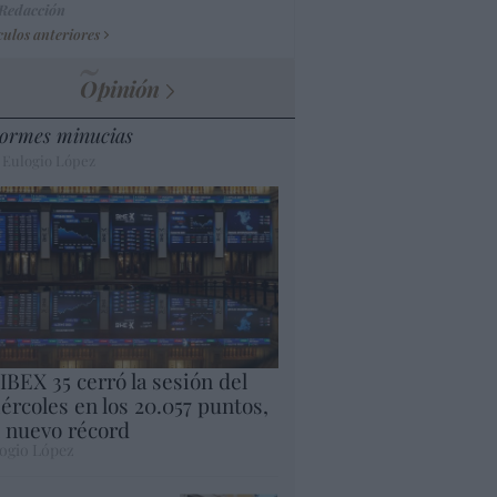
 Redacción
culos anteriores
Opinión
ormes minucias
 Eulogio López
 IBEX 35 cerró la sesión del
ércoles en los 20.057 puntos,
 nuevo récord
ogio López