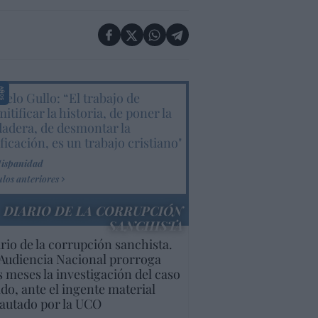
elo Gullo: “El trabajo de
itificar la historia, de poner la
dadera, de desmontar la
ificación, es un trabajo cristiano"
Hispanidad
ulos anteriores
DIARIO DE LA CORRUPCIÓN
SANCHISTA
rio de la corrupción sanchista.
Audiencia Nacional prorroga
s meses la investigación del caso
do, ante el ingente material
autado por la UCO