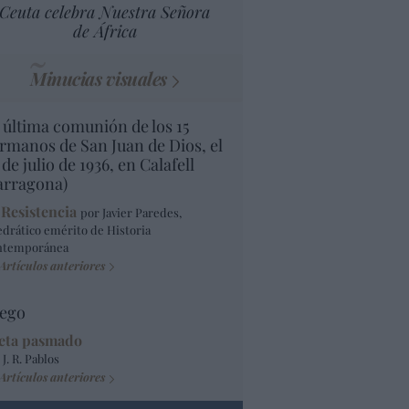
Ceuta celebra Nuestra Señora
de África
Minucias visuales
 última comunión de los 15
rmanos de San Juan de Dios, el
 de julio de 1936, en Calafell
arragona)
 Resistencia
por Javier Paredes,
edrático emérito de Historia
ntemporánea
Artículos anteriores
ego
eta pasmado
 J. R. Pablos
Artículos anteriores