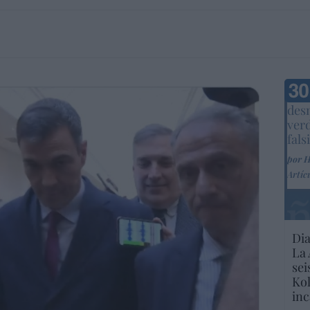
Marc
desm
ver
fals
por 
Artíc
Dia
La 
sei
Kol
inc