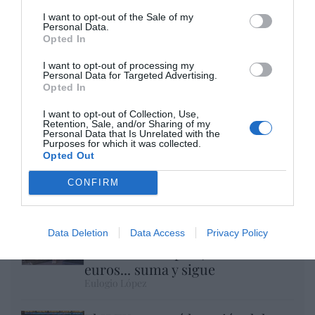
I want to opt-out of the Sale of my
Personal Data.
Opted In
I want to opt-out of processing my
Personal Data for Targeted Advertising.
Opted In
I want to opt-out of Collection, Use,
Retention, Sale, and/or Sharing of my
Personal Data that Is Unrelated with the
Purposes for which it was collected.
Opted Out
Nokia, Ericsson... Huawei: lo que importan
son las patentes
CONFIRM
Eulogio López
Isabel Pantoja pierde dos pleitos
Data Deletion
Data Access
Privacy Policy
con Hacienda por 700.000
euros... suma y sigue
Eulogio López