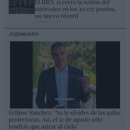
El IBEX 35 cerró la sesión del
miércoles en los 20.057 puntos,
un nuevo récord
Eulogio López
Argumentos
Eclipse Sánchez: "No te olvides de las gafas
protectoras. Así, el 12 de agosto sólo
tendrás que mirar al cielo"