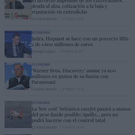
El divorcio imposible de los Entrecanales:
deuda al alza, cotización a la baja y
reputación en entredicho
Cristina Martín
07/08/26 15:51
ECONOMÍA
Indra. Hispasat se hace con un proyecto IRIS-
2 de 1.600 millones de euros
Eulogio López
07/08/26 15:07
ECONOMÍA
‘Warner Bros. Discovery’ asume ya 600
millones en gastos de su fusión con
Paramount
Cristina Martín
07/08/26 15:10
ECONOMÍA
La ‘low cost’ británica easyJet pasará a manos
del peor fondo posible: Apollo... pero no
podrá hacerse con el control total
Cristina Martín
07/08/26 14:09