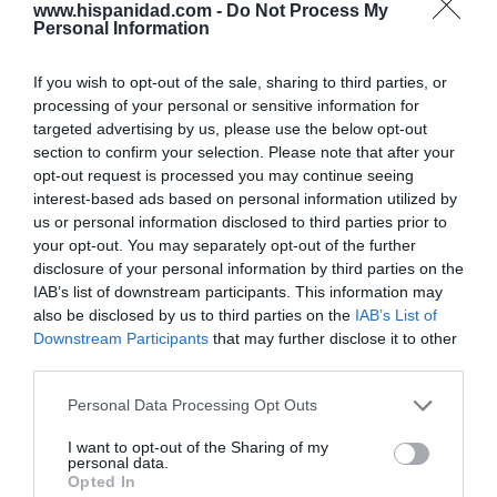
desmontar la falsificación, es un trabajo
www.hispanidad.com -
Do Not Process My
cristiano"
Personal Information
por Hispanidad
If you wish to opt-out of the sale, sharing to third parties, or
Artículos anteriores
processing of your personal or sensitive information for
targeted advertising by us, please use the below opt-out
DIARIO DE LA CORRUPCIÓN SANCHISTA
section to confirm your selection. Please note that after your
opt-out request is processed you may continue seeing
interest-based ads based on personal information utilized by
Diario de la corrupción sanchista. Hazte
us or personal information disclosed to third parties prior to
Oír se manifiesta delante de La Mareta:
your opt-out. You may separately opt-out of the further
“Pedro Sánchez es un criminal”
disclosure of your personal information by third parties on the
IAB’s list of downstream participants. This information may
por Redacción
also be disclosed by us to third parties on the
IAB’s List of
Artículos anteriores
Downstream Participants
that may further disclose it to other
third parties.
Opinión
Personal Data Processing Opt Outs
Enormes minucias
I want to opt-out of the Sharing of my
personal data.
por Eulogio López
Opted In