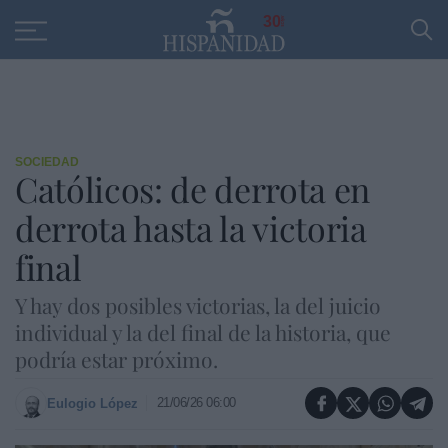
Educación
Entrevistas
PP
SANTANDER
R
30
SOCIEDAD
Católicos: de derrota en
derrota hasta la victoria
final
Y hay dos posibles victorias, la del juicio
individual y la del final de la historia, que
podría estar próximo.
21/06/26 06:00
Eulogio López