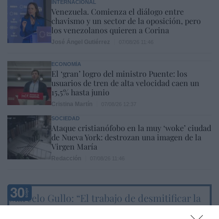
INTERNACIONAL
Venezuela. Comienza el diálogo entre
chavismo y un sector de la oposición, pero
los venezolanos quieren a Corina
José Ángel Gutiérrez
07/08/26 11:46
ECONOMÍA
El ‘gran’ logro del ministro Puente: los
usuarios de tren de alta velocidad caen un
15,5% hasta junio
Cristina Martín
07/08/26 12:37
SOCIEDAD
Ataque cristianófobo en la muy ‘woke’ ciudad
de Nueva York: destrozan una imagen de la
Virgen María
Redacción
07/08/26 11:46
Marcelo Gullo: “El trabajo de desmitificar la
historia, de poner la verdadera, de