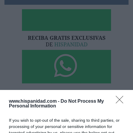
Hoy destacamos
www.hispanidad.com -
Do Not Process My
Personal Information
ECONOMÍA
BBVA. Torres no se ha atrevido a acabar con
Onur Genç, mientras Rodríguez Soler le
If you wish to opt-out of the sale, sharing to third parties, or
exige que le nombre CEO... y exhibe músculo
processing of your personal or sensitive information for
Eulogio López
07/08/26 07:57
targeted advertising by us, please use the below opt-out