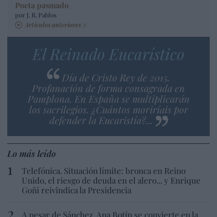
Poeta pasmado
por J. R. Pablos
Artículos anteriores
El Reinado Eucarístico
Día de Cristo Rey de 2015.
Profanación de forma consagrada en
Pamplona. En España se multiplicarán
los sacrilegios. ¿Cuántos moriríais por
defender la Eucaristía?...
Lo más leído
Telefónica. Situación límite: bronca en Reino
Unido, el riesgo de deuda en el alero... y Enrique
Goñi reivindica la Presidencia
A pesar de Sánchez, Ana Botín se convierte en la