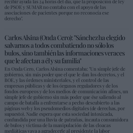
recibir ayuda las 24 horas del día, que la proposición de ley
de PSOE y SUMAR no contaba con el apoyo de las
asociaciones de pacientes porque no reconocía ese
derecho".
Carlos Alsina (Onda Cero): "Sánchez ha elegido
salvarnos a todos combatiendo no sólo los
bulos, sino también las informaciones veraces
que le afectan a él y su familia"
En Onda Cero, Carlos Alsina comentaba: "Un simple jefe de
gobierno, sin más poder que el que le dan los decretos, y el
BOE, y las órdenes ministeriales, y el control de las
empresas públicas y de los órganos reguladores y de los
fondos europeos y de los medios de comunicación afines, un
simple jefe de gobierno sin más poder que ése saliendo al
campo de batalla a enfrentarse a pecho descubierto a las
páginas web y los pseudomedios digitales (de derechas, por
supuesto). Nadie espera que esta sociedad intoxicada,
confundida por una lluvia de patrañas, incauta consumidora
de bulos y víctima de la manipulación de las cloacas
mediáticas vaya a agradecerle al presidente la labor