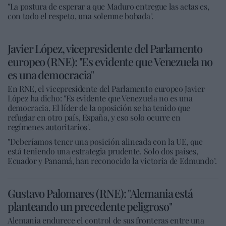
"La postura de esperar a que Maduro entregue las actas es,
con todo el respeto, una solemne bobada".
Javier López, vicepresidente del Parlamento
europeo (RNE): "Es evidente que Venezuela no
es una democracia"
En RNE, el vicepresidente del Parlamento europeo Javier
López ha dicho: "Es evidente que Venezuela no es una
democracia. El líder de la oposición se ha tenido que
refugiar en otro país, España, y eso solo ocurre en
regímenes autoritarios".
"Deberíamos tener una posición alineada con la UE, que
está teniendo una estrategia prudente. Solo dos países,
Ecuador y Panamá, han reconocido la victoria de Edmundo".
Gustavo Palomares (RNE): "Alemania está
planteando un precedente peligroso"
Alemania endurece el control de sus fronteras entre una