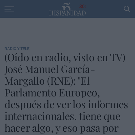
Educación
Entrevistas
PP
SANTANDER
R
30
RADIO Y TELE
(Oído en radio, visto en TV)
José Manuel García-
Margallo (RNE): "El
Parlamento Europeo,
después de ver los informes
internacionales, tiene que
hacer algo, y eso pasa por