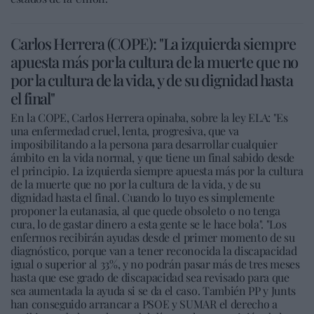
Carlos Herrera (COPE): "La izquierda siempre
apuesta más por la cultura de la muerte que no
por la cultura de la vida, y de su dignidad hasta
el final"
En la COPE, Carlos Herrera opinaba, sobre la ley ELA: "Es
una enfermedad cruel, lenta, progresiva, que va
imposibilitando a la persona para desarrollar cualquier
ámbito en la vida normal, y que tiene un final sabido desde
el principio. La izquierda siempre apuesta más por la cultura
de la muerte que no por la cultura de la vida, y de su
dignidad hasta el final. Cuando lo tuyo es simplemente
proponer la eutanasia, al que quede obsoleto o no tenga
cura, lo de gastar dinero a esta gente se le hace bola". "Los
enfermos recibirán ayudas desde el primer momento de su
diagnóstico, porque van a tener reconocida la discapacidad
igual o superior al 33%, y no podrán pasar más de tres meses
hasta que ese grado de discapacidad sea revisado para que
sea aumentada la ayuda si se da el caso. También PP y Junts
han conseguido arrancar a PSOE y SUMAR el derecho a