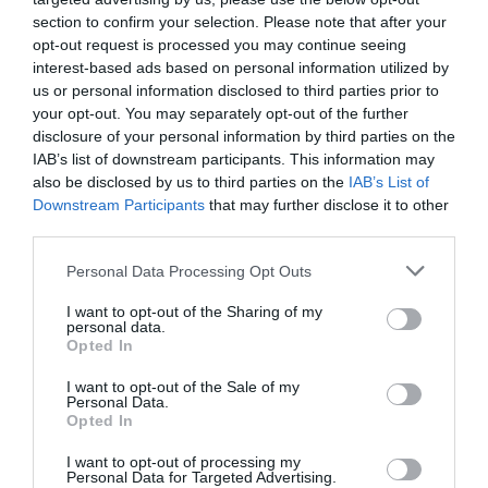
section to confirm your selection. Please note that after your
ESPAÑA
opt-out request is processed you may continue seeing
Sánchez se levanta de la tumbona para
interest-based ads based on personal information utilized by
hacerse una foto haciendo como que trabaja
us or personal information disclosed to third parties prior to
en la crisis de Ceuta
your opt-out. You may separately opt-out of the further
Redacción
07/08/26 14:10
disclosure of your personal information by third parties on the
IAB’s list of downstream participants. This information may
ECONOMÍA
La ‘low cost’ británica easyJet pasará a manos
also be disclosed by us to third parties on the
IAB’s List of
del peor fondo posible: Apollo... pero no
Downstream Participants
that may further disclose it to other
podrá hacerse con el control total
third parties.
Cristina Martín
07/08/26 14:09
Personal Data Processing Opt Outs
OPINIÓN
I want to opt-out of the Sharing of my
Dios es el señor de los eclipses
personal data.
Fidel García
Opted In
07/08/26 13:26
I want to opt-out of the Sale of my
Personal Data.
OPINIÓN
Opted In
Nokia, Ericsson... Huawei: lo que importan
son las patentes
I want to opt-out of processing my
Personal Data for Targeted Advertising.
Eulogio López
07/08/26 12:58