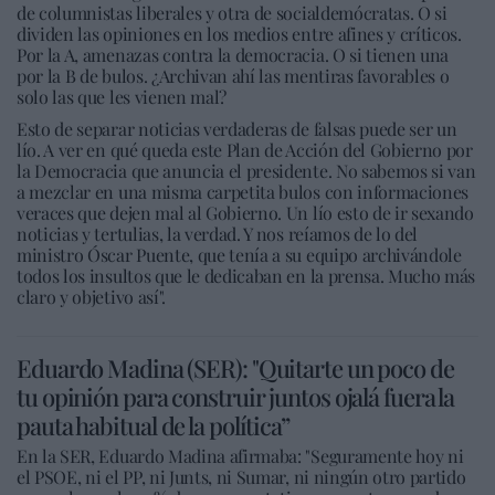
de columnistas liberales y otra de socialdemócratas. O si
dividen las opiniones en los medios entre afines y críticos.
Por la A, amenazas contra la democracia. O si tienen una
por la B de bulos. ¿Archivan ahí las mentiras favorables o
solo las que les vienen mal?
Esto de separar noticias verdaderas de falsas puede ser un
lío. A ver en qué queda este Plan de Acción del Gobierno por
la Democracia que anuncia el presidente. No sabemos si van
a mezclar en una misma carpetita bulos con informaciones
veraces que dejen mal al Gobierno. Un lío esto de ir sexando
noticias y tertulias, la verdad. Y nos reíamos de lo del
ministro Óscar Puente, que tenía a su equipo archivándole
todos los insultos que le dedicaban en la prensa. Mucho más
claro y objetivo así".
Eduardo Madina (SER): "Quitarte un poco de
tu opinión para construir juntos ojalá fuera la
pauta habitual de la política”
En la SER, Eduardo Madina afirmaba: "Seguramente hoy ni
el PSOE, ni el PP, ni Junts, ni Sumar, ni ningún otro partido