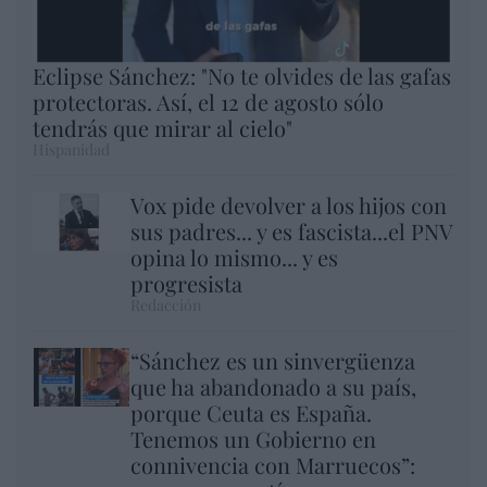
Eclipse Sánchez: "No te olvides de las gafas
protectoras. Así, el 12 de agosto sólo
tendrás que mirar al cielo"
Hispanidad
Vox pide devolver a los hijos con
sus padres... y es fascista...el PNV
opina lo mismo... y es
progresista
Redacción
“Sánchez es un sinvergüenza
que ha abandonado a su país,
porque Ceuta es España.
Tenemos un Gobierno en
connivencia con Marruecos”: