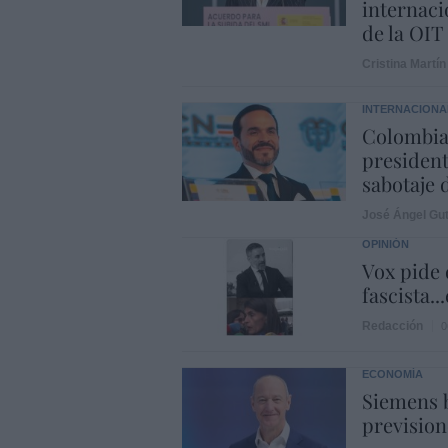
internaci
de la OIT
Cristina Martín
INTERNACIONA
Colombia.
president
sabotaje 
José Ángel Gut
OPINIÓN
Vox pide d
fascista..
Redacción
0
ECONOMÍA
Siemens b
prevision