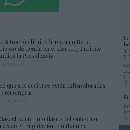
La
a. Situación límite: bronca en Reino
he
 riesgo de deuda en el alero... y Enrique
30
indica la Presidencia
(T
La
06/08/26 16:47
cat
Co
ee que sus acciones están infravaloradas
ás recompras
Fu
06/08/26 17:11
Po
por
íaz, el penúltimo fiasco del Gobierno
escaso en reputación e influencia