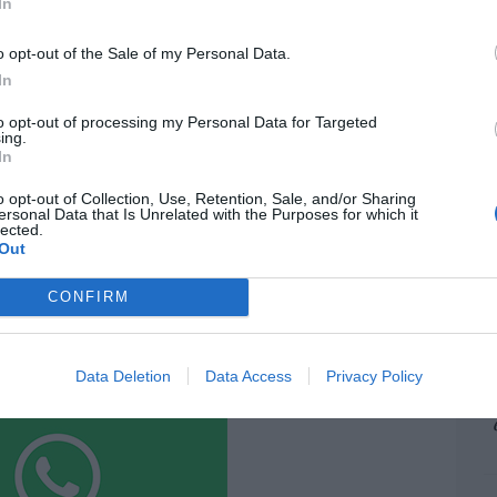
In
pr
ame
resado este artículo?
o opt-out of the Sale of my Personal Data.
por 
tro newsletter y recibe cada dia
In
Artí
o más destacado de Hispanidad
to opt-out of processing my Personal Data for Targeted
ing.
In
EEU
o opt-out of Collection, Use, Retention, Sale, and/or Sharing
iones legales
ter
ersonal Data that Is Unrelated with the Purposes for which it
lected.
def
Out
por 
Artí
CONFIRM
Car
Data Deletion
Data Access
Privacy Policy