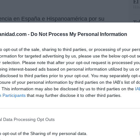
El
His
erencia en España e Hispanoamérica por su
Te
ión empresarial.
RT
anidad.com -
Do Not Process My Personal Information
lo
eneral Empresas y Líderes se elabora a partir
Ce
en el que participan directivos, expertos del
li
to opt-out of the sale, sharing to third parties, or processing of your per
di
nancieros, periodistas económicos, académicos,
formation for targeted advertising by us, please use the below opt-out s
hu
idores y ciudadanos, entre otros perfiles.
r selection. Please note that after your opt-out request is processed y
po
eing interest-based ads based on personal information utilized by us or
His
valuadas teniendo en cuenta criterios como los
disclosed to third parties prior to your opt-out. You may separately opt-
losure of your personal information by third parties on the IAB’s list of
ad de innovación, la gestión del talento, el
Cu
. This information may also be disclosed by us to third parties on the
IA
abilidad corporativa.
tu
Participants
that may further disclose it to other third parties.
Red
CINADO POR:
MERCADONA
l Data Processing Opt Outs
“E
o opt-out of the Sharing of my personal data.
pon