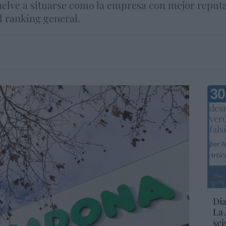
uelve a situarse como la empresa con mejor reputa
l ranking general.
Marc
desm
ver
fals
por 
Artíc
Dia
La 
sei