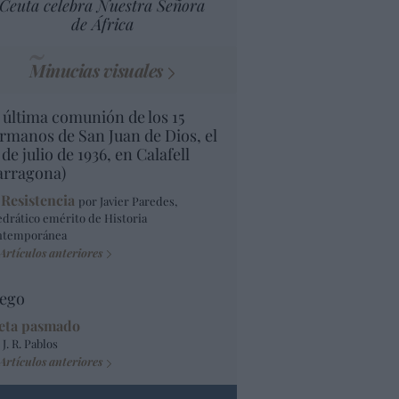
Ceuta celebra Nuestra Señora
de África
Minucias visuales
 última comunión de los 15
rmanos de San Juan de Dios, el
 de julio de 1936, en Calafell
arragona)
 Resistencia
por Javier Paredes,
edrático emérito de Historia
ntemporánea
Artículos anteriores
ego
eta pasmado
 J. R. Pablos
Artículos anteriores