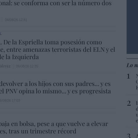
onal: se conforma con ser la número dos
06/08/26 12:41
L
 De la Espriella toma posesión como
e, entre amenazas terroristas del ELN y el
de la Izquierda
Lo m
iérrez
06/08/26 12:35
evolver a los hijos con sus padres... y es
.el PNV opina lo mismo... y es progresista
6/08/26 17:03
aja en bolsa, pese a que vuelve a elevar
es, tras un trimestre récord