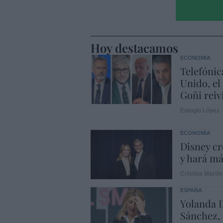
Hoy destacamos
ECONOMÍA
Telefónic
Unido, el
Goñi reiv
Eulogio López
ECONOMÍA
Disney cr
y hará m
Cristina Martín
ESPAÑA
Yolanda D
Sánchez, 