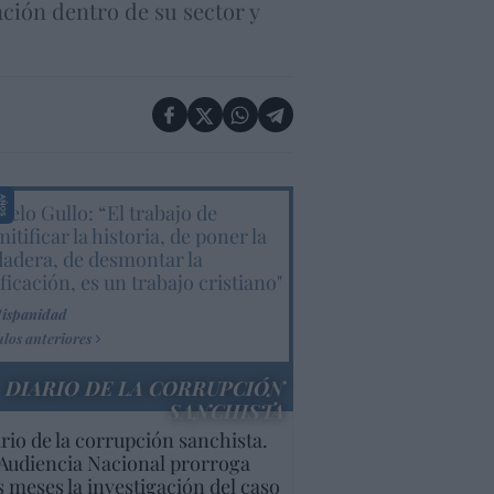
ción dentro de su sector y
elo Gullo: “El trabajo de
itificar la historia, de poner la
dadera, de desmontar la
ificación, es un trabajo cristiano"
Hispanidad
ulos anteriores
DIARIO DE LA CORRUPCIÓN
SANCHISTA
rio de la corrupción sanchista.
Audiencia Nacional prorroga
s meses la investigación del caso