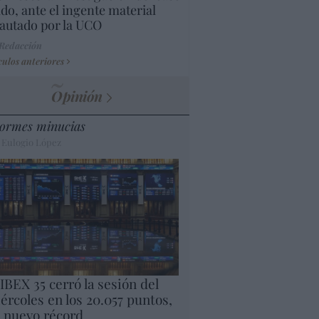
do, ante el ingente material
autado por la UCO
 Redacción
culos anteriores
Opinión
ormes minucias
 Eulogio López
 IBEX 35 cerró la sesión del
ércoles en los 20.057 puntos,
 nuevo récord