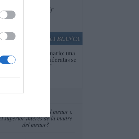
oductos y compañías
ricanas (y europeas)”
Ana Sánchez Arjona
culos anteriores
LA CASA BLANCA
U. Inquietante escenario: una
cera parte de los demócratas se
ine como “socialista”
Ignacio Aguirre
culos anteriores
tas al director
¿El Superior interés el menor o
el superior interés de la madre
del menor?