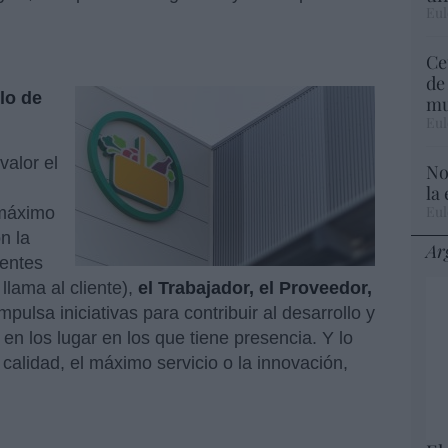
Eul
Ce
de
lo de
mu
Eul
alor el
No
la
Eul
 máximo
n la
Ar
nentes
lama al cliente),
el Trabajador, el Proveedor,
impulsa iniciativas para contribuir al desarrollo y
 en los lugar en los que tiene presencia. Y lo
calidad, el máximo servicio o la innovación,