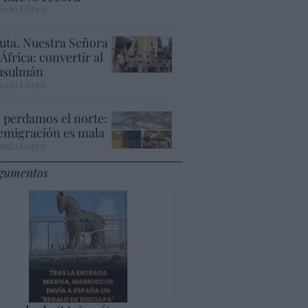
ogio López
uta. Nuestra Señora
 África: convertir al
sulmán
ogio López
 perdamos el norte:
 emigración es mala
ogio López
gumentos