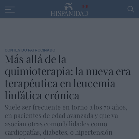
Educación
Entrevistas
PP
SANTANDER
R
30
CONTENIDO PATROCINADO
Más allá de la
quimioterapia: la nueva era
terapéutica en leucemia
linfática crónica
Suele ser frecuente en torno a los 70 años,
en pacientes de edad avanzada y que ya
asocian otras comorbilidades como
cardiopatías, diabetes, o hipertensión