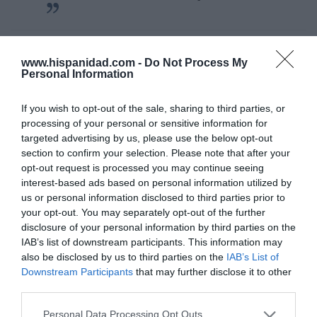
En última instancia, la hematóloga Arancha Alonso
www.hispanidad.com -
Do Not Process My
pone en valor
la importancia de la comunicación
Personal Information
con el paciente
a la hora de trasladarle la noticia
de que padece una leucemia, una enfermedad que
If you wish to opt-out of the sale, sharing to third parties, or
hoy en día sigue transmitiendo mucho miedo y que
processing of your personal or sensitive information for
targeted advertising by us, please use the below opt-out
se asocia desde hace años con un mal pronóstico.
section to confirm your selection. Please note that after your
“La manera en la que el médico comunica la
opt-out request is processed you may continue seeing
interest-based ads based on personal information utilized by
enfermedad es fundamental y hay que establecer
us or personal information disclosed to third parties prior to
primero una conexión con el paciente, una
your opt-out. You may separately opt-out of the further
comunicación bilateral donde le expliques que a
disclosure of your personal information by third parties on the
pesar de la connotación negativa del nombre
IAB’s list of downstream participants. This information may
leucemia, lo importante en este caso son los
also be disclosed by us to third parties on the
IAB’s List of
Downstream Participants
that may further disclose it to other
apellidos, ‘linfática crónica’, por lo que no tiene nada
third parties.
que ver con lo conocido, y porque es una
enfermedad que no requiere de tratamiento de
Personal Data Processing Opt Outs