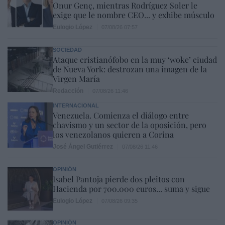
Onur Genç, mientras Rodríguez Soler le
exige que le nombre CEO... y exhibe músculo
Eulogio López
07/08/26 07:57
SOCIEDAD
Ataque cristianófobo en la muy ‘woke’ ciudad
de Nueva York: destrozan una imagen de la
Virgen María
Redacción
07/08/26 11:46
INTERNACIONAL
Venezuela. Comienza el diálogo entre
chavismo y un sector de la oposición, pero
los venezolanos quieren a Corina
José Ángel Gutiérrez
07/08/26 11:46
OPINIÓN
Isabel Pantoja pierde dos pleitos con
Hacienda por 700.000 euros... suma y sigue
Eulogio López
07/08/26 09:35
OPINIÓN