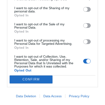
manera inmediata y en la que actualmente hay una
I want to opt-out of the Sharing of my
cartera amplia de tratamientos dirigidos poco
personal data.
tóxicos y una oferta de ensayos clínicos”, concluye.
Opted In
I want to opt-out of the Sale of my
Personal Data.
CONTENIDO PATROCINADO
Opted In
POR:
QUIRONSALUD
I want to opt-out of processing my
Personal Data for Targeted Advertising.
Opted In
I want to opt-out of Collection, Use,
Retention, Sale, and/or Sharing of my
Personal Data that Is Unrelated with the
Purposes for which it was collected.
¿Te ha interesado este artículo?
Opted Out
Suscríbete a nuestro newsletter y recibe cada dia
en tu correo lo más destacado de Hispanidad
CONFIRM
Tu correo electrónico...
Data Deletion
Data Access
Privacy Policy