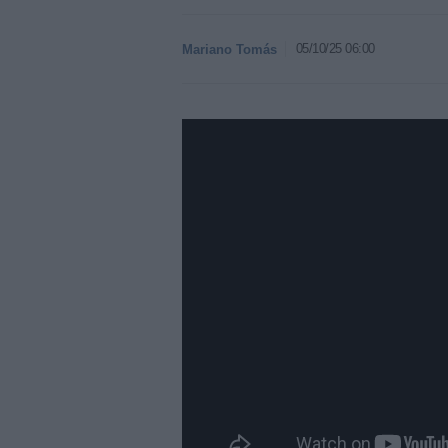
05/10/25 06:00
Mariano Tomás
https://youtu.be/TmViyXWqlms?si=XVay95f