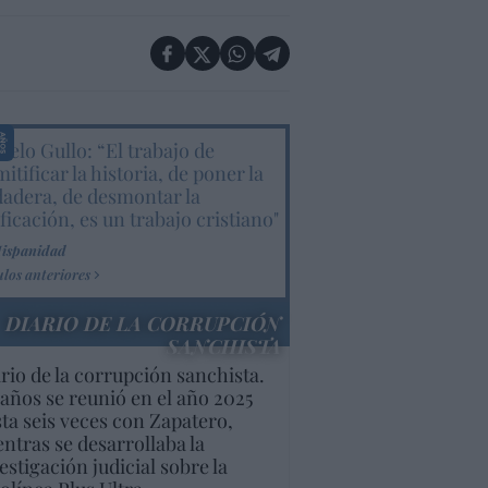
elo Gullo: “El trabajo de
itificar la historia, de poner la
dadera, de desmontar la
ificación, es un trabajo cristiano"
Hispanidad
ulos anteriores
DIARIO DE LA CORRUPCIÓN
SANCHISTA
rio de la corrupción sanchista.
años se reunió en el año 2025
ta seis veces con Zapatero,
ntras se desarrollaba la
estigación judicial sobre la