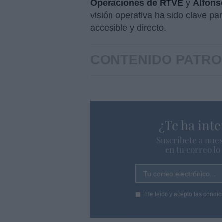
Operaciones de RTVE
y
Alfons
visión operativa ha sido clave pa
accesible y directo.
CONTENIDO PATRO
¿Te ha inte
Suscríbete a nues
en tu correo l
Tu correo electrónico...
He leído y acepto las
condic