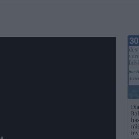
2h3uBLouH
Marc
desm
ver
fals
por 
Artíc
Dia
Bol
has
mie
inv