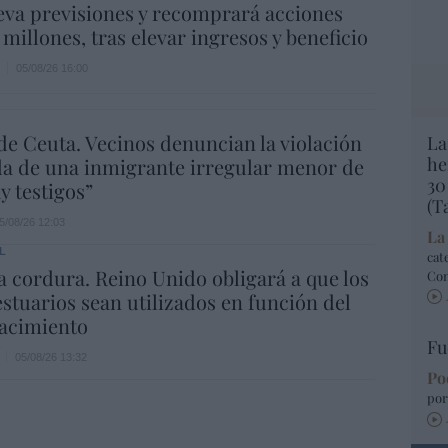
eva previsiones y recomprará acciones
 millones, tras elevar ingresos y beneficio
05/08/26 16:00
de Ceuta. Vecinos denuncian la violación
La
he
a de una inmigrante irregular menor de
30
y testigos”
(T
5/08/26 12:03
La
L
cat
la cordura. Reino Unido obligará a que los
Co
estuarios sean utilizados en función del
nacimiento
Fu
05/08/26 13:32
Po
por