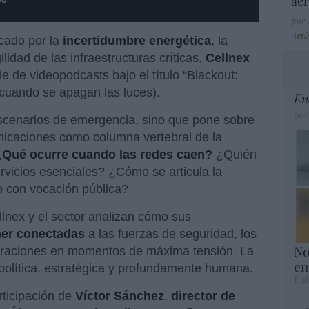
aer
por
Artí
cado por la
incertidumbre energética
, la
lidad de las infraestructuras críticas,
Cellnex
ie de videopodcasts bajo el título “Blackout:
 cuando se apagan las luces).
En
por
escenarios de emergencia, sino que pone sobre
nicaciones como columna vertebral de la
¿Qué ocurre cuando las redes caen?
¿Quién
ervicios esenciales? ¿Cómo se articula la
o con vocación pública?
llnex y el sector analizan cómo sus
er conectadas
a las fuerzas de seguridad, los
No
istraciones en momentos de máxima tensión. La
em
 política, estratégica y profundamente humana.
Eul
rticipación de
Víctor Sánchez
,
director de