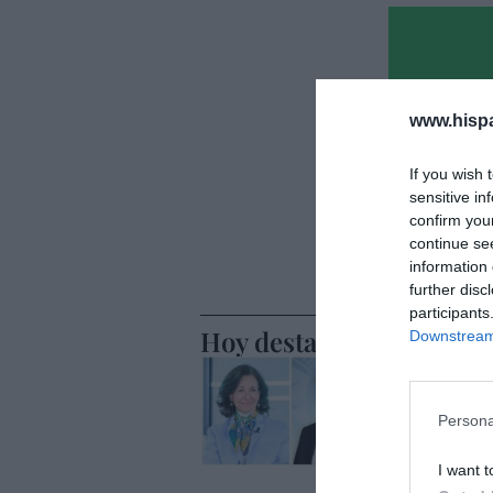
www.hisp
If you wish 
sensitive in
confirm you
continue se
information 
further disc
participants
Hoy destacamos
Downstream 
ECONOMÍA
A pesar d
décima ba
Persona
compra d
I want t
Eulogio López