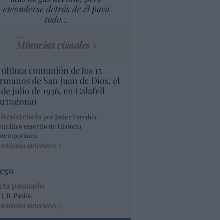
esconderse detrás de él para
todo…
Minucias visuales
 última comunión de los 15
rmanos de San Juan de Dios, el
 de julio de 1936, en Calafell
arragona)
 Resistencia
por Javier Paredes,
edrático emérito de Historia
ntemporánea
Artículos anteriores
ego
eta pasmado
 J. R. Pablos
Artículos anteriores