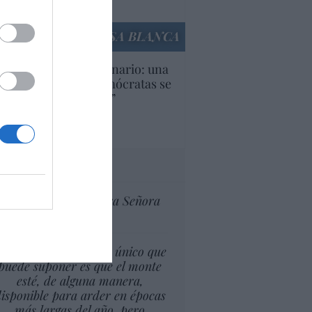
culos anteriores
LA CASA BLANCA
U. Inquietante escenario: una
cera parte de los demócratas se
ine como “socialista”
Ignacio Aguirre
culos anteriores
tas al director
Ceuta celebra Nuestra Señora
de África
l cambio climático lo único que
puede suponer es que el monte
esté, de alguna manera,
isponible para arder en épocas
más largas del año, pero