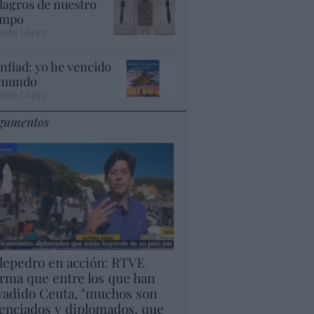
lagros de nuestro
empo
ogio López
nfiad: yo he vencido
 mundo
ogio López
gumentos
lepedro en acción: RTVE
irma que entre los que han
vadido Ceuta, "muchos son
cenciados y diplomados, que