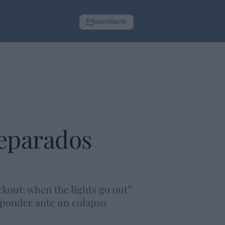
SUSCRÍBETE
reparados
ckout: when the lights go out”
sponder ante un colapso