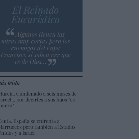
El Reinado
Eucarístico
Algunos tienen las
miras muy cortas pero los
enemigos del Papa
Francisco sí saben ver que
es de Dios…
ás leído
Murcia. Condenado a seis meses de
árcel... por decirles a sus hijos "os
quiero"
Ceuta. España se enfrenta a
Marruecos pero también a Estados
Unidos y a Israel