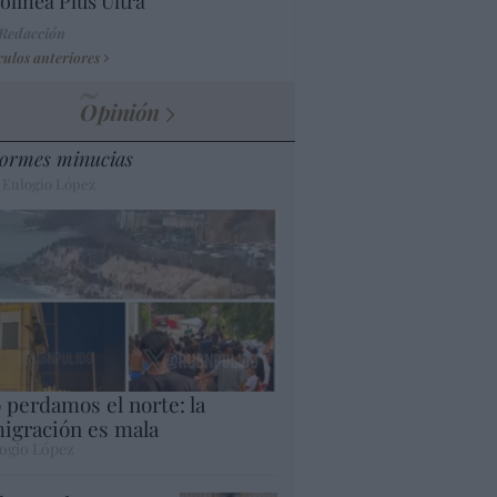
olínea Plus Ultra
 Redacción
culos anteriores
Opinión
ormes minucias
 Eulogio López
 perdamos el norte: la
igración es mala
ogio López