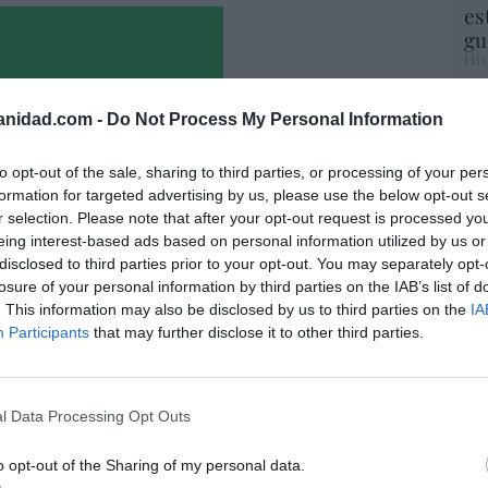
es
gu
His
Cu
anidad.com -
Do Not Process My Personal Information
tu
Red
to opt-out of the sale, sharing to third parties, or processing of your per
formation for targeted advertising by us, please use the below opt-out s
Fu
r selection. Please note that after your opt-out request is processed y
ve
eing interest-based ads based on personal information utilized by us or
ve
disclosed to third parties prior to your opt-out. You may separately opt-
His
losure of your personal information by third parties on the IAB’s list of
. This information may also be disclosed by us to third parties on the
IA
Participants
that may further disclose it to other third parties.
“E
e Sánchez, Ana Botín se convierte en la
pon
nquera de EEUU, tras cerrar, por fin, la
l Data Processing Opt Outs
pr
e Webster Bank
ame
o opt-out of the Sharing of my personal data.
por 
05/08/26 15:58