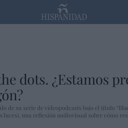
PP
SANTANDER
Religión
the dots. ¿Estamos p
gón?
lo de su serie de videopodcasts bajo el título “Bla
s luces), una reflexión audiovisual sobre cómo re