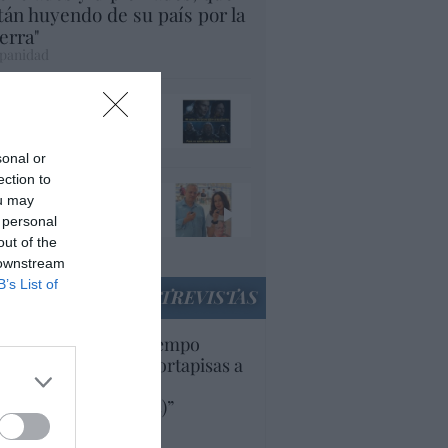
tán huyendo de su país por la
erra"
panidad
ando el orco llame a
 puerta, ábresela
acción
sonal or
ection to
e una invasión y no
ou may
nían a trabajar,
 personal
nían a provocar
out of the
panidad
 downstream
B’s List of
ENTREVISTAS
uropa lleva mucho tiempo
iendo aranceles y cortapisas a
oductos y compañías
ricanas (y europeas)”
Ana Sánchez Arjona