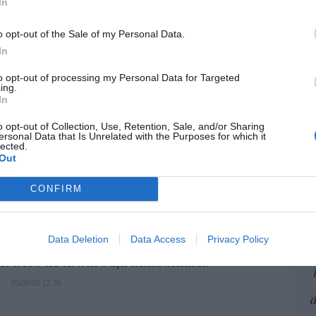
In
Artí
o opt-out of the Sale of my Personal Data.
spara ingresos y reduce pérdidas, pero
In
que fue sobreponderada cuando salió a
EEU
e un 29% desde el debut
to opt-out of processing my Personal Data for Targeted
ter
ing.
def
In
05/08/26 17:27
por 
o opt-out of Collection, Use, Retention, Sale, and/or Sharing
g crece a mayor ritmo que las
Artí
ersonal Data that Is Unrelated with the Purposes for which it
lected.
ciones en España y ya representa el 23%
Out
Car
 de automóviles
CONFIRM
05/08/26 17:31
Data Deletion
Data Access
Privacy Policy
os de la vivienda suben un 15,5% en julio y
E
n a los de la burbuja inmobiliaria
05/08/26 12:30
d