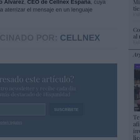
Mi
o Álvarez
,
CEO de Cellnex España
, cuya
ti
ra aterrizar el mensaje en un lenguaje
Eul
Co
al
CINADO POR:
CELLNEX
Eul
Ar
resado este artículo?
tro newsletter y recibe cada dia
o más destacado de Hispanidad
Te
af
iones legales
in
li