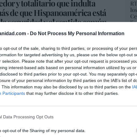
dor y totalitario que indulta
RT
lo
más de que Hispanoamérica está
Ce
 la seguridad y el sentido común.
li
di
anidad.com -
Do Not Process My Personal Information
hu
po
🇸 (@Santi_ABASCAL)
June 25, 2026
His
to opt-out of the sale, sharing to third parties, or processing of your per
formation for targeted advertising by us, please use the below opt-out s
r selection. Please note that after your opt-out request is processed y
Cu
eing interest-based ads based on personal information utilized by us or
tu
disclosed to third parties prior to your opt-out. You may separately opt-
Red
resado este artículo?
losure of your personal information by third parties on the IAB’s list of
. This information may also be disclosed by us to third parties on the
IA
tro newsletter y recibe cada dia
Participants
that may further disclose it to other third parties.
o más destacado de Hispanidad
“E
pon
pr
l Data Processing Opt Outs
ame
iones legales
por 
o opt-out of the Sharing of my personal data.