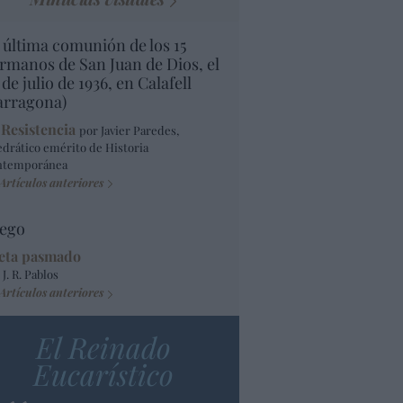
 última comunión de los 15
rmanos de San Juan de Dios, el
 de julio de 1936, en Calafell
arragona)
 Resistencia
por Javier Paredes,
edrático emérito de Historia
ntemporánea
Artículos anteriores
ego
eta pasmado
 J. R. Pablos
Artículos anteriores
El Reinado
Eucarístico