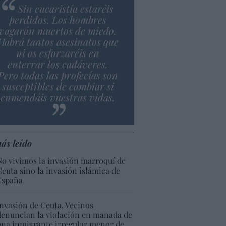
Sin eucaristía estaréis
perdidos. Los hombres
vagarán muertos de miedo.
Habrá tantos asesinatos que
ni os esforzaréis en
enterrar los cadáveres.
Pero todas las profecías son
susceptibles de cambiar si
enmendáis vuestras vidas.
ás leído
No vivimos la invasión marroquí de
Ceuta sino la invasión islámica de
España
Invasión de Ceuta. Vecinos
denuncian la violación en manada de
una inmigrante irregular menor de