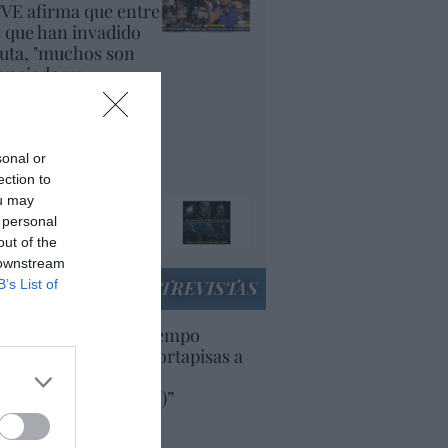
VE afirma que entre
s que han invadido
uta, "muchos son
cenciados y
plomados, que están
yendo de su país
r la guerra"
panidad
sonal or
ection to
ou may
ando el orco llame a
 personal
 puerta, ábresela
out of the
acción
 downstream
B’s List of
ENTREVISTAS
uropa lleva mucho tiempo
iendo aranceles y cortapisas a
oductos y compañías
ricanas (y europeas)”
Ana Sánchez Arjona