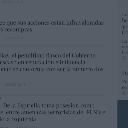
06/08/26 16:47
La
he
ee que sus acciones están infravaloradas
30
ás recompras
(T
06/08/26 17:11
La
cat
Co
íaz, el penúltimo fiasco del Gobierno
escaso en reputación e influencia
onal: se conforma con ser la número dos
Fu
Po
06/08/26 12:41
por
L
 De la Espriella toma posesión como
e, entre amenazas terroristas del ELN y el
de la Izquierda
iérrez
06/08/26 12:35