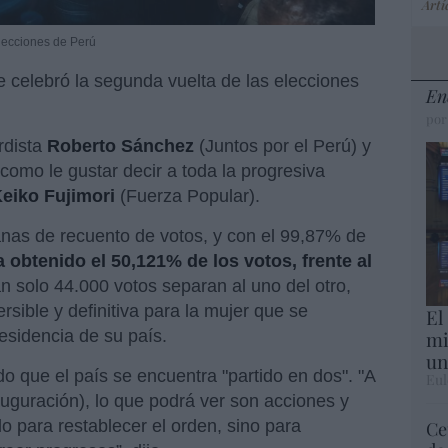
Artí
lecciones de Perú
se celebró la segunda vuelta de las elecciones
En
por
erdista
Roberto Sánchez
(Juntos por el Perú) y
 como le gustar decir a toda la progresiva
eiko Fujimori
(Fuerza Popular).
nas de recuento de votos, y con el 99,87% de
a obtenido el 50,121% de los votos, frente al
an solo 44.000 votos separan al uno del otro,
rsible y definitiva para la mujer que se
El
mi
residencia de su país.
un
o que el país se encuentra "partido en dos". "A
Eul
inauguración), lo que podrá ver son acciones y
o para restablecer el orden, sino para
Ce