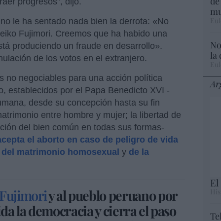
de
raer progresos”, dijo.
mu
Eul
no le ha sentado nada bien la derrota: «No
eiko Fujimori. Creemos que ha habido una
No
stá produciendo un fraude en desarrollo».
la
nulación de los votos en el extranjero.
Eul
os no negociables para una acción política
Ar
, establecidos por el Papa Benedicto XVI -
humana, desde su concepción hasta su fin
matrimonio entre hombre y mujer; la libertad de
oción del bien común en todas sus formas-
acepta el aborto en caso de peligro de vida
a del matrimonio homosexual
y
de la
El
Fujimori
y al pueblo peruano por
His
ida la democracia y cierra el paso
Te