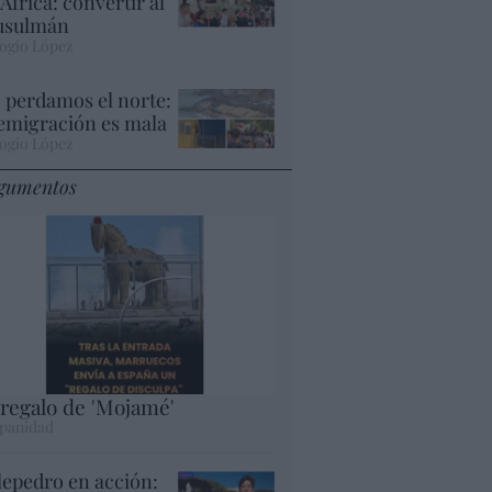
 África: convertir al
sulmán
ogio López
 perdamos el norte:
 emigración es mala
ogio López
gumentos
 regalo de 'Mojamé'
panidad
lepedro en acción: