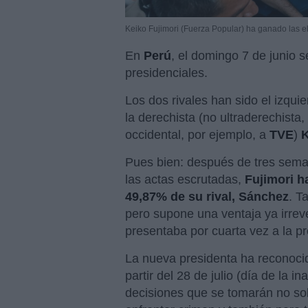
Keiko Fujimori (Fuerza Popular) ha ganado las e
En
Perú
, el domingo 7 de junio 
presidenciales.
Los dos rivales han sido el izqui
la derechista (no ultraderechista,
occidental, por ejemplo, a
TVE
)
K
Pues bien: después de tres sema
las actas escrutadas,
Fujimori h
49,87% de su rival, Sánchez
. T
pero supone una ventaja ya irreve
presentaba por cuarta vez a la p
La nueva presidenta ha reconocid
partir del 28 de julio (día de la 
decisiones que se tomarán no sol