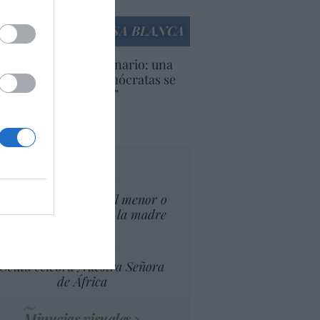
culos anteriores
LA CASA BLANCA
U. Inquietante escenario: una
cera parte de los demócratas se
ine como “socialista”
Ignacio Aguirre
culos anteriores
tas al director
¿El Superior interés el menor o
el superior interés de la madre
del menor?
Ceuta celebra Nuestra Señora
de África
Minucias visuales