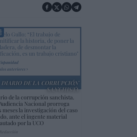
elo Gullo: “El trabajo de
itificar la historia, de poner la
dadera, de desmontar la
ificación, es un trabajo cristiano"
Hispanidad
ulos anteriores
DIARIO DE LA CORRUPCIÓN
SANCHISTA
rio de la corrupción sanchista.
Audiencia Nacional prorroga
s meses la investigación del caso
do, ante el ingente material
autado por la UCO
 Redacción