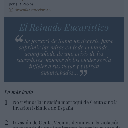
por J. R. Pablos
Artículos anteriores
El Reinado Eucarístico
Se forzará de Roma un decreto para
suprimir las misas en todo el mundo,
acompañado de una crisis de los
sacerdotes, muchos de los cuales serán
infieles a sus votos y vivirán
amancebados…
Lo más leído
No vivimos la invasión marroquí de Ceuta sino la
invasión islámica de España
Invasión de Ceuta. Vecinos denuncian la violación
en manada de una inmigrante irregular menor de