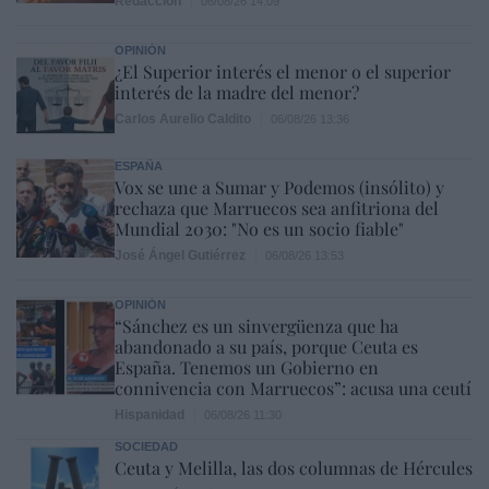
Redacción
06/08/26 14:09
OPINIÓN
¿El Superior interés el menor o el superior
interés de la madre del menor?
Carlos Aurelio Caldito
06/08/26 13:36
ESPAÑA
Vox se une a Sumar y Podemos (insólito) y
rechaza que Marruecos sea anfitriona del
Mundial 2030: "No es un socio fiable"
José Ángel Gutiérrez
06/08/26 13:53
OPINIÓN
“Sánchez es un sinvergüenza que ha
abandonado a su país, porque Ceuta es
España. Tenemos un Gobierno en
connivencia con Marruecos”: acusa una ceutí
Hispanidad
06/08/26 11:30
SOCIEDAD
Ceuta y Melilla, las dos columnas de Hércules