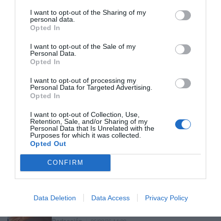
I want to opt-out of the Sharing of my
personal data.
Opted In
Hoy destacamos
I want to opt-out of the Sale of my
Personal Data.
ESPAÑA
Opted In
Yolanda Díaz, el penúltimo fiasco del
Gobierno Sánchez, escaso en reputación e
I want to opt-out of processing my
influencia internacional: se conforma con
Personal Data for Targeted Advertising.
ser la número dos de la OIT
Opted In
Cristina Martín
06/08/26 12:41
I want to opt-out of Collection, Use,
Retention, Sale, and/or Sharing of my
ECONOMÍA
Personal Data that Is Unrelated with the
La matriz de la china MG dispara ingresos
Purposes for which it was collected.
Opted Out
(+59%) y ventas (+47%) en España, pero
reduce por primera vez su beneficio
CONFIRM
Cristina Martín
06/08/26 14:18
SOCIEDAD
India. Simpatizantes del partido gobernante
Data Deletion
Data Access
Privacy Policy
de Narendra Modi hostigan a un sacerdote
católico