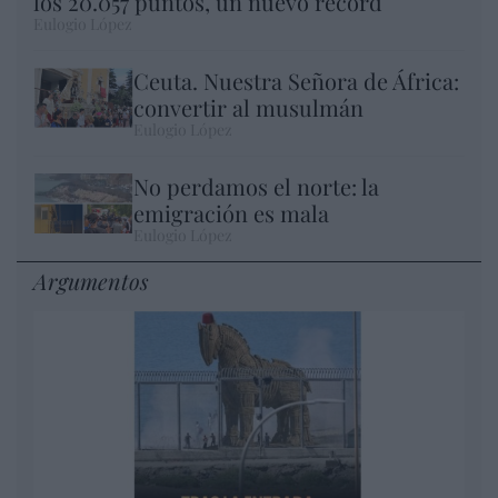
los 20.057 puntos, un nuevo récord
Eulogio López
Ceuta. Nuestra Señora de África:
convertir al musulmán
Eulogio López
No perdamos el norte: la
emigración es mala
Eulogio López
Argumentos