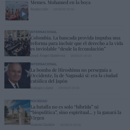
Memes. Mohamed en la boya
Redacción
08/08/26 06:00
INTERNACIONAL
Colombia. La bancada provida impulsa una
reforma para incluir que el derecho a la vida
es inviolable “desde la fecundación”
José Ángel Gutiérrez
08/08/26 06:00
INTERNACIONAL
La bomba de Hiroshima no perseguía a
Occidente, la de Nagasaki sí: era la ciudad
católica del Japón
Eulogio López
08/08/26 06:00
SOCIEDAD
La batalla no es solo “híbrida” ni
“biopolítica”, sino espiritual... y la ganará la
Virgen
Gabriel Galdón
08/08/26 06:00