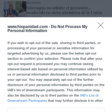
SOCIEDAD
Eslovaquia no admite el gaymonio...
bendecido en otros miembros de la Unión
Europea
Eulogio López
08/08/26 06:00
www.hispanidad.com -
Do Not Process My
Personal Information
Marcelo Gullo: “El trabajo de desmitificar la
If you wish to opt-out of the sale, sharing to third parties, or
historia, de poner la verdadera, de
processing of your personal or sensitive information for
targeted advertising by us, please use the below opt-out
desmontar la falsificación, es un trabajo
section to confirm your selection. Please note that after your
cristiano"
opt-out request is processed you may continue seeing
interest-based ads based on personal information utilized by
por Hispanidad
us or personal information disclosed to third parties prior to
Artículos anteriores
your opt-out. You may separately opt-out of the further
disclosure of your personal information by third parties on the
DIARIO DE LA CORRUPCIÓN SANCHISTA
IAB’s list of downstream participants. This information may
also be disclosed by us to third parties on the
IAB’s List of
Diario de la corrupción sanchista. Hazte
Downstream Participants
that may further disclose it to other
third parties.
Oír se manifiesta delante de La Mareta: