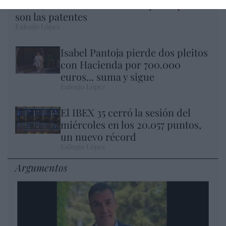
Nokia, Ericsson... Huawei: lo que importan
son las patentes
Eulogio López
Isabel Pantoja pierde dos pleitos
con Hacienda por 700.000
euros... suma y sigue
Eulogio López
El IBEX 35 cerró la sesión del
miércoles en los 20.057 puntos,
un nuevo récord
Eulogio López
Argumentos