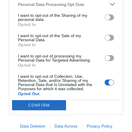
“Pedro Sánchez es un criminal”
Personal Data Processing Opt Outs
por Redacción
I want to opt-out of the Sharing of my
Artículos anteriores
personal data.
Opted In
Opinión
I want to opt-out of the Sale of my
Personal Data.
Opted In
Enormes minucias
por Eulogio López
I want to opt-out of processing my
Personal Data for Targeted Advertising.
Opted In
I want to opt-out of Collection, Use,
Retention, Sale, and/or Sharing of my
Personal Data that Is Unrelated with the
Purposes for which it was collected.
Opted Out
CONFIRM
Data Deletion
Data Access
Privacy Policy