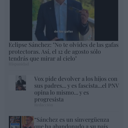
Eclipse Sánchez: "No te olvides de las gafas
protectoras. Así, el 12 de agosto sólo
tendrás que mirar al cielo"
Hispanidad
Vox pide devolver a los hijos con
sus padres... y es fascista...el PNV
opina lo mismo... y es
progresista
Redacción
“Sánchez es un sinvergüenza
que ha abandonado a su país,