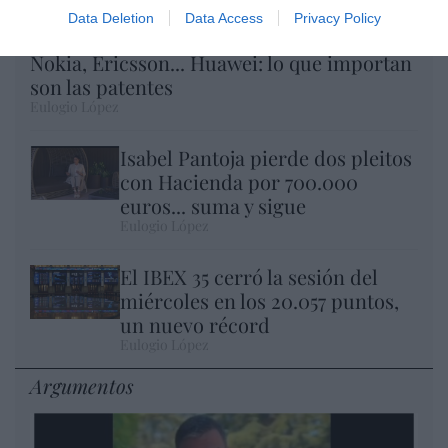
Data Deletion
Data Access
Privacy Policy
Nokia, Ericsson... Huawei: lo que importan
son las patentes
Eulogio López
Isabel Pantoja pierde dos pleitos
con Hacienda por 700.000
euros... suma y sigue
Eulogio López
El IBEX 35 cerró la sesión del
miércoles en los 20.057 puntos,
un nuevo récord
Eulogio López
Argumentos