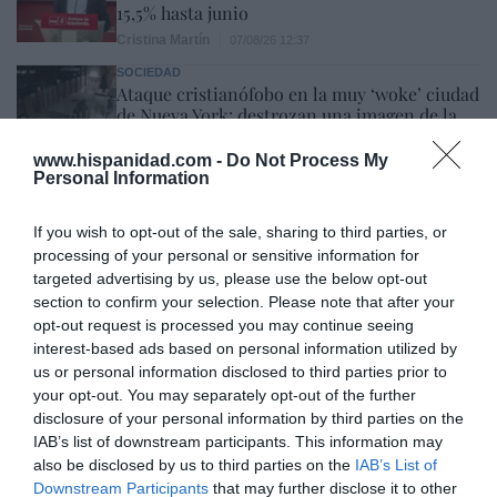
15,5% hasta junio
Cristina Martín
07/08/26 12:37
SOCIEDAD
Ataque cristianófobo en la muy ‘woke’ ciudad
de Nueva York: destrozan una imagen de la
Virgen María
www.hispanidad.com -
Do Not Process My
Redacción
07/08/26 11:46
Personal Information
If you wish to opt-out of the sale, sharing to third parties, or
Marcelo Gullo: “El trabajo de desmitificar la
processing of your personal or sensitive information for
historia, de poner la verdadera, de
targeted advertising by us, please use the below opt-out
desmontar la falsificación, es un trabajo
section to confirm your selection. Please note that after your
opt-out request is processed you may continue seeing
cristiano"
interest-based ads based on personal information utilized by
por Hispanidad
us or personal information disclosed to third parties prior to
your opt-out. You may separately opt-out of the further
Artículos anteriores
disclosure of your personal information by third parties on the
IAB’s list of downstream participants. This information may
DIARIO DE LA CORRUPCIÓN SANCHISTA
also be disclosed by us to third parties on the
IAB’s List of
Downstream Participants
that may further disclose it to other