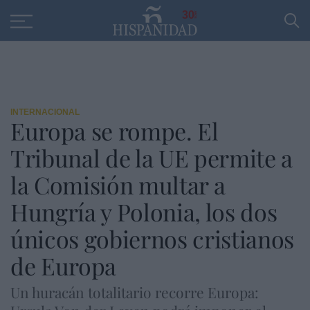
Educación
Entrevistas
PP
SANTANDER
R
30
INTERNACIONAL
Europa se rompe. El
Tribunal de la UE permite a
la Comisión multar a
Hungría y Polonia, los dos
únicos gobiernos cristianos
de Europa
Un huracán totalitario recorre Europa: