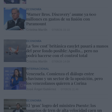
ECONOMÍA
‘Warner Bros. Discovery’ asume ya 600
millones en gastos de su fusión con
Paramount
Cristina Martín
07/08/26 15:10
ECONOMÍA
La ‘low cost’ británica easyJet pasará a manos
del peor fondo posible: Apollo... pero no
podrá hacerse con el control total
Cristina Martín
07/08/26 14:09
INTERNACIONAL
Venezuela. Comienza el diálogo entre
chavismo y un sector de la oposición, pero
los venezolanos quieren a Corina
José Ángel Gutiérrez
07/08/26 11:46
ECONOMÍA
El ‘gran’ logro del ministro Puente: los
usuarios de tren de alta velocidad caen un