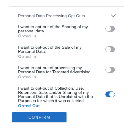
Diario de la corrupción sanchista. Hazte
third parties.
Oír se manifiesta delante de La Mareta:
Personal Data Processing Opt Outs
“Pedro Sánchez es un criminal”
I want to opt-out of the Sharing of my
por Redacción
personal data.
Artículos anteriores
Opted In
I want to opt-out of the Sale of my
Opinión
Personal Data.
Opted In
Enormes minucias
I want to opt-out of processing my
Personal Data for Targeted Advertising.
por Eulogio López
Opted In
I want to opt-out of Collection, Use,
Retention, Sale, and/or Sharing of my
Personal Data that Is Unrelated with the
Purposes for which it was collected.
Opted Out
CONFIRM