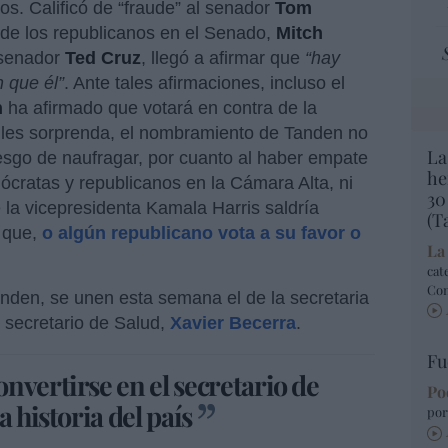
s. Calificó de “fraude” al senador
Tom
r de los republicanos en el Senado,
Mitch
l senador
Ted Cruz
, llegó a afirmar que
“hay
 que él”
. Ante tales afirmaciones, incluso el
n
ha afirmado que votará en contra de la
les sorprenda, el nombramiento de Tanden no
La
riesgo de naufragar, por cuanto al haber empate
he
cratas y republicanos en la Cámara Alta, ni
30
e la vicepresidenta Kamala Harris saldría
(T
o que,
o algún republicano vota a su favor o
La
cat
Co
nden, se unen esta semana el de la secretaria
el secretario de Salud,
Xavier Becerra
.
Fu
nvertirse en el secretario de
Po
a historia del país
por