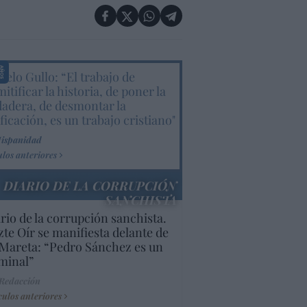
elo Gullo: “El trabajo de
itificar la historia, de poner la
dadera, de desmontar la
ificación, es un trabajo cristiano"
Hispanidad
ulos anteriores
DIARIO DE LA CORRUPCIÓN
SANCHISTA
rio de la corrupción sanchista.
te Oír se manifiesta delante de
Mareta: “Pedro Sánchez es un
minal”
 Redacción
culos anteriores