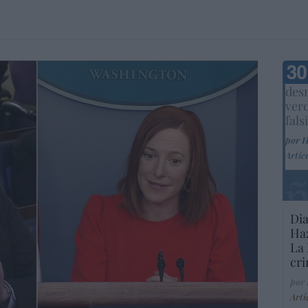
Marc
desm
ver
fals
por 
Artíc
Dia
Haz
La 
cri
por
Artí