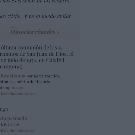
Dios es el señor de los eclipses
Soy viejo... y no lo puedo evitar
Minucias visuales
 última comunión de los 15
rmanos de San Juan de Dios, el
 de julio de 1936, en Calafell
arragona)
 Resistencia
por Javier Paredes,
edrático emérito de Historia
ntemporánea
Artículos anteriores
ego
eta pasmado
 J. R. Pablos
Artículos anteriores