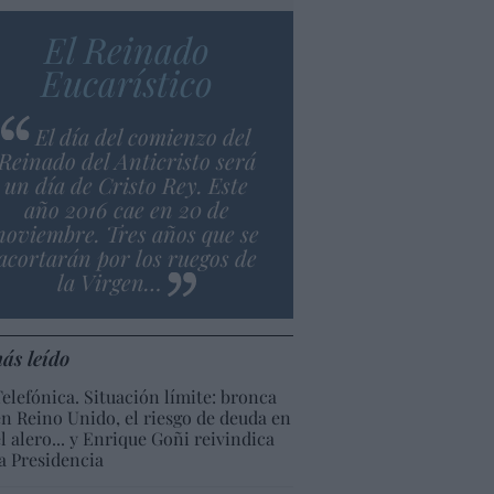
El Reinado
Eucarístico
El día del comienzo del
Reinado del Anticristo será
un día de Cristo Rey. Este
año 2016 cae en 20 de
noviembre. Tres años que se
acortarán por los ruegos de
la Virgen…
ás leído
Telefónica. Situación límite: bronca
en Reino Unido, el riesgo de deuda en
el alero... y Enrique Goñi reivindica
la Presidencia