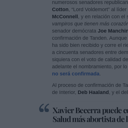
numerosos senadores republicano
Cotton
, “Lord Voldemort” al líde
McConnell
, y en relación con e
vampiros que tienen más corazón
senador demócrata
Joe Manchi
confirmación de Tanden. Aunque 
ha sido bien recibido y corre el 
a cincuenta senadores entre demó
siquiera con el voto de calidad d
adelante el nombramiento, por l
no será confirmada
.
Al proceso de confirmación de Ta
de Interior,
Deb Haaland
, y el d
Xavier Becerra puede co
Salud más abortista de l