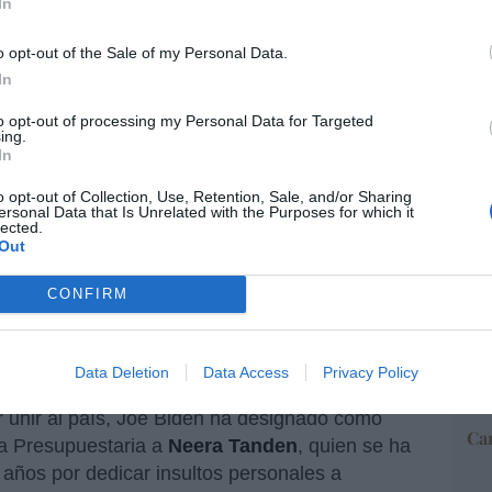
In
os humanos de los migrantes, vuelvan a aplicar
o opt-out of the Sale of my Personal Data.
ducida por su antecesor demócrata en el cargo,
“E
In
ncerrar de manera inhumana a menores en
pon
pr
de la pandemia.
La hipocresía progresista no
to opt-out of processing my Personal Data for Targeted
ame
ing.
In
por 
-Kamala prosigue con los procesos de
Artí
o opt-out of Collection, Use, Retention, Sale, and/or Sharing
abinete”
.
ersonal Data that Is Unrelated with the Purposes for which it
lected.
Out
mento de Interior “olvidó”
EEU
CONFIRM
obtenidos por remuneraciones en
ter
def
por 
Data Deletion
Data Access
Privacy Policy
Artí
r unir al país, Joe Biden ha designado como
Car
na Presupuestaria a
Neera Tanden
, quien se ha
 años por dedicar insultos personales a