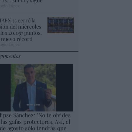
ros... suma y sigue
ogio López
 IBEX 35 cerró la
sión del miércoles
 los 20.057 puntos,
 nuevo récord
ogio López
gumentos
lipse Sánchez: "No te olvides
 las gafas protectoras. Así, el
 de agosto sólo tendrás que