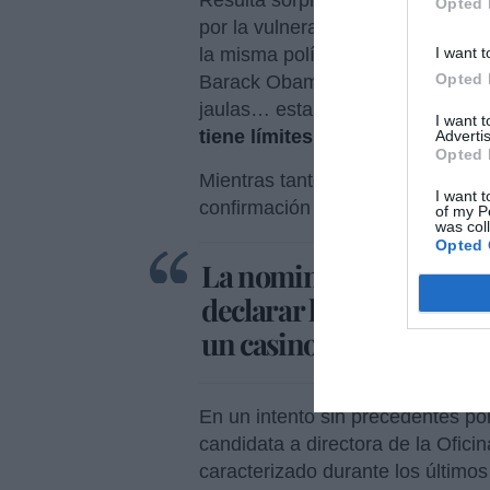
Opted 
por la vulneración de los derech
I want t
la misma política inhumana intro
Opted 
Barack Obama, consistente en e
jaulas… esta vez con la excusa 
I want 
tiene límites
.
Advertis
Opted 
Mientras tanto, el tándem Biden
I want t
confirmación de su
“moderado g
of my P
was col
Opted 
La nominada al Departa
declarar los ingresos 
un casino de su Estado
En un intento sin precedentes po
candidata a directora de la Ofici
caracterizado durante los últimos