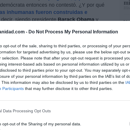
mi
demócrata entonces no contestó. ¿Y por qué
His
las inhumanas fueron construidas e
s decir, siendo presidente
Barack Obama
y
Vo
hi
anidad.com -
Do Not Process My Personal Information
y 
op
en para política presupuestaria se
pr
to opt-out of the sale, sharing to third parties, or processing of your per
 últimos años a insultar a muchos
Red
formation for targeted advertising by us, please use the below opt-out s
r selection. Please note that after your opt-out request is processed y
s
eing interest-based ads based on personal information utilized by us or
“S
disclosed to third parties prior to your opt-out. You may separately opt-
si
losure of your personal information by third parties on the IAB’s list of
ab
mayores ejercicios de hipocresía por parte de
. This information may also be disclosed by us to third parties on the
IA
po
Participants
that may further disclose it to other third parties.
s de Biden y Kamala, la exprimera dama
Es
Go
 Trump de construir estas jaulas, y fue la
co
iated Press
, quien desmintió a la señora
Ma
s fueron construidas durante la presidencia
l Data Processing Opt Outs
ce
His
o opt-out of the Sharing of my personal data.
den y Kamala Harris, que se escandalizaban