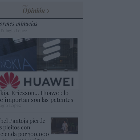
Opinión
ormes minucias
 Eulogio López
kia, Ericsson... Huawei: lo
e importan son las patentes
ogio López
abel Pantoja pierde
s pleitos con
cienda por 700.000