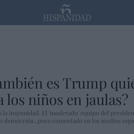
PP
SANTANDER
Religión
también es Trump quié
 los niños en jaulas?
 la impunidad. El 'moderado' equipo del president
ón demócrata...poco comentado en los medios espa