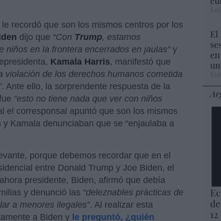
eu
Eul
a le recordó que son los mismos centros por los
El
iden
dijo que
“Con
Trump
, estamos
se
 niños en la frontera encerrados en jaulas”
y
en
cepresidenta,
Kamala Harris
, manifestó que
un
na violación de los derechos humanos cometida
Eul
”
. Ante ello, la sorprendente respuesta de la
Ar
 fue
“esto no tiene nada que ver con niños
ual el corresponsal apuntó que son los mismos
n y Kamala denunciaban que se “enjaulaba a
levante, porque debemos recordar que en el
idencial entre Donald Trump y Joe Biden, el
ahora presidente, Biden, afirmó que debía
Ec
milias y denunció las
“deleznables prácticas de
de
lar a menores ilegales”
. Al realizar esta
12
ctamente a Biden y
le preguntó, ¿quién