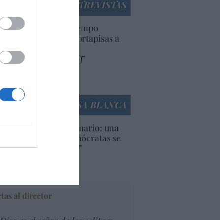
ENTREVISTAS
uropa lleva mucho tiempo
iendo aranceles y cortapisas a
oductos y compañías
ricanas (y europeas)”
Ana Sánchez Arjona
culos anteriores
LA CASA BLANCA
U. Inquietante escenario: una
cera parte de los demócratas se
ine como “socialista”
Ignacio Aguirre
culos anteriores
tas al director