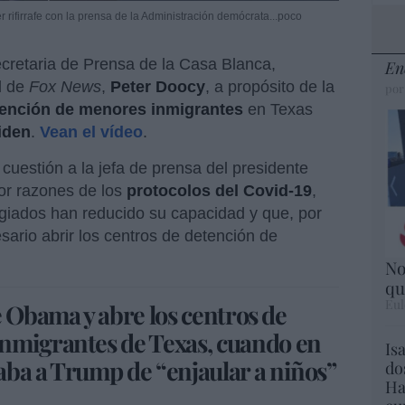
 rifirrafe con la prensa de la Administración demócrata...poco
 secretaria de Prensa de la Casa Blanca,
En
l de
Fox News
,
Peter Doocy
, a propósito de la
por
tención de menores inmigrantes
en Texas
iden
.
Vean el vídeo
.
 cuestión a la jefa de prensa del presidente
por razones de los
protocolos del Covid-19
,
ugiados han reducido su capacidad y que, por
sario abrir los centros de detención de
No
qu
Eul
e Obama y abre los centros de
nmigrantes de Texas, cuando en
Is
aba a Trump de “enjaular a niños”
do
Ha