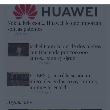
Nokia, Ericsson... Huawei: lo que importan
son las patentes
Eulogio López
Isabel Pantoja pierde dos pleitos
con Hacienda por 700.000
euros... suma y sigue
Eulogio López
El IBEX 35 cerró la sesión del
miércoles en los 20.057 puntos,
un nuevo récord
Eulogio López
Argumentos