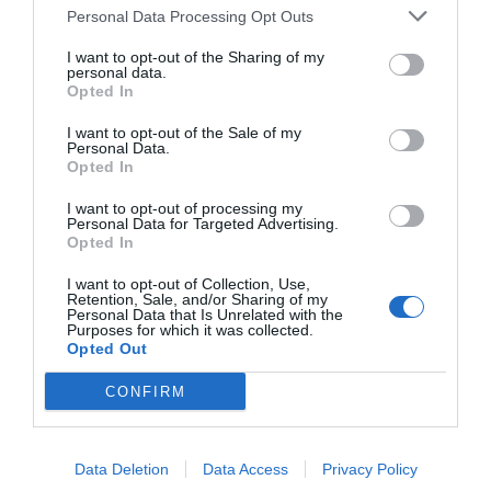
Personal Data Processing Opt Outs
Diario de la corrupción sanchista. Hazte
I want to opt-out of the Sharing of my
Oír se manifiesta delante de La Mareta:
personal data.
Opted In
“Pedro Sánchez es un criminal”
por Redacción
I want to opt-out of the Sale of my
Personal Data.
Artículos anteriores
Opted In
I want to opt-out of processing my
Opinión
Personal Data for Targeted Advertising.
Opted In
Enormes minucias
I want to opt-out of Collection, Use,
por Eulogio López
Retention, Sale, and/or Sharing of my
Personal Data that Is Unrelated with the
Purposes for which it was collected.
Opted Out
CONFIRM
Data Deletion
Data Access
Privacy Policy