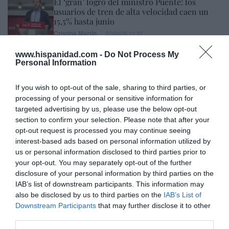
El ‘gran’ logro del ministro Puente: los
usuarios de tren de alta velocidad caen un
15,5% hasta junio
Cristina Martín
07/08/26 12:37
SOCIEDAD
www.hispanidad.com -
Do Not Process My
Ataque cristianófobo en la muy ‘woke’ ciudad
Personal Information
de Nueva York: destrozan una imagen de la
Virgen María
If you wish to opt-out of the sale, sharing to third parties, or
Redacción
07/08/26 11:46
processing of your personal or sensitive information for
targeted advertising by us, please use the below opt-out
section to confirm your selection. Please note that after your
Marcelo Gullo: “El trabajo de desmitificar la
opt-out request is processed you may continue seeing
historia, de poner la verdadera, de
interest-based ads based on personal information utilized by
us or personal information disclosed to third parties prior to
desmontar la falsificación, es un trabajo
your opt-out. You may separately opt-out of the further
cristiano"
disclosure of your personal information by third parties on the
IAB’s list of downstream participants. This information may
por Hispanidad
also be disclosed by us to third parties on the
IAB’s List of
Artículos anteriores
Downstream Participants
that may further disclose it to other
third parties.
DIARIO DE LA CORRUPCIÓN SANCHISTA