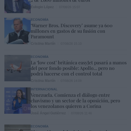
Eulogio López
07/08/26 15:07
ECONOMÍA
‘Warner Bros. Discovery’ asume ya 600
millones en gastos de su fusión con
Paramount
Cristina Martín
07/08/26 15:10
ECONOMÍA
La ‘low cost’ británica easyJet pasará a manos
del peor fondo posible: Apollo... pero no
podrá hacerse con el control total
Cristina Martín
07/08/26 14:09
INTERNACIONAL
Venezuela. Comienza el diálogo entre
chavismo y un sector de la oposición, pero
los venezolanos quieren a Corina
José Ángel Gutiérrez
07/08/26 11:46
ECONOMÍA