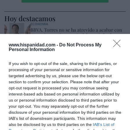
Hoy destacamos
ECONOMÍA
BBVA. Torres no se ha atrevido a acabar con
Onur Genç, mientras Rodríguez Soler le
exige que le nombre CEO... y exhibe músculo
www.hispanidad.com -
Do Not Process My
Eulogio López
07/08/26 07:57
Personal Information
SOCIEDAD
If you wish to opt-out of the sale, sharing to third parties, or
Ataque cristianófobo en la muy ‘woke’ ciudad
processing of your personal or sensitive information for
de Nueva York: destrozan una imagen de la
targeted advertising by us, please use the below opt-out
Virgen María
section to confirm your selection. Please note that after your
Redacción
07/08/26 11:46
opt-out request is processed you may continue seeing
INTERNACIONAL
interest-based ads based on personal information utilized by
Venezuela. Comienza el diálogo entre
us or personal information disclosed to third parties prior to
chavismo y un sector de la oposición, pero
your opt-out. You may separately opt-out of the further
los venezolanos quieren a Corina
disclosure of your personal information by third parties on the
José Ángel Gutiérrez
07/08/26 11:46
IAB’s list of downstream participants. This information may
also be disclosed by us to third parties on the
IAB’s List of
OPINIÓN