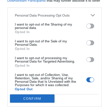
Downstream Participants
that may further disclose it to other
Isabel Pantoja pierde dos pleitos con
third parties.
Hacienda por 700.000 euros... suma y sigue
Personal Data Processing Opt Outs
Eulogio López
07/08/26 09:35
I want to opt-out of the Sharing of my
OPINIÓN
personal data.
Centenario de la guerra cristera: ¡Viva Cristo
Opted In
Rey!
I want to opt-out of the Sale of my
José Vicente Martínez
07/08/26 08:41
Personal Data.
Opted In
I want to opt-out of processing my
Personal Data for Targeted Advertising.
Marcelo Gullo: “El trabajo de desmitificar la
Opted In
historia, de poner la verdadera, de
desmontar la falsificación, es un trabajo
I want to opt-out of Collection, Use,
Retention, Sale, and/or Sharing of my
cristiano"
Personal Data that Is Unrelated with the
Purposes for which it was collected.
Opted Out
por Hispanidad
Artículos anteriores
CONFIRM
DIARIO DE LA CORRUPCIÓN SANCHISTA