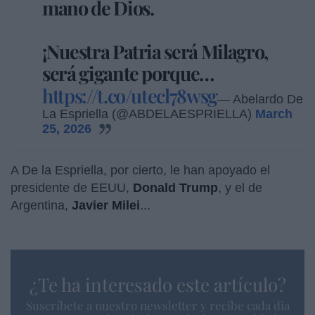
mano de Dios.
¡Nuestra Patria será Milagro,
será gigante porque…
https://t.co/utecl78wsg
— Abelardo De
La Espriella (@ABDELAESPRIELLA)
March
25, 2026
A De la Espriella, por cierto, le han apoyado el
presidente de EEUU,
Donald Trump
, y el de
Argentina,
Javier Milei
...
¿Te ha interesado este artículo?
Suscríbete a nuestro newsletter y recibe cada dia