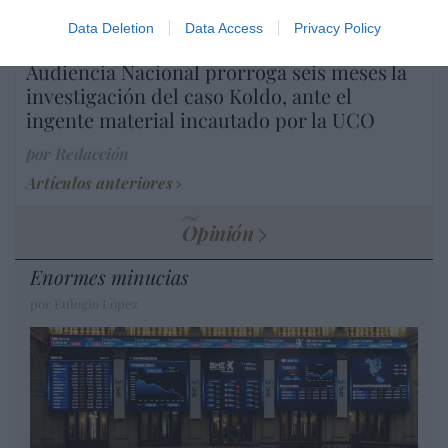
Data Deletion
Data Access
Privacy Policy
Diario de la corrupción sanchista. La
Audiencia Nacional prorroga seis meses la
investigación del caso Koldo, ante el
ingente material incautado por la UCO
por Redacción
Artículos anteriores
Opinión
Enormes minucias
por Eulogio López