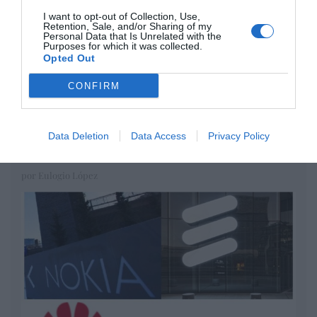
Diario de la corrupción sanchista. Hazte
I want to opt-out of Collection, Use,
Oír se manifiesta delante de La Mareta:
Retention, Sale, and/or Sharing of my
Personal Data that Is Unrelated with the
“Pedro Sánchez es un criminal”
Purposes for which it was collected.
Opted Out
por Redacción
CONFIRM
Artículos anteriores
Opinión
Data Deletion
Data Access
Privacy Policy
Enormes minucias
por Eulogio López