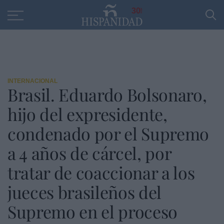
Educación
Entrevistas
PP
SANTANDER
R
30
INTERNACIONAL
Brasil. Eduardo Bolsonaro,
hijo del expresidente,
condenado por el Supremo
a 4 años de cárcel, por
tratar de coaccionar a los
jueces brasileños del
Supremo en el proceso