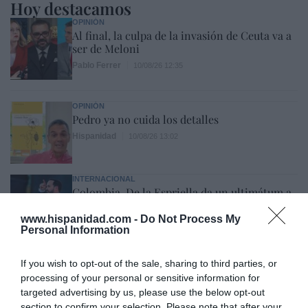
Hoy destacamos
OPINIÓN
Al final, la culpa de la invasión de Ceuta va a
ser de Meloni
Pablo Ferrer
10/08/26 12:35
OPINIÓN
Pedro ya no cuida los detalles
Hispanidad
10/08/26 13:02
INTERNACIONAL
Colombia. De la Espriella da un ultimátum a
los grupos terroristas: "Tienen dos caminos:
someterse al imperio de la ley o enfrentar la
www.hispanidad.com -
Do Not Process My
fuerza decidida del Estado"
Personal Information
Redacción
10/08/26 12:00
If you wish to opt-out of the sale, sharing to third parties, or
processing of your personal or sensitive information for
ESPAÑA
Encuestas. El PSOE aguanta por encima de
targeted advertising by us, please use the below opt-out
los 100 escaños a pesar de la invasión de
section to confirm your selection. Please note that after your