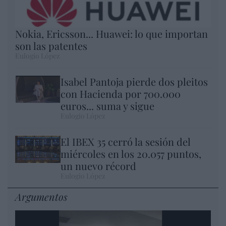
Nokia, Ericsson... Huawei: lo que importan
son las patentes
Eulogio López
Isabel Pantoja pierde dos pleitos
con Hacienda por 700.000
euros... suma y sigue
Eulogio López
El IBEX 35 cerró la sesión del
miércoles en los 20.057 puntos,
un nuevo récord
Eulogio López
Argumentos