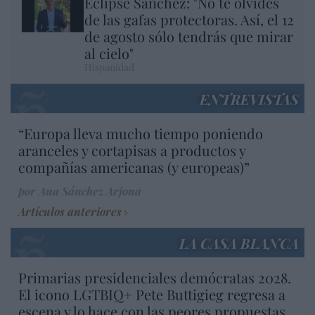
Eclipse Sánchez: "No te olvides
de las gafas protectoras. Así, el 12
de agosto sólo tendrás que mirar
al cielo"
Hispanidad
ENTREVISTAS
“Europa lleva mucho tiempo poniendo
aranceles y cortapisas a productos y
compañías americanas (y europeas)”
por Ana Sánchez Arjona
Artículos anteriores
LA CASA BLANCA
Primarias presidenciales demócratas 2028.
El icono LGTBIQ+ Pete Buttigieg regresa a
escena y lo hace con las peores propuestas