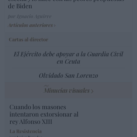
de Biden
por Ignacio Aguirre
Artículos anteriores
Cartas al director
El Ejército debe apoyar a la Guardia Civil
en Ceuta
Olvidado San Lorenzo
Minucias visuales
Cuando los masones
intentaron extorsionar al
rey Alfonso XIII
La Resistencia