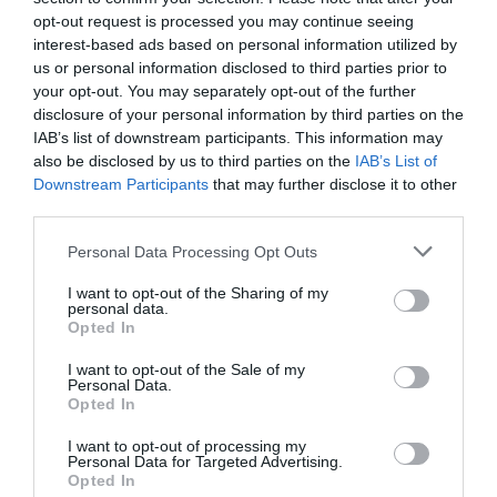
Ceuta
opt-out request is processed you may continue seeing
interest-based ads based on personal information utilized by
José Ángel Gutiérrez
10/08/26 11:02
us or personal information disclosed to third parties prior to
ESPAÑA
your opt-out. You may separately opt-out of the further
Los ceutíes piden a los españoles que les
disclosure of your personal information by third parties on the
ayudemos, mientras el presidente del
Gobierno tuitea desde La Mareta
IAB’s list of downstream participants. This information may
also be disclosed by us to third parties on the
IAB’s List of
Eulogio López
10/08/26 08:35
Downstream Participants
that may further disclose it to other
third parties.
Marcelo Gullo: “El trabajo de desmitificar la
Personal Data Processing Opt Outs
historia, de poner la verdadera, de
I want to opt-out of the Sharing of my
desmontar la falsificación, es un trabajo
personal data.
Opted In
cristiano"
I want to opt-out of the Sale of my
por Hispanidad
Personal Data.
Artículos anteriores
Opted In
I want to opt-out of processing my
DIARIO DE LA CORRUPCIÓN SANCHISTA
Personal Data for Targeted Advertising.
Opted In