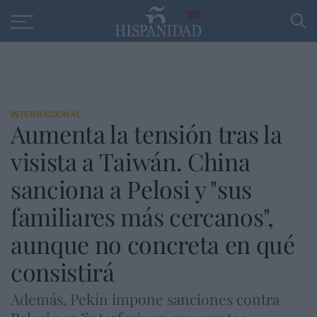
Educación
Entrevistas
PP
SANTANDER
R
30
INTERNACIONAL
Aumenta la tensión tras la
visista a Taiwán. China
sanciona a Pelosi y "sus
familiares más cercanos",
aunque no concreta en qué
consistirá
Además, Pekín impone sanciones contra