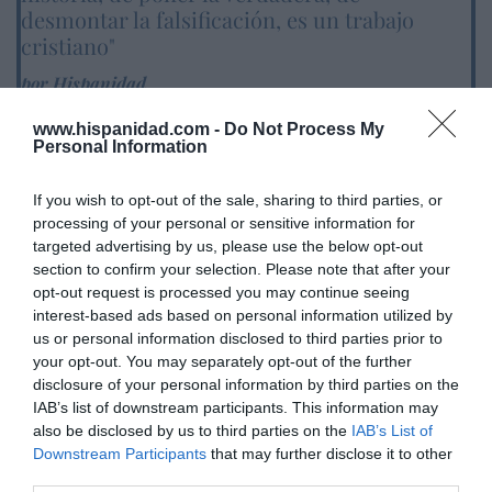
desmontar la falsificación, es un trabajo
cristiano"
por Hispanidad
Artículos anteriores
www.hispanidad.com -
Do Not Process My
Personal Information
DIARIO DE LA CORRUPCIÓN SANCHISTA
If you wish to opt-out of the sale, sharing to third parties, or
Diario de la corrupción sanchista. Hazte
processing of your personal or sensitive information for
Oír se manifiesta delante de La Mareta:
targeted advertising by us, please use the below opt-out
“Pedro Sánchez es un criminal”
section to confirm your selection. Please note that after your
opt-out request is processed you may continue seeing
por Redacción
interest-based ads based on personal information utilized by
us or personal information disclosed to third parties prior to
Artículos anteriores
your opt-out. You may separately opt-out of the further
disclosure of your personal information by third parties on the
Opinión
IAB’s list of downstream participants. This information may
also be disclosed by us to third parties on the
IAB’s List of
Enormes minucias
Downstream Participants
that may further disclose it to other
por Pablo Ferrer
third parties.