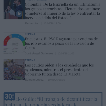
Colombia. De la Espriella da un ultimátum a
los grupos terroristas: "Tienen dos caminos:
someterse al imperio de la ley o enfrentar la
fuerza decidida del Estado"
Redacción
10/08/26 12:00
ESPAÑA
Encuestas. El PSOE aguanta por encima de
los 100 escaños a pesar de la invasión de
Ceuta
José Ángel Gutiérrez
10/08/26 11:02
ESPAÑA
Los ceutíes piden a los españoles que les
ayudemos, mientras el presidente del
Gobierno tuitea desde La Mareta
Eulogio López
10/08/26 08:35
Marcelo Gullo: “El trabajo de desmitificar la
historia, de poner la verdadera, de