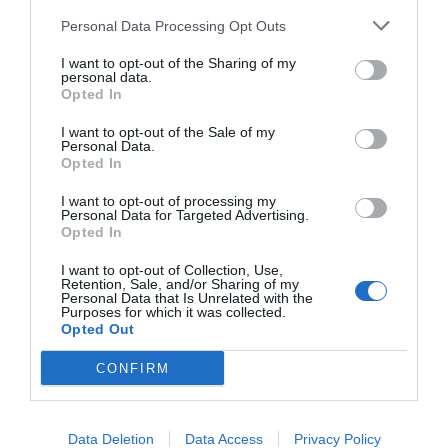
Personal Data Processing Opt Outs
I want to opt-out of the Sharing of my
personal data.
Opted In
I want to opt-out of the Sale of my
Personal Data.
Opted In
I want to opt-out of processing my
Personal Data for Targeted Advertising.
Opted In
Al final, la culpa de la invasión de Ceuta va
I want to opt-out of Collection, Use,
a ser de Meloni
Retention, Sale, and/or Sharing of my
Pablo Ferrer
Personal Data that Is Unrelated with the
Purposes for which it was collected.
Opted Out
Nokia, Ericsson... Huawei: lo que
importan son las patentes
CONFIRM
Eulogio López
Isabel Pantoja pierde dos pleitos
Data Deletion
Data Access
Privacy Policy