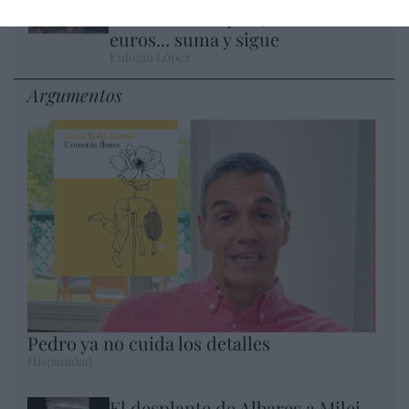
con Hacienda por 700.000
euros... suma y sigue
Eulogio López
Argumentos
Pedro ya no cuida los detalles
Hispanidad
El desplante de Albares a Milei...