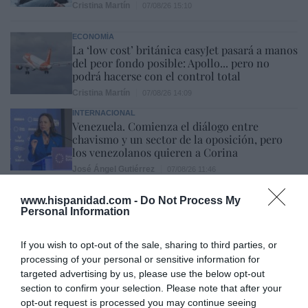
Cristina Martín
07/08/26 15:10
ECONOMÍA
La ‘low cost’ británica easyJet pasará a manos
del peor fondo posible: Apollo... pero no
podrá hacerse con el control total
Cristina Martín
07/08/26 14:09
INTERNACIONAL
Venezuela. Comienza el diálogo entre
chavismo y un sector de la oposición, pero
los venezolanos quieren a Corina
José Ángel Gutiérrez
07/08/26 11:46
www.hispanidad.com -
Do Not Process My
ECONOMÍA
Personal Information
El ‘gran’ logro del ministro Puente: los
usuarios de tren de alta velocidad caen un
15,5% hasta junio
If you wish to opt-out of the sale, sharing to third parties, or
Cristina Martín
07/08/26 12:37
processing of your personal or sensitive information for
targeted advertising by us, please use the below opt-out
SOCIEDAD
section to confirm your selection. Please note that after your
Ataque cristianófobo en la muy ‘woke’ ciudad
de Nueva York: destrozan una imagen de la
opt-out request is processed you may continue seeing