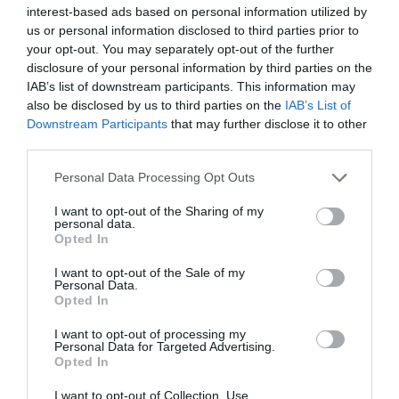
Virgen María
interest-based ads based on personal information utilized by
us or personal information disclosed to third parties prior to
Redacción
07/08/26 11:46
your opt-out. You may separately opt-out of the further
disclosure of your personal information by third parties on the
IAB’s list of downstream participants. This information may
Marcelo Gullo: “El trabajo de desmitificar la
also be disclosed by us to third parties on the
IAB’s List of
historia, de poner la verdadera, de
Downstream Participants
that may further disclose it to other
desmontar la falsificación, es un trabajo
third parties.
cristiano"
Personal Data Processing Opt Outs
por Hispanidad
I want to opt-out of the Sharing of my
Artículos anteriores
personal data.
Opted In
DIARIO DE LA CORRUPCIÓN SANCHISTA
I want to opt-out of the Sale of my
Personal Data.
Opted In
Diario de la corrupción sanchista. Hazte
Oír se manifiesta delante de La Mareta:
I want to opt-out of processing my
Personal Data for Targeted Advertising.
“Pedro Sánchez es un criminal”
Opted In
por Redacción
I want to opt-out of Collection, Use,