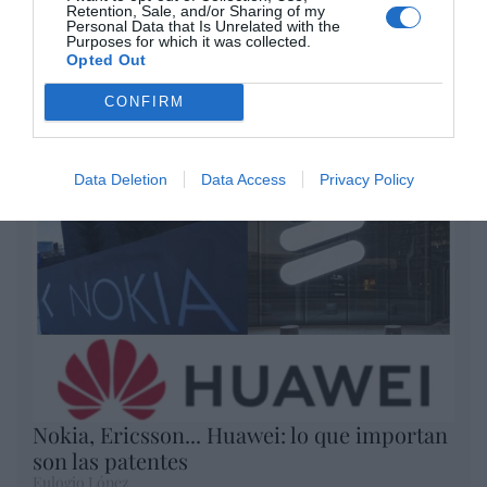
Artículos anteriores
Retention, Sale, and/or Sharing of my
Personal Data that Is Unrelated with the
Purposes for which it was collected.
Opted Out
Opinión
CONFIRM
Enormes minucias
por Eulogio López
Data Deletion
Data Access
Privacy Policy
Nokia, Ericsson... Huawei: lo que importan
son las patentes
Eulogio López