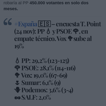
robaría al PP
450.000 votantes en solo dos
meses.
#España
🇪🇸 – encuesta T. Point
(24 nov): PP 💧 y PSOE 🌹, en
empate técnico. Vox 🥦sube al
19%
💧 PP: 29,2% (123-125)
🌹 PSOE: 28,1% (114-116)
🥦 Vox: 19,0% (67-69)
🌷 Sumar: 6,1% (9)
🪻 Podemos: 3,6% (3-4)
🥜 SALF: 2,0%