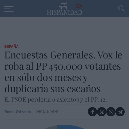
Educación
Entrevistas
PP
SANTANDER
R
30
ESPAÑA
Encuestas Generales. Vox le
roba al PP 450.000 votantes
en sólo dos meses y
duplicaría sus escaños
El PSOE perdería 6 asientos y el PP, 12.
24/11/25 14:44
Rocío Orizaola