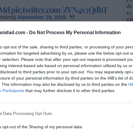
de
eMd
pic.twitter.com/ZVN4x3QdhT
12
_mania)
November 19, 2025
mi
His
anidad.com -
Do Not Process My Personal Information
s porcentajes en votos
y el panorama
Vo
tando de 144 escaños, Feijóo con 95 asientos
hi
to opt-out of the sale, sharing to third parties, or processing of your per
ría 71 representantes y Yolanda obtendría 13
y 
formation for targeted advertising by us, please use the below opt-out s
ncima de Podemos que lograría 5.
op
r selection. Please note that after your opt-out request is processed y
pr
eing interest-based ads based on personal information utilized by us or
en los primeros días del mes, coincidiendo con
Red
disclosed to third parties prior to your opt-out. You may separately opt-
a UCO
sobre el ministro Ángel Víctor Torres, con
losure of your personal information by third parties on the IAB’s list of
“S
stado, con las novedades de la
Caja B del
. This information may also be disclosed by us to third parties on the
IA
si
Participants
that may further disclose it to other third parties.
os escándalos judiciales de David
ab
 suficientemente importante como afectar a
po
Es
l Data Processing Opt Outs
Go
co
iendo el principal problema que
Ma
o opt-out of the Sharing of my personal data.