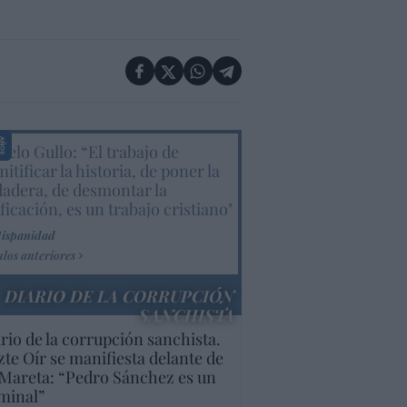
elo Gullo: “El trabajo de
itificar la historia, de poner la
dadera, de desmontar la
ificación, es un trabajo cristiano"
Hispanidad
ulos anteriores
DIARIO DE LA CORRUPCIÓN
SANCHISTA
rio de la corrupción sanchista.
te Oír se manifiesta delante de
Mareta: “Pedro Sánchez es un
minal”