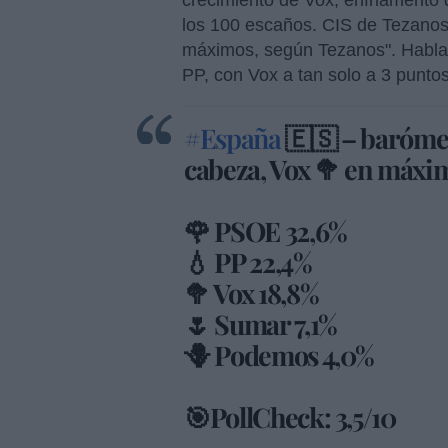
los 100 escaños. CIS de Tezanos
máximos, según Tezanos". Habl
PP, con Vox a tan solo a 3 punto
#España
🇪🇸 – barómet
cabeza, Vox 🥦 en máxi
🌹 PSOE 32,6%
💧 PP 22,4%
🥦 Vox 18,8%
🌷 Sumar 7,1%
🪻 Podemos 4,0%
🎯PollCheck: 3,5/10