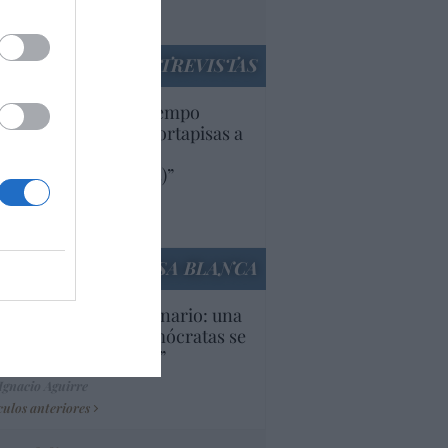
utí
panidad
ENTREVISTAS
uropa lleva mucho tiempo
iendo aranceles y cortapisas a
oductos y compañías
ricanas (y europeas)”
Ana Sánchez Arjona
culos anteriores
LA CASA BLANCA
U. Inquietante escenario: una
cera parte de los demócratas se
ine como “socialista”
Ignacio Aguirre
culos anteriores