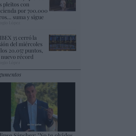
s pleitos con
cienda por 700.000
ros... suma y sigue
ogio López
 IBEX 35 cerró la
sión del miércoles
 los 20.057 puntos,
 nuevo récord
ogio López
gumentos
lipse Sánchez: "No te olvides