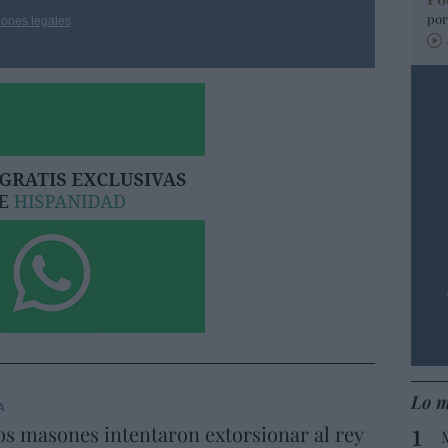
por
iones legales
Lo m
A
s masones intentaron extorsionar al rey