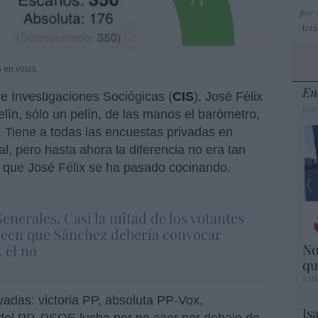
por
Artí
S en votos
En
de Investigaciones Sociógicas (
CIS
), José Félix
por
elín, sólo un pelín, de las manos el barómetro,
 Tiene a todas las encuestas privadas en
l, pero hasta ahora la diferencia no era tan
 que José Félix se ha pasado cocinando.
enerales. Casi la mitad de los votantes
reen que Sánchez debería convocar
No
. él no
qu
Eul
adas: victoria PP, absoluta PP-Vox,
Is
 del PP, PSOE lucha por no caer por debajo de