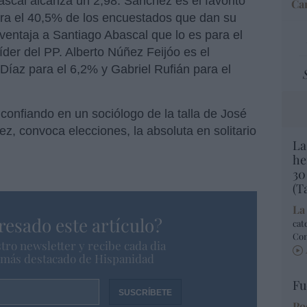
ascal alcanza un 2,98. Sánchez es el favorito
Car
ra el 40,5% de los encuestados que dan su
ventaja a Santiago Abascal que lo es para el
líder del PP. Alberto Núñez Feijóo es el
Díaz para el 6,2% y Gabriel Rufián para el
confiando en un sociólogo de la talla de José
z, convoca elecciones, la absoluta en solitario
La
he
30
(T
La
resado este artículo?
cat
Co
tro newsletter y recibe cada dia
o más destacado de Hispanidad
Fu
Po