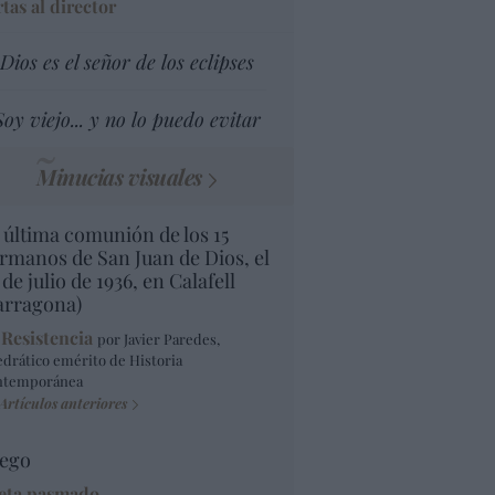
tas al director
Dios es el señor de los eclipses
Soy viejo... y no lo puedo evitar
Minucias visuales
 última comunión de los 15
rmanos de San Juan de Dios, el
 de julio de 1936, en Calafell
arragona)
 Resistencia
por Javier Paredes,
edrático emérito de Historia
ntemporánea
Artículos anteriores
ego
eta pasmado