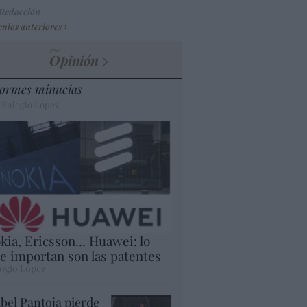
 Redacción
culos anteriores
Opinión
ormes minucias
 Eulogio López
kia, Ericsson... Huawei: lo
e importan son las patentes
ogio López
abel Pantoja pierde