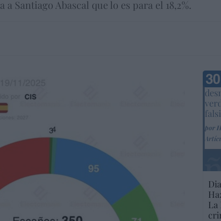
 a Santiago Abascal que lo es para el 18,2%.
Marc
desm
ver
fals
por 
Artíc
Dia
Haz
La 
cri