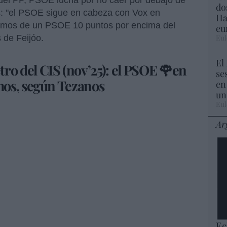
do
: "el PSOE sigue en cabeza con Vox en
Ha
amos de un PSOE 10 puntos por encima del
eu
Eul
s de Feijóo.
El
ro del CIS (nov’25): el PSOE 🌹en
se
mos, según Tezanos
en
un
Eul
Ar
Ec