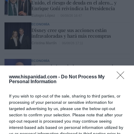
Unido, el riesgo de deuda en el alero... y
Enrique Goñi reivindica la Presidencia
Eulogio López
06/08/26 16:47
ECONOMÍA
Disney cree que sus acciones están
infravaloradas y hará más recompras
Cristina Martín
06/08/26 17:11
ECONOMÍA
Siemens baja en bolsa, pese a que vuelve a
elevar previsiones, tras un trimestre récord
www.hispanidad.com -
Do Not Process My
Cristina Martín
06/08/26 15:12
Personal Information
OPINIÓN
If you wish to opt-out of the sale, sharing to third parties, or
“Sánchez es un sinvergüenza que ha
processing of your personal or sensitive information for
abandonado a su país, porque Ceuta es
targeted advertising by us, please use the below opt-out
España. Tenemos un Gobierno en
connivencia con Marruecos”: acusa una ceutí
section to confirm your selection. Please note that after your
opt-out request is processed you may continue seeing
Hispanidad
06/08/26 11:30
interest-based ads based on personal information utilized by
us or personal information disclosed to third parties prior to