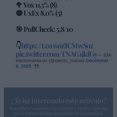
🥦 Vox 11,5% (8)
🟣 UxEx 8,0% (5)
🎯 PollCheck: 5,8/10
👇
https://t.co/6nZfCMwSoz
pic.twitter.com/TNAG1jkfGy
— EM-
electomania.es (@electo_mania)
December
8, 2025
¿Te ha interesado este artículo?
Suscríbete a nuestro newsletter y recibe cada dia
en tu correo lo más destacado de Hispanidad