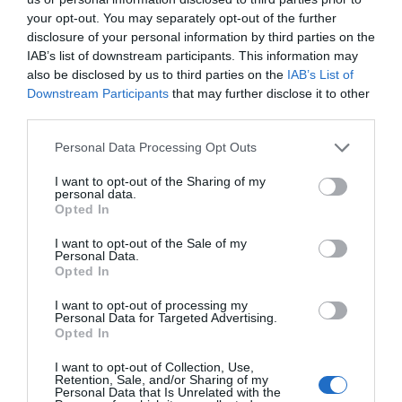
your opt-out. You may separately opt-out of the further
Marcelo Gullo: “El trabajo de desmitificar la
disclosure of your personal information by third parties on the
historia, de poner la verdadera, de
IAB’s list of downstream participants. This information may
also be disclosed by us to third parties on the
IAB’s List of
desmontar la falsificación, es un trabajo
Downstream Participants
that may further disclose it to other
cristiano"
third parties.
por Hispanidad
Personal Data Processing Opt Outs
Artículos anteriores
I want to opt-out of the Sharing of my
personal data.
DIARIO DE LA CORRUPCIÓN SANCHISTA
Opted In
Diario de la corrupción sanchista. La
I want to opt-out of the Sale of my
Personal Data.
Audiencia Nacional prorroga seis meses la
Opted In
investigación del caso Koldo, ante el
I want to opt-out of processing my
ingente material incautado por la UCO
Personal Data for Targeted Advertising.
Opted In
por Redacción
Artículos anteriores
I want to opt-out of Collection, Use,
Retention, Sale, and/or Sharing of my
Personal Data that Is Unrelated with the