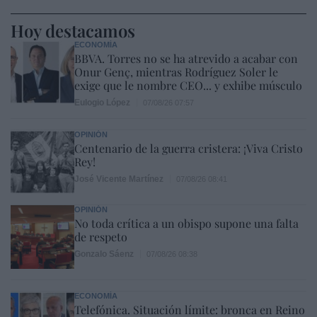
Hoy destacamos
ECONOMÍA
BBVA. Torres no se ha atrevido a acabar con
Onur Genç, mientras Rodríguez Soler le
exige que le nombre CEO... y exhibe músculo
Eulogio López
07/08/26 07:57
OPINIÓN
Centenario de la guerra cristera: ¡Viva Cristo
Rey!
José Vicente Martínez
07/08/26 08:41
OPINIÓN
No toda crítica a un obispo supone una falta
de respeto
Gonzalo Sáenz
07/08/26 08:38
ECONOMÍA
Telefónica. Situación límite: bronca en Reino