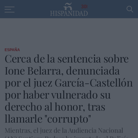
Educación
Entrevistas
PP
SANTANDER
R
30
ESPAÑA
Cerca de la sentencia sobre
Ione Belarra, denunciada
por el juez García-Castellón
por haber vulnerado su
derecho al honor, tras
llamarle "corrupto"
Mientras, el juez de la Audiencia Nacional