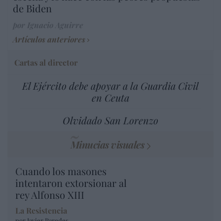
de Biden
por Ignacio Aguirre
Artículos anteriores
Cartas al director
El Ejército debe apoyar a la Guardia Civil
en Ceuta
Olvidado San Lorenzo
Minucias visuales
Cuando los masones
intentaron extorsionar al
rey Alfonso XIII
La Resistencia
por Javier Paredes