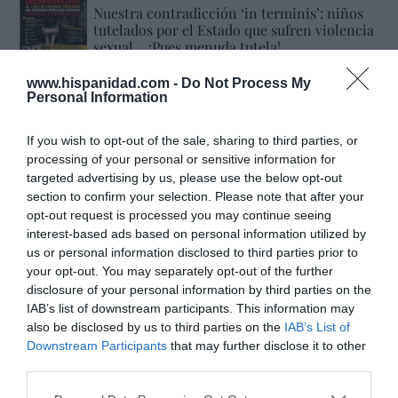
Nuestra contradicción ‘in terminis’: niños
tutelados por el Estado que sufren violencia
sexual… ¡Pues menuda tutela!
Hispanidad
10/08/26 09:52
www.hispanidad.com -
Do Not Process My
Personal Information
Marcelo Gullo: “El trabajo de desmitificar la
If you wish to opt-out of the sale, sharing to third parties, or
historia, de poner la verdadera, de
processing of your personal or sensitive information for
desmontar la falsificación, es un trabajo
targeted advertising by us, please use the below opt-out
section to confirm your selection. Please note that after your
cristiano"
opt-out request is processed you may continue seeing
por Hispanidad
interest-based ads based on personal information utilized by
us or personal information disclosed to third parties prior to
Artículos anteriores
your opt-out. You may separately opt-out of the further
disclosure of your personal information by third parties on the
DIARIO DE LA CORRUPCIÓN SANCHISTA
IAB’s list of downstream participants. This information may
also be disclosed by us to third parties on the
IAB’s List of
Diario de la corrupción sanchista. Hazte
Downstream Participants
that may further disclose it to other
Oír se manifiesta delante de La Mareta:
third parties.
“Pedro Sánchez es un criminal”