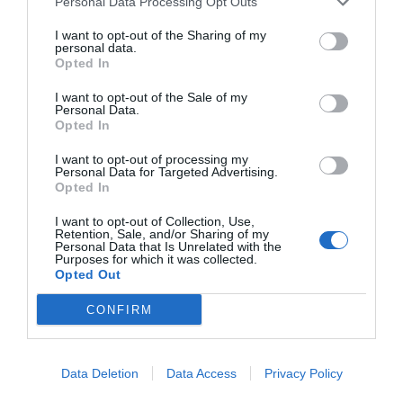
Personal Data Processing Opt Outs
por Redacción
I want to opt-out of the Sharing of my
Artículos anteriores
personal data.
Opted In
Opinión
I want to opt-out of the Sale of my
Personal Data.
Opted In
Enormes minucias
por Eulogio López
I want to opt-out of processing my
Personal Data for Targeted Advertising.
Opted In
I want to opt-out of Collection, Use,
Retention, Sale, and/or Sharing of my
Personal Data that Is Unrelated with the
Purposes for which it was collected.
Opted Out
CONFIRM
Data Deletion
Data Access
Privacy Policy
Nokia, Ericsson... Huawei: lo que importan