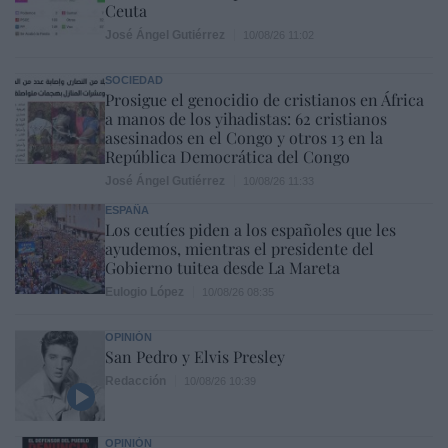
Ceuta
José Ángel Gutiérrez
10/08/26 11:02
SOCIEDAD
Prosigue el genocidio de cristianos en África
a manos de los yihadistas: 62 cristianos
asesinados en el Congo y otros 13 en la
República Democrática del Congo
José Ángel Gutiérrez
10/08/26 11:33
ESPAÑA
Los ceutíes piden a los españoles que les
ayudemos, mientras el presidente del
Gobierno tuitea desde La Mareta
Eulogio López
10/08/26 08:35
OPINIÓN
San Pedro y Elvis Presley
Redacción
10/08/26 10:39
OPINIÓN