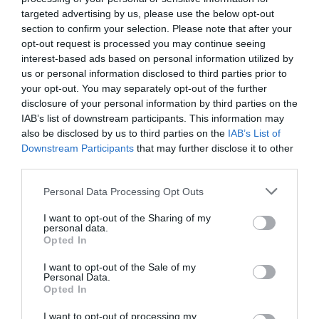
DIARIO DE LA CORRUPCIÓN SANCHISTA
targeted advertising by us, please use the below opt-out
section to confirm your selection. Please note that after your
Diario de la corrupción sanchista. Hazte
opt-out request is processed you may continue seeing
Oír se manifiesta delante de La Mareta:
interest-based ads based on personal information utilized by
us or personal information disclosed to third parties prior to
“Pedro Sánchez es un criminal”
your opt-out. You may separately opt-out of the further
por Redacción
disclosure of your personal information by third parties on the
IAB’s list of downstream participants. This information may
Artículos anteriores
also be disclosed by us to third parties on the
IAB’s List of
Downstream Participants
that may further disclose it to other
Opinión
third parties.
Enormes minucias
Personal Data Processing Opt Outs
por Eulogio López
I want to opt-out of the Sharing of my
personal data.
Opted In
I want to opt-out of the Sale of my
Personal Data.
Opted In
I want to opt-out of processing my