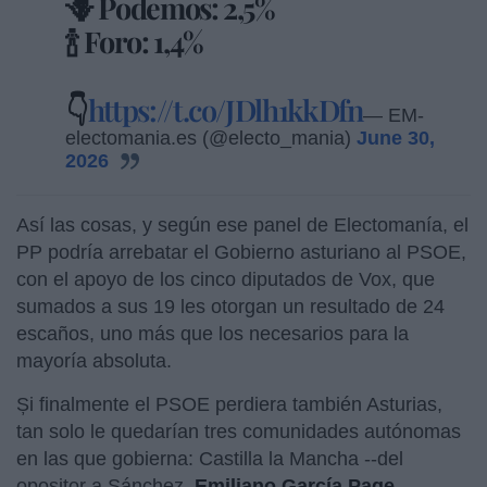
🪻 Podemos: 2,5%
🍾 Foro: 1,4%
👇
https://t.co/JDlh1kkDfn
— EM-
electomania.es (@electo_mania)
June 30,
2026
Así las cosas, y según ese panel de Electomanía, el
PP podría arrebatar el Gobierno asturiano al PSOE,
con el apoyo de los cinco diputados de Vox, que
sumados a sus 19 les otorgan un resultado de 24
escaños, uno más que los necesarios para la
mayoría absoluta.
Și finalmente el PSOE perdiera también Asturias,
tan solo le quedarían tres comunidades autónomas
en las que gobierna: Castilla la Mancha --del
opositor a Sánchez,
Emiliano García Page
--,