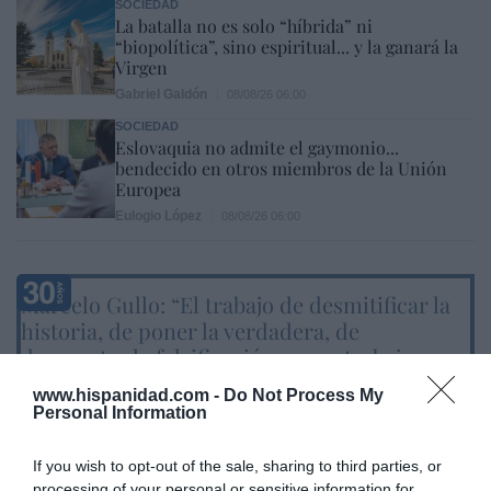
SOCIEDAD
La batalla no es solo “híbrida” ni
“biopolítica”, sino espiritual... y la ganará la
Virgen
Gabriel Galdón
08/08/26 06:00
SOCIEDAD
Eslovaquia no admite el gaymonio...
bendecido en otros miembros de la Unión
Europea
Eulogio López
08/08/26 06:00
Marcelo Gullo: “El trabajo de desmitificar la
historia, de poner la verdadera, de
desmontar la falsificación, es un trabajo
cristiano"
www.hispanidad.com -
Do Not Process My
Personal Information
por Hispanidad
Artículos anteriores
If you wish to opt-out of the sale, sharing to third parties, or
processing of your personal or sensitive information for