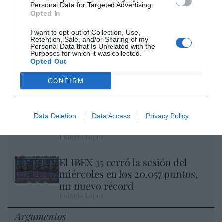
Personal Data for Targeted Advertising.
Opted In
I want to opt-out of Collection, Use,
Retention, Sale, and/or Sharing of my
Personal Data that Is Unrelated with the
Purposes for which it was collected.
Nokia, Ericsson... Huawei: lo que importan
Opted Out
son las patentes
Eulogio López
CONFIRM
Isabel Pantoja pierde dos pleitos
con Hacienda por 700.000
Data Deletion
Data Access
Privacy Policy
euros... suma y sigue
Eulogio López
El IBEX 35 cerró la sesión del
miércoles en los 20.057 puntos,
un nuevo récord
Eulogio López
Argumentos