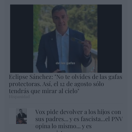
Eclipse Sánchez: "No te olvides de las gafas
protectoras. Así, el 12 de agosto sólo
tendrás que mirar al cielo"
Hispanidad
Vox pide devolver a los hijos con
sus padres... y es fascista...el PNV
opina lo mismo... y es