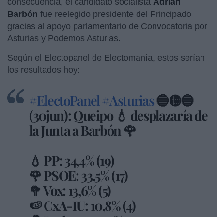
consecuencia, el candidato socialista
Adrián
Barbón
fue reelegido presidente del Principado
gracias al apoyo parlamentario de Convocatoria por
Asturias y Podemos Asturias.
Según el Electopanel de Electomanía, estos serían
los resultados hoy:
#ElectoPanel
#Asturias
🔵🟡🔵
(30jun): Queipo 💧 desplazaría de
la Junta a Barbón 🌹
💧 PP: 34,4% (19)
🌹 PSOE: 33,5% (17)
🥦 Vox: 13,6% (5)
🍉 CxA-IU: 10,8% (4)