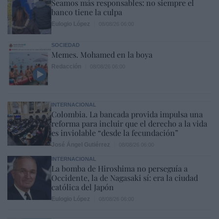
Seamos más responsables: no siempre el
banco tiene la culpa
Eulogio López
08/08/26 06:00
SOCIEDAD
Memes. Mohamed en la boya
Redacción
08/08/26 06:00
INTERNACIONAL
Colombia. La bancada provida impulsa una
reforma para incluir que el derecho a la vida
es inviolable “desde la fecundación”
José Ángel Gutiérrez
08/08/26 06:00
INTERNACIONAL
La bomba de Hiroshima no perseguía a
Occidente, la de Nagasaki sí: era la ciudad
católica del Japón
Eulogio López
08/08/26 06:00