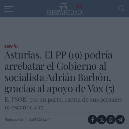
Educación
Entrevistas
PP
SANTANDER
R
30
ESPAÑA
Asturias. El PP (19) podría
arrebatar el Gobierno al
socialista Adrián Barbón,
gracias al apoyo de Vox (5)
El PSOE, por su parte, caería de sus actuales
19 escaños a 17.
30/06/26 12:47
Redacción