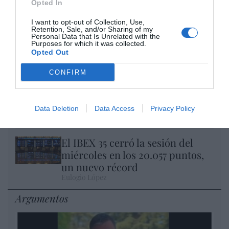
Opted In
I want to opt-out of Collection, Use,
Retention, Sale, and/or Sharing of my
Nokia, Ericsson... Huawei: lo que importan
Personal Data that Is Unrelated with the
son las patentes
Purposes for which it was collected.
Opted Out
Eulogio López
CONFIRM
Isabel Pantoja pierde dos pleitos
con Hacienda por 700.000
euros... suma y sigue
Data Deletion
Data Access
Privacy Policy
Eulogio López
El IBEX 35 cerró la sesión del
miércoles en los 20.057 puntos,
un nuevo récord
Eulogio López
Argumentos