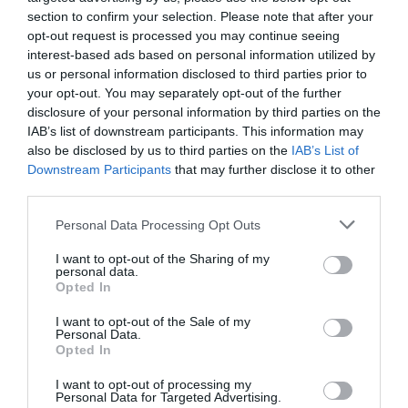
Diario de la corrupción sanchista. Hazte
section to confirm your selection. Please note that after your
Oír se manifiesta delante de La Mareta:
opt-out request is processed you may continue seeing
“Pedro Sánchez es un criminal”
interest-based ads based on personal information utilized by
us or personal information disclosed to third parties prior to
por Redacción
your opt-out. You may separately opt-out of the further
Artículos anteriores
disclosure of your personal information by third parties on the
IAB’s list of downstream participants. This information may
also be disclosed by us to third parties on the
IAB’s List of
Opinión
Downstream Participants
that may further disclose it to other
third parties.
Enormes minucias
por Eulogio López
Personal Data Processing Opt Outs
I want to opt-out of the Sharing of my
personal data.
Opted In
I want to opt-out of the Sale of my
Personal Data.
Opted In
I want to opt-out of processing my
Personal Data for Targeted Advertising.