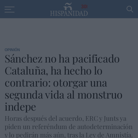
Educación
Entrevistas
PP
SANTANDER
R
30
OPINIÓN
Sánchez no ha pacificado
Cataluña, ha hecho lo
contrario: otorgar una
segunda vida al monstruo
indepe
Horas después del acuerdo, ERC y Junts ya
piden un referéndum de autodeterminación
y lo pedirán más aún, tras la Ley de Amnistía.