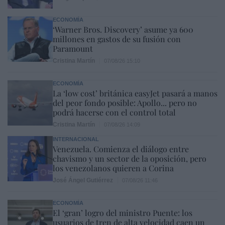
ECONOMÍA
‘Warner Bros. Discovery’ asume ya 600
millones en gastos de su fusión con
Paramount
Cristina Martín
07/08/26 15:10
ECONOMÍA
La ‘low cost’ británica easyJet pasará a manos
del peor fondo posible: Apollo... pero no
podrá hacerse con el control total
Cristina Martín
07/08/26 14:09
INTERNACIONAL
Venezuela. Comienza el diálogo entre
chavismo y un sector de la oposición, pero
los venezolanos quieren a Corina
José Ángel Gutiérrez
07/08/26 11:46
ECONOMÍA
El ‘gran’ logro del ministro Puente: los
usuarios de tren de alta velocidad caen un