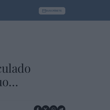
SUSCRÍBETE
culado
guo…