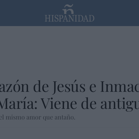
PP
SANTANDER
Religión
azón de Jesús e Inma
María: Viene de anti
el mismo amor que antaño.