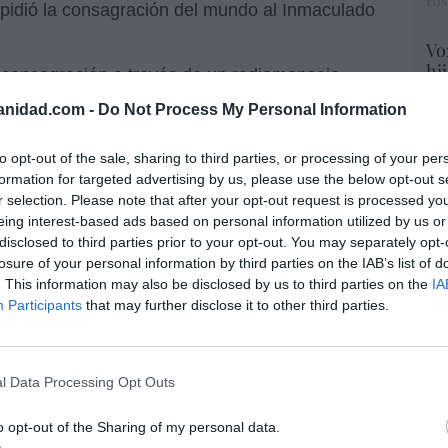
His
 pidió la consagración del mundo al Inmaculado
Vo
hi
a consagración a través de un radiomensaje
y 
tubre de 1942, consagración que fue renovada
anidad.com -
Do Not Process My Personal Information
op
en la Basílica de San Pedro, en Roma. Pío
pr
ia al Inmaculado Corazón en 1952 por medio
Red
to opt-out of the sale, sharing to third parties, or processing of your per
formation for targeted advertising by us, please use the below opt-out s
“S
r selection. Please note that after your opt-out request is processed y
 Pablo II, perpetrado el 13 de mayo de 1981,
si
eing interest-based ads based on personal information utilized by us or
 mundo entero al Inmaculado Corazón de María
ab
disclosed to third parties prior to your opt-out. You may separately opt-
po
losure of your personal information by third parties on the IAB’s list of
celebración a la que había convocado a todos
Es
. This information may also be disclosed by us to third parties on the
IA
Go
Participants
that may further disclose it to other third parties.
co
 Francisco consagró Rusia y Ucrania al
Ma
 María, en unión con obispos de todo el
ce
a guerra.
l Data Processing Opt Outs
His
nmaculado Corazón se celebra el 22 de
o opt-out of the Sharing of my personal data.
ebra el día siguiente al viernes del Sagrado