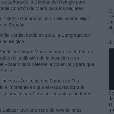
stra Señora de la Caridad del Refugio para
irable Corazón de María para los seglares.
El
se
en 1859 la Congregación de Misioneros Hijos
en
a en España.
un
Eul
eófilo Verbist fundó en 1862 la Congregación
Ar
 en Bélgica.
antísima Virgen María se apareció en Fátima
habló de la difusión de la devoción a su
l Rosario para detener la violencia y para que
Cristo.
e nuevo a Sor Lucía dos Santos en Tuy,
ado el momento en que el Papa realizara la
Ec
 su Inmaculado Corazón "en unión con todos
de
12
mi
e Balazar tuvo una serie de revelaciones