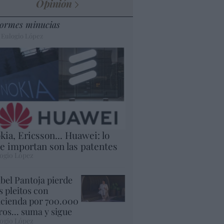
Opinión
ormes minucias
 Eulogio López
kia, Ericsson... Huawei: lo
e importan son las patentes
ogio López
abel Pantoja pierde
s pleitos con
cienda por 700.000
ros... suma y sigue
ogio López