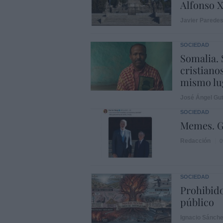
Alfonso X
Javier Parede
SOCIEDAD
Somalia. 
cristiano
mismo lu
José Ángel Gut
SOCIEDAD
Memes. G
Redacción
0
SOCIEDAD
Prohibido
público
Ignacio Sánch