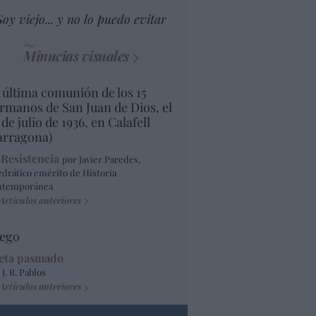
Soy viejo... y no lo puedo evitar
Minucias visuales
 última comunión de los 15
rmanos de San Juan de Dios, el
 de julio de 1936, en Calafell
arragona)
 Resistencia
por Javier Paredes,
edrático emérito de Historia
ntemporánea
Artículos anteriores
ego
eta pasmado
 J. R. Pablos
Artículos anteriores