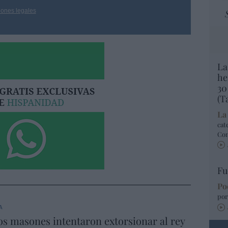
iones legales
La
he
30
(T
La
cat
Co
Fu
Po
por
A
s masones intentaron extorsionar al rey