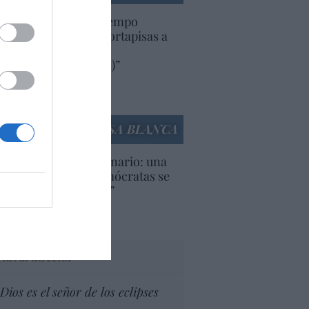
uropa lleva mucho tiempo
iendo aranceles y cortapisas a
oductos y compañías
ricanas (y europeas)”
Ana Sánchez Arjona
culos anteriores
LA CASA BLANCA
U. Inquietante escenario: una
cera parte de los demócratas se
ine como “socialista”
Ignacio Aguirre
culos anteriores
tas al director
Dios es el señor de los eclipses