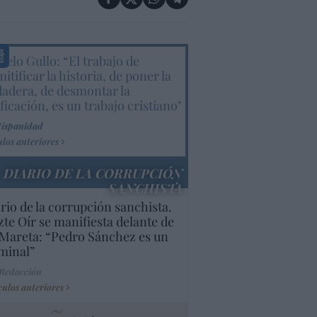
elo Gullo: “El trabajo de
itificar la historia, de poner la
dadera, de desmontar la
ificación, es un trabajo cristiano"
Hispanidad
ulos anteriores
DIARIO DE LA CORRUPCIÓN
SANCHISTA
rio de la corrupción sanchista.
te Oír se manifiesta delante de
Mareta: “Pedro Sánchez es un
minal”
 Redacción
culos anteriores