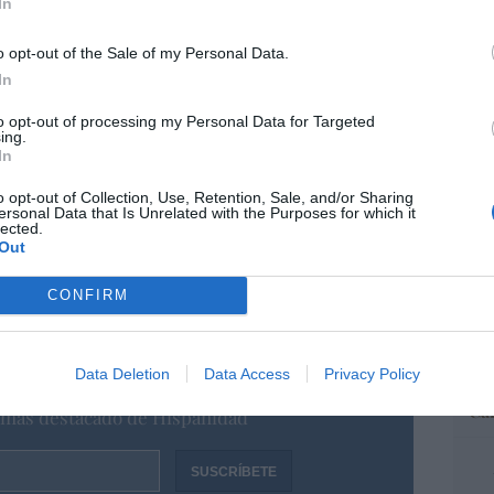
In
“E
o opt-out of the Sale of my Personal Data.
pon
pr
In
ame
en el Corazón de la Virgen María una digna
to opt-out of processing my Personal Data for Targeted
por 
ing.
 nosotros, por intercesión de la Virgen,
In
Artí
 tu gloria. Amén"
o opt-out of Collection, Use, Retention, Sale, and/or Sharing
n de la Virgen María, consagrémonos todos al
ersonal Data that Is Unrelated with the Purposes for which it
lected.
Out
EEU
ter
CONFIRM
def
por 
resado este artículo?
Artí
Data Deletion
Data Access
Privacy Policy
tro newsletter y recibe cada dia
Car
o más destacado de Hispanidad