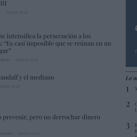
III
s
09/08/26 06:00
Se intensifica la persecución a los
s: “Es casi imposible que se reúnan en un
gar”
iérrez
09/08/26 06:00
andalf y el mediano
Lo m
9/08/26 06:00
 prevenir, pero no derrochar dinero
ez-León
09/08/26 06:00