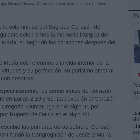
agró Rusia y Ucrania al Corazón Inmaculado de la Virgen María
En
por
s la solemnidad del Sagrado Corazón de
iguiente celebramos la memoria litúrgica del
 María, el mejor de los corazones después del
aría nos referimos a la vida interior de la
s virtudes y su perfección, su purísimo amor al
 con nosotros.
No
qu
pecíficamente los sentimientos del corazón
Eul
to en Lucas 2,19 y 51. La devoción al Corazón
regorio Taumaturgo en el siglo III, por
Is
 por Ruperto de Deutz en el siglo XII.
do
Ha
 escribió las primeras obras sobre el Corazón
eu
XVII fundó la Congregación de Jesús y María
Eul