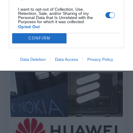
Oír se manifiesta delante de La Mareta:
“Pedro Sánchez es un criminal”
I want to opt-out of Collection, Use,
Retention, Sale, and/or Sharing of my
Personal Data that Is Unrelated with the
por Redacción
Purposes for which it was collected.
Opted Out
Artículos anteriores
CONFIRM
Opinión
Enormes minucias
Data Deletion
Data Access
Privacy Policy
por Eulogio López