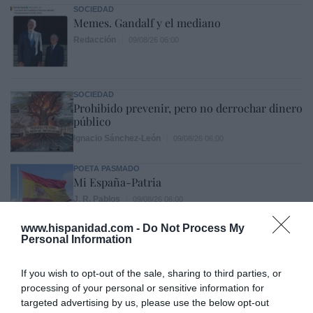
SOCIEDAD
Memes. Gandalf y el mediano
Redacción
09/08/26 06:00
SOCIEDAD
Prohibido prevenir, pero no derrochar dinero
público
Ignacio Sánchez-León
09/08/26 06:00
POETA PASMADO
Mi España-Patria
J. R. Pablos
09/08/26 06:00
www.hispanidad.com -
Do Not Process My
Personal Information
INTERNACIONAL
Primarias presidenciales demócratas 2028. El
If you wish to opt-out of the sale, sharing to third parties, or
icono LGTBIQ+ Pete Buttigieg regresa a
processing of your personal or sensitive information for
escena y lo hace con las peores propuestas de
targeted advertising by us, please use the below opt-out
Biden