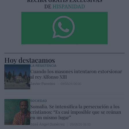
Hoy destacamos
LA RESISTENCIA
Cuando los masones intentaron extorsionar
al rey Alfonso XIII
Javier Paredes
09/08/26 06:00
SOCIEDAD
Somalia. Se intensifica la persecución a los
cristianos: “Es casi imposible que se reúnan
en un mismo lugar”
José Ángel Gutiérrez
09/08/26 06:00