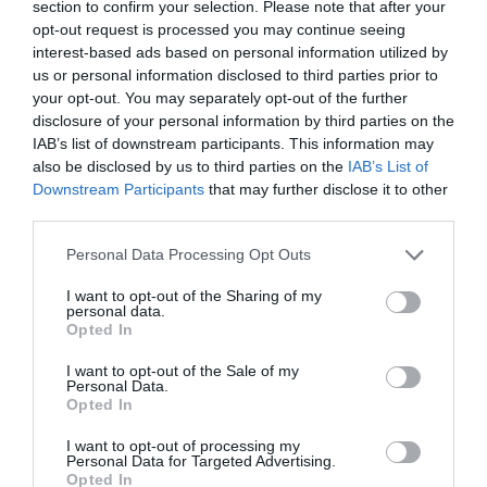
section to confirm your selection. Please note that after your
Ignacio Aguirre
09/08/26 06:00
opt-out request is processed you may continue seeing
SOCIEDAD
interest-based ads based on personal information utilized by
Los cambios del Papa León XIV: lentos pero
us or personal information disclosed to third parties prior to
acertados
your opt-out. You may separately opt-out of the further
Eulogio López
09/08/26 06:00
disclosure of your personal information by third parties on the
IAB’s list of downstream participants. This information may
also be disclosed by us to third parties on the
IAB’s List of
Downstream Participants
that may further disclose it to other
third parties.
Marcelo Gullo: “El trabajo de desmitificar la
historia, de poner la verdadera, de
Personal Data Processing Opt Outs
desmontar la falsificación, es un trabajo
cristiano"
I want to opt-out of the Sharing of my
personal data.
Opted In
por Hispanidad
Artículos anteriores
I want to opt-out of the Sale of my
Personal Data.
Opted In
DIARIO DE LA CORRUPCIÓN SANCHISTA
I want to opt-out of processing my
Personal Data for Targeted Advertising.
Diario de la corrupción sanchista. Hazte
Opted In