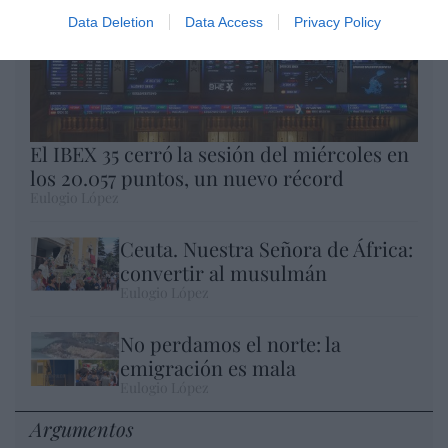
Data Deletion
Data Access
Privacy Policy
El IBEX 35 cerró la sesión del miércoles en
los 20.057 puntos, un nuevo récord
Eulogio López
Ceuta. Nuestra Señora de África:
convertir al musulmán
Eulogio López
No perdamos el norte: la
emigración es mala
Eulogio López
Argumentos