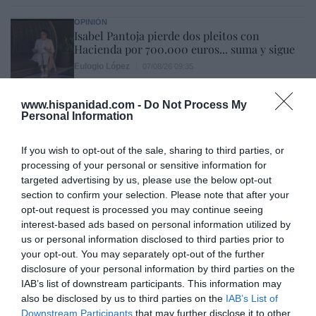
OPINIÓN
Isabel Pantoja pierde dos pleitos con
Hacienda por 700.000 euros... suma y sigue
Eulogio López
07/08/26 09:35
OPINIÓN
www.hispanidad.com -
Do Not Process My
Centenario de la guerra cristera: ¡Viva Cristo
Personal Information
Rey!
José Vicente Martínez
07/08/26 08:41
If you wish to opt-out of the sale, sharing to third parties, or
processing of your personal or sensitive information for
targeted advertising by us, please use the below opt-out
section to confirm your selection. Please note that after your
Marcelo Gullo: “El trabajo de desmitificar la
opt-out request is processed you may continue seeing
historia, de poner la verdadera, de
interest-based ads based on personal information utilized by
desmontar la falsificación, es un trabajo
us or personal information disclosed to third parties prior to
your opt-out. You may separately opt-out of the further
cristiano"
disclosure of your personal information by third parties on the
por Hispanidad
IAB’s list of downstream participants. This information may
also be disclosed by us to third parties on the
IAB’s List of
Artículos anteriores
Downstream Participants
that may further disclose it to other