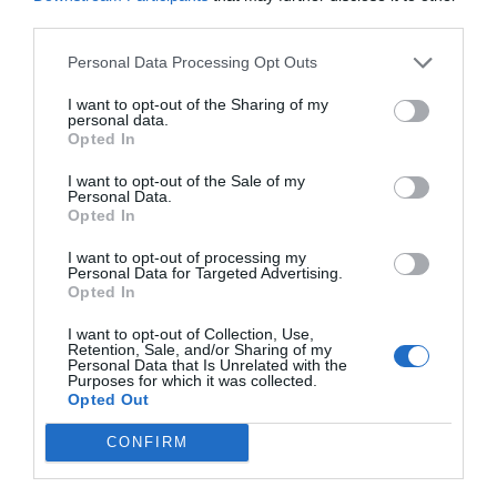
third parties.
DIARIO DE LA CORRUPCIÓN SANCHISTA
Personal Data Processing Opt Outs
Diario de la corrupción sanchista. La
I want to opt-out of the Sharing of my
Audiencia Nacional prorroga seis meses la
personal data.
investigación del caso Koldo, ante el
Opted In
ingente material incautado por la UCO
I want to opt-out of the Sale of my
Personal Data.
por Redacción
Opted In
Artículos anteriores
I want to opt-out of processing my
Personal Data for Targeted Advertising.
Opinión
Opted In
I want to opt-out of Collection, Use,
Enormes minucias
Retention, Sale, and/or Sharing of my
Personal Data that Is Unrelated with the
por Eulogio López
Purposes for which it was collected.
Opted Out
CONFIRM