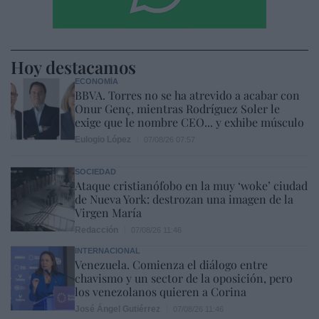
Hoy destacamos
ECONOMÍA
BBVA. Torres no se ha atrevido a acabar con
Onur Genç, mientras Rodríguez Soler le
exige que le nombre CEO... y exhibe músculo
Eulogio López
07/08/26 07:57
SOCIEDAD
Ataque cristianófobo en la muy ‘woke’ ciudad
de Nueva York: destrozan una imagen de la
Virgen María
Redacción
07/08/26 11:46
INTERNACIONAL
Venezuela. Comienza el diálogo entre
chavismo y un sector de la oposición, pero
los venezolanos quieren a Corina
José Ángel Gutiérrez
07/08/26 11:46