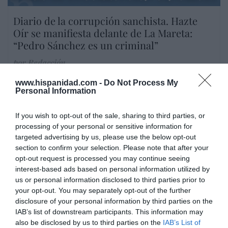
Diario de la corrupción sanchista. Hazte
Oír se manifiesta delante de La Mareta:
“Pedro Sánchez es un criminal”
por Redacción
Artículos anteriores
www.hispanidad.com -
Do Not Process My
Personal Information
Opinión
If you wish to opt-out of the sale, sharing to third parties, or
Enormes minucias
processing of your personal or sensitive information for
targeted advertising by us, please use the below opt-out
por Eulogio López
section to confirm your selection. Please note that after your
opt-out request is processed you may continue seeing
interest-based ads based on personal information utilized by
us or personal information disclosed to third parties prior to
your opt-out. You may separately opt-out of the further
disclosure of your personal information by third parties on the
IAB’s list of downstream participants. This information may
also be disclosed by us to third parties on the
IAB’s List of