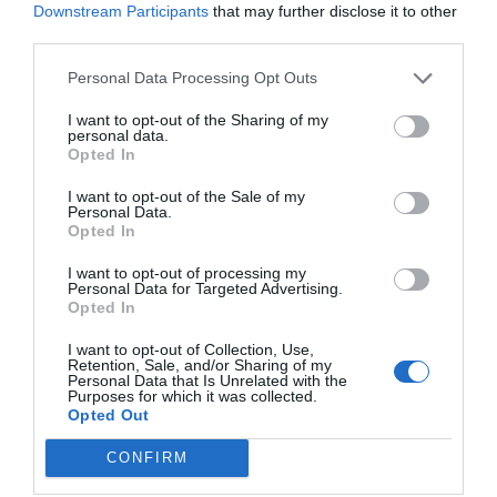
Downstream Participants
that may further disclose it to other
third parties.
Personal Data Processing Opt Outs
Nokia, Ericsson... Huawei: lo que importan
I want to opt-out of the Sharing of my
son las patentes
personal data.
Eulogio López
Opted In
I want to opt-out of the Sale of my
Isabel Pantoja pierde dos pleitos
Personal Data.
con Hacienda por 700.000
Opted In
euros... suma y sigue
I want to opt-out of processing my
Eulogio López
Personal Data for Targeted Advertising.
Opted In
El IBEX 35 cerró la sesión del
I want to opt-out of Collection, Use,
miércoles en los 20.057 puntos,
Retention, Sale, and/or Sharing of my
Personal Data that Is Unrelated with the
un nuevo récord
Purposes for which it was collected.
Eulogio López
Opted Out
Argumentos
CONFIRM