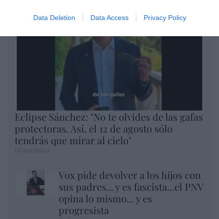
Data Deletion
Data Access
Privacy Policy
Eclipse Sánchez: "No te olvides de las gafas
protectoras. Así, el 12 de agosto sólo
tendrás que mirar al cielo"
Hispanidad
Vox pide devolver a los hijos con
sus padres... y es fascista...el PNV
opina lo mismo... y es
progresista