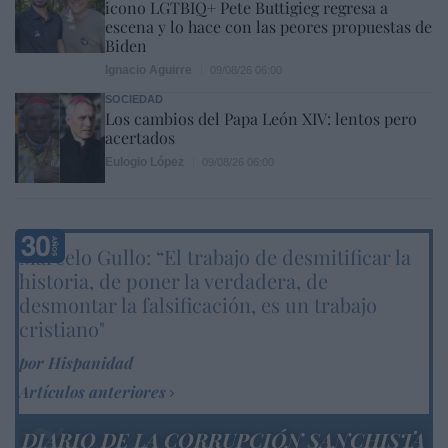
icono LGTBIQ+ Pete Buttigieg regresa a
escena y lo hace con las peores propuestas de
Biden
Ignacio Aguirre
09/08/26 06:00
SOCIEDAD
Los cambios del Papa León XIV: lentos pero
acertados
Eulogio López
09/08/26 06:00
Marcelo Gullo: “El trabajo de desmitificar la
historia, de poner la verdadera, de
desmontar la falsificación, es un trabajo
cristiano"
por Hispanidad
Artículos anteriores
DIARIO DE LA CORRUPCIÓN SANCHISTA