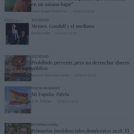
en un mismo lugar”
José Ángel Gutiérrez
09/08/26 06:00
SOCIEDAD
Memes. Gandalf y el mediano
Redacción
09/08/26 06:00
SOCIEDAD
Prohibido prevenir, pero no derrochar dinero
público
Ignacio Sánchez-León
09/08/26 06:00
POETA PASMADO
Mi España-Patria
J. R. Pablos
09/08/26 06:00
INTERNACIONAL
Primarias presidenciales demócratas 2028. El