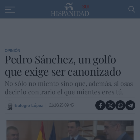
Educación
Entrevistas
PP
SANTANDER
R
30
OPINIÓN
Pedro Sánchez, un golfo
que exige ser canonizado
No sólo no miento sino que, además, si osas
decir lo contrario el que mientes eres tú.
21/10/25 09:45
Eulogio López