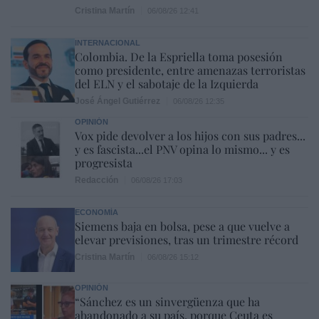
Cristina Martín
06/08/26 12:41
INTERNACIONAL
Colombia. De la Espriella toma posesión
como presidente, entre amenazas terroristas
del ELN y el sabotaje de la Izquierda
José Ángel Gutiérrez
06/08/26 12:35
OPINIÓN
Vox pide devolver a los hijos con sus padres...
y es fascista...el PNV opina lo mismo... y es
progresista
Redacción
06/08/26 17:03
ECONOMÍA
Siemens baja en bolsa, pese a que vuelve a
elevar previsiones, tras un trimestre récord
Cristina Martín
06/08/26 15:12
OPINIÓN
“Sánchez es un sinvergüenza que ha
abandonado a su país, porque Ceuta es