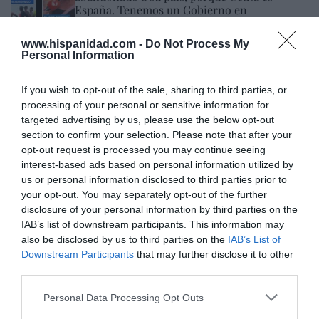
España. Tenemos un Gobierno en
connivencia con Marruecos”: acusa una ceutí
Hispanidad
06/08/26 11:30
www.hispanidad.com -
Do Not Process My
Personal Information
If you wish to opt-out of the sale, sharing to third parties, or
Marcelo Gullo: “El trabajo de desmitificar la
processing of your personal or sensitive information for
historia, de poner la verdadera, de
targeted advertising by us, please use the below opt-out
desmontar la falsificación, es un trabajo
section to confirm your selection. Please note that after your
cristiano"
opt-out request is processed you may continue seeing
interest-based ads based on personal information utilized by
por Hispanidad
us or personal information disclosed to third parties prior to
Artículos anteriores
your opt-out. You may separately opt-out of the further
disclosure of your personal information by third parties on the
DIARIO DE LA CORRUPCIÓN SANCHISTA
IAB’s list of downstream participants. This information may
also be disclosed by us to third parties on the
IAB’s List of
Downstream Participants
that may further disclose it to other
Diario de la corrupción sanchista. La
third parties.
Audiencia Nacional prorroga seis meses la
investigación del caso Koldo, ante el
Personal Data Processing Opt Outs
ingente material incautado por la UCO