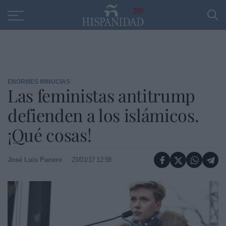
Educación
Entrevistas
PP
SANTANDER
R
30
ENORMES MINUCIAS
Las feministas antitrump
defienden a los islámicos.
¡Qué cosas!
José Luis Panero
23/01/17 12:58