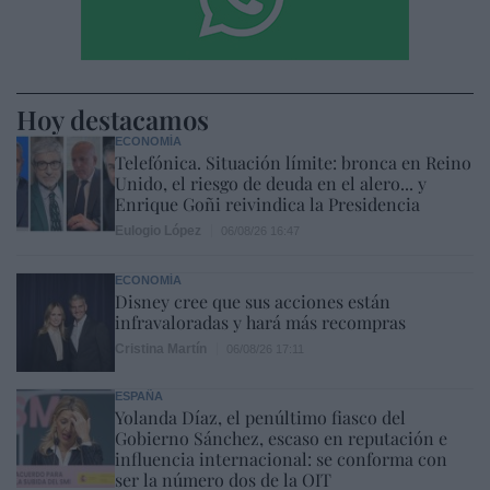
Hoy destacamos
ECONOMÍA
Telefónica. Situación límite: bronca en Reino
Unido, el riesgo de deuda en el alero... y
Enrique Goñi reivindica la Presidencia
Eulogio López
06/08/26 16:47
ECONOMÍA
Disney cree que sus acciones están
infravaloradas y hará más recompras
Cristina Martín
06/08/26 17:11
ESPAÑA
Yolanda Díaz, el penúltimo fiasco del
Gobierno Sánchez, escaso en reputación e
influencia internacional: se conforma con
ser la número dos de la OIT