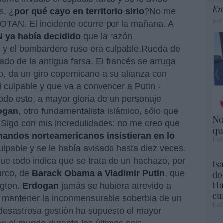
En
s, ¿
por qué cayo en territorio sirio
?No me
por
a OTAN. El incidente ocurre por la mañana. A
 ya había decidido
que la razón
, y el bombardero ruso era culpable.Rueda de
glado de la antigua farsa. El francés se arruga
o, da un giro copernicano a su alianza con
l culpable y que va a convencer a Putin -
todo esto, a mayor gloria de un personaje
ogan
, otro fundamentalista islámico, sólo que
No
.Sigo con mis incredulidades: no me creo que
qu
andos norteamericanos insistieran en lo
Eul
ulpable y se le había avisado hasta diez veces.
e todo indica que se trata de un hachazo, por
Is
do
urco, de
Barack Obama a Vladimir Putin
, que
Ha
ngton.
Erdogan
jamás se hubiera atrevido a
eu
a mantener la inconmensurable soberbia de un
Eul
desastrosa gestión ha supuesto el mayor