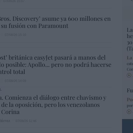
07/08/26 15:07
ros. Discovery’ asume ya 600 millones en
 su fusión con Paramount
La
he
07/08/26 15:10
30
(T
ost’ británica easyJet pasará a manos del
La
o posible: Apollo... pero no podrá hacerse
cat
Co
trol total
07/08/26 14:09
Fu
L
. Comienza el diálogo entre chavismo y
Po
 de la oposición, pero los venezolanos
por
 Corina
iérrez
07/08/26 11:46