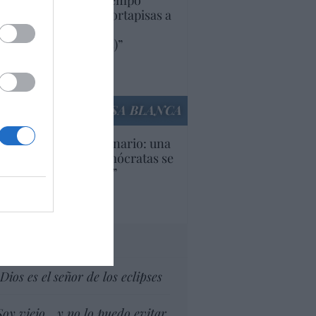
uropa lleva mucho tiempo
iendo aranceles y cortapisas a
oductos y compañías
ricanas (y europeas)”
Ana Sánchez Arjona
culos anteriores
LA CASA BLANCA
U. Inquietante escenario: una
cera parte de los demócratas se
ine como “socialista”
Ignacio Aguirre
culos anteriores
tas al director
Dios es el señor de los eclipses
Soy viejo... y no lo puedo evitar