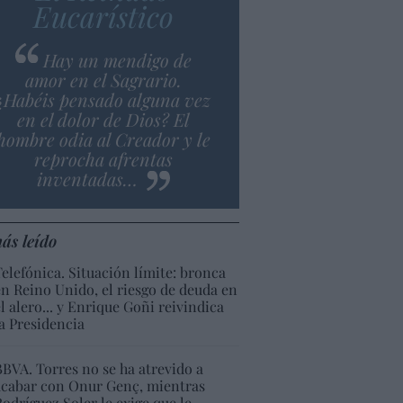
Eucarístico
Hay un mendigo de
amor en el Sagrario.
¿Habéis pensado alguna vez
en el dolor de Dios? El
hombre odia al Creador y le
reprocha afrentas
inventadas…
ás leído
Telefónica. Situación límite: bronca
en Reino Unido, el riesgo de deuda en
el alero... y Enrique Goñi reivindica
la Presidencia
BBVA. Torres no se ha atrevido a
acabar con Onur Genç, mientras
Rodríguez Soler le exige que le