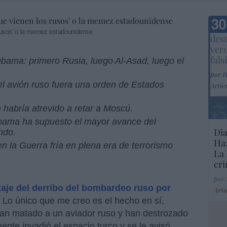
Marc
rusos' o la memez estadounidense
desm
ver
fals
bama: primero Rusia, luego Al-Asad, luego el
por 
del avión ruso fuera una orden de Estados
Artíc
habría atrevido a retar a Moscú.
bama ha supuesto el mayor avance del
Dia
ndo.
Haz
n la Guerra fría en plena era de terrorismo
La 
cri
por
aje del derribo del bombardeo ruso por
Artí
 Lo único que me creo es el hecho en sí,
han matado a un aviador ruso y han destrozado
nte invadió el espacio turco y se le avisó