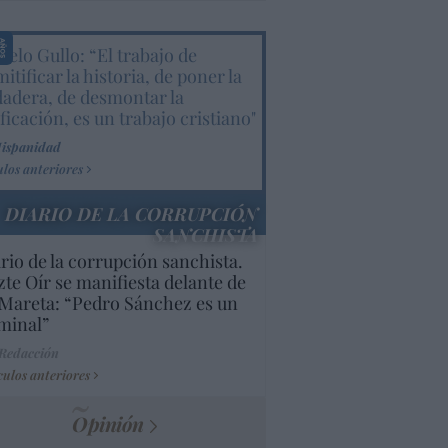
elo Gullo: “El trabajo de
itificar la historia, de poner la
dadera, de desmontar la
ificación, es un trabajo cristiano"
Hispanidad
ulos anteriores
DIARIO DE LA CORRUPCIÓN
SANCHISTA
rio de la corrupción sanchista.
te Oír se manifiesta delante de
Mareta: “Pedro Sánchez es un
minal”
 Redacción
culos anteriores
Opinión