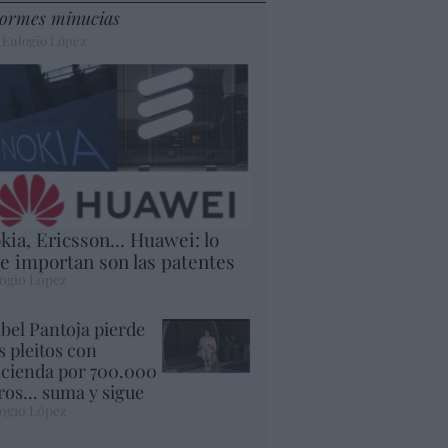
ormes minucias
 Eulogio López
kia, Ericsson... Huawei: lo
e importan son las patentes
ogio López
abel Pantoja pierde
s pleitos con
cienda por 700.000
ros... suma y sigue
ogio López