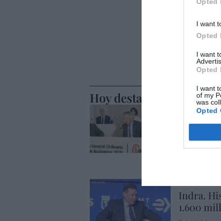
Opted 
I want t
Opted 
I want 
Advertis
Opted 
I want t
Hoy destacamos
of my P
was col
ECONOMÍA
Opted 
El divorc
alza, coti
entredic
Cristina Martín
ECONOMÍA
Indra. Hi
1.600 mil