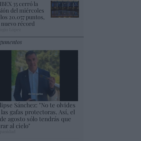
 IBEX 35 cerró la
sión del miércoles
 los 20.057 puntos,
 nuevo récord
ogio López
gumentos
lipse Sánchez: "No te olvides
 las gafas protectoras. Así, el
 de agosto sólo tendrás que
rar al cielo"
panidad