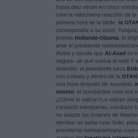
hasta diez veces en cinco minuto
creo la velocísima reacción de l
primera hora de la tarde,
la OTAN
correspondía a su socio, Turquía
prensa
Hollande-Obama
, el tin
ante el presidente norteamerican
Rusia y decide que
Al-Asad
es e
seguro- de que vuelva al redil.Y 
siniestro, el presidente turco
Erd
con corbata y dentro de la
OTAN
una hora después de sucedido,
m
mismo
: el bombardeo ruso era c
¿Cómo lo sabían?Lo sabían porqu
conducto interpuesto, conducto t
no acepta las órdenes de Washi
derribar un avión ruso.Todo, par
presidente norteamericano cuya 