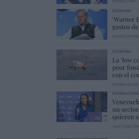
Eulogio López
ECONOMÍA
‘Warner B
gastos de
Cristina Martín
ECONOMÍA
La ‘low c
peor fond
con el con
Cristina Martín
INTERNACIONA
Venezuela
un sector
quieren a
José Ángel Gut