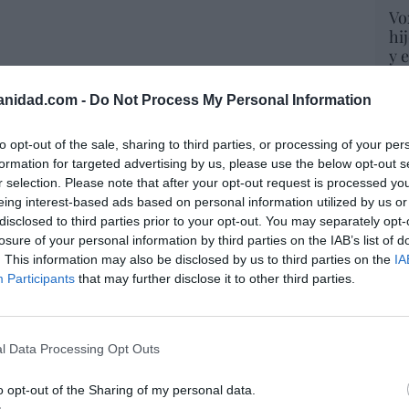
Vo
hi
y 
op
pr
anidad.com -
Do Not Process My Personal Information
Red
resado este artículo?
to opt-out of the sale, sharing to third parties, or processing of your per
tro newsletter y recibe cada dia
“S
formation for targeted advertising by us, please use the below opt-out s
o más destacado de Hispanidad
si
r selection. Please note that after your opt-out request is processed y
ab
eing interest-based ads based on personal information utilized by us or
po
disclosed to third parties prior to your opt-out. You may separately opt-
Es
losure of your personal information by third parties on the IAB’s list of
Go
iones legales
. This information may also be disclosed by us to third parties on the
IA
co
Participants
that may further disclose it to other third parties.
Ma
ce
His
l Data Processing Opt Outs
o opt-out of the Sharing of my personal data.