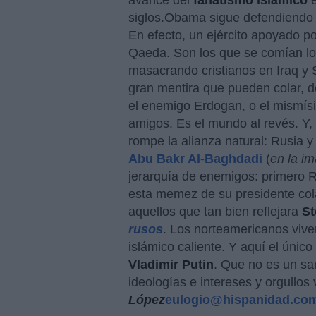
avance del
fanatismo islámico
e
siglos.Obama sigue defendiendo q
En efecto, un ejército apoyado p
Qaeda. Son los que se comían lo
masacrando cristianos en Iraq y 
gran mentira que pueden colar, 
el enemigo Erdogan, o el mismí
amigos. Es el mundo al revés. Y, 
rompe la alianza natural: Rusia y 
Abu Bakr Al-Baghdadi
(
en la i
jerarquía de enemigos: primero R
esta memez de su presidente co
aquellos que tan bien reflejara
St
rusos
. Los norteamericanos vive
islámico caliente. Y aquí el únic
Vladimir Putin
. Que no es un sa
ideologías e intereses y orgullos
López
eulogio@hispanidad.co