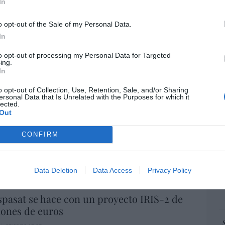
“E
In
pon
pr
o opt-out of the Sale of my Personal Data.
ame
In
por 
to opt-out of processing my Personal Data for Targeted
Artí
ing.
In
o opt-out of Collection, Use, Retention, Sale, and/or Sharing
ersonal Data that Is Unrelated with the Purposes for which it
EEU
lected.
ter
Out
io imposible de los Entrecanales: deuda al
def
zación a la baja y reputación en
CONFIRM
por 
ho
Artí
07/08/26 15:51
Data Deletion
Data Access
Privacy Policy
Car
spasat se hace con un proyecto IRIS-2 de
lones de euros