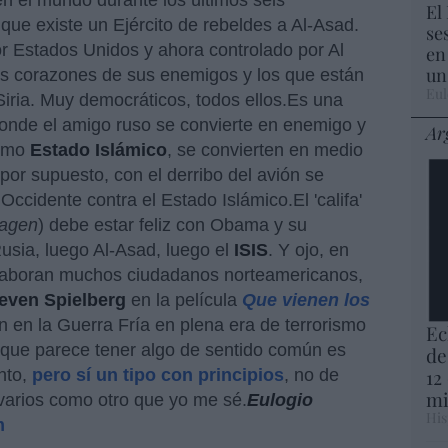
n el mundo durante los últimos seis
El
ue existe un Ejército de rebeldes a Al-Asad.
se
or Estados Unidos y ahora controlado por Al
en
un
s corazones de sus enemigos y los que están
Eul
Siria. Muy democráticos, todos ellos.Es una
donde el amigo ruso se convierte en enemigo y
Ar
simo
Estado Islámico
, se convierten en medio
por supuesto, con el derribo del avión se
Occidente contra el Estado Islámico.El 'califa'
magen
) debe estar feliz con Obama y su
usia, luego Al-Asad, luego el
ISIS
. Y ojo, en
laboran muchos ciudadanos norteamericanos,
even Spielberg
en la película
Que vienen los
n en la Guerra Fría en plena era de terrorismo
Ec
o que parece tener algo de sentido común es
de
12
nto,
pero sí un tipo con principios
, no de
mi
 varios como otro que yo me sé.
Eulogio
His
m