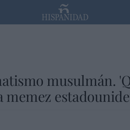
PP
SANTANDER
Religión
anatismo musulmán. '
 la memez estadounid