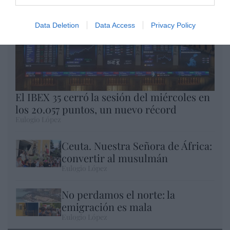
Data Deletion
Data Access
Privacy Policy
El IBEX 35 cerró la sesión del miércoles en
los 20.057 puntos, un nuevo récord
Eulogio López
Ceuta. Nuestra Señora de África:
convertir al musulmán
Eulogio López
No perdamos el norte: la
emigración es mala
Eulogio López