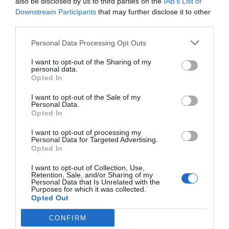
also be disclosed by us to third parties on the
IAB’s List of
Artículos anteriores
Downstream Participants
that may further disclose it to other
third parties.
DIARIO DE LA CORRUPCIÓN SANCHISTA
Personal Data Processing Opt Outs
Diario de la corrupción sanchista. La
I want to opt-out of the Sharing of my
Audiencia Nacional prorroga seis meses la
personal data.
Opted In
investigación del caso Koldo, ante el
ingente material incautado por la UCO
I want to opt-out of the Sale of my
Personal Data.
por Redacción
Opted In
Artículos anteriores
I want to opt-out of processing my
Personal Data for Targeted Advertising.
Opted In
Opinión
I want to opt-out of Collection, Use,
Enormes minucias
Retention, Sale, and/or Sharing of my
Personal Data that Is Unrelated with the
por Eulogio López
Purposes for which it was collected.
Opted Out
CONFIRM