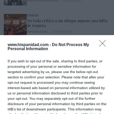
José Vicente Martínez
07/08/26 08:41
OPINIÓN
No toda crítica a un obispo supone una falta
de respeto
Gonzalo Sáenz
07/08/26 08:38
ECONOMÍA
www.hispanidad.com -
Do Not Process My
Telefónica. Situación límite: bronca en Reino
Personal Information
Unido, el riesgo de deuda en el alero... y
Enrique Goñi reivindica la Presidencia
If you wish to opt-out of the sale, sharing to third parties, or
Eulogio López
06/08/26 16:47
processing of your personal or sensitive information for
targeted advertising by us, please use the below opt-out
section to confirm your selection. Please note that after your
Marcelo Gullo: “El trabajo de desmitificar la
opt-out request is processed you may continue seeing
interest-based ads based on personal information utilized by
historia, de poner la verdadera, de
us or personal information disclosed to third parties prior to
desmontar la falsificación, es un trabajo
your opt-out. You may separately opt-out of the further
cristiano"
disclosure of your personal information by third parties on the
IAB’s list of downstream participants. This information may
por Hispanidad