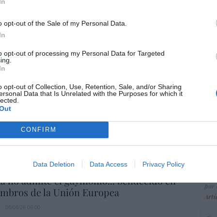
ce
In
ohamed en la boya
His
8/08/26 06:00
o opt-out of the Sale of my Personal Data.
In
“E
to opt-out of processing my Personal Data for Targeted
gobernamos mal, gobernemos barato”
ing.
pon
In
pr
08/08/26 06:00
ame
o opt-out of Collection, Use, Retention, Sale, and/or Sharing
ersonal Data that Is Unrelated with the Purposes for which it
por 
lected.
Artí
Out
 no es solo “híbrida” ni “biopolítica”, sino
CONFIRM
... y la ganará la Virgen
EEU
08/08/26 06:00
ter
Data Deletion
Data Access
Privacy Policy
def
a no admite el gaymonio... bendecido en
por 
embros de la Unión Europea
Artí
08/08/26 06:00