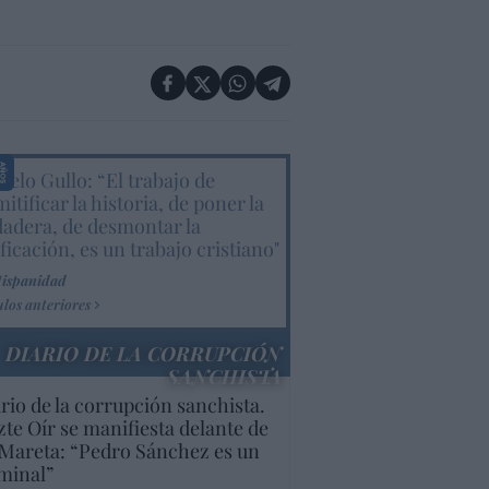
elo Gullo: “El trabajo de
itificar la historia, de poner la
dadera, de desmontar la
ificación, es un trabajo cristiano"
Hispanidad
ulos anteriores
DIARIO DE LA CORRUPCIÓN
SANCHISTA
rio de la corrupción sanchista.
te Oír se manifiesta delante de
Mareta: “Pedro Sánchez es un
minal”