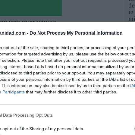
de
12
mi
His
anidad.com -
Do Not Process My Personal Information
Vo
hi
to opt-out of the sale, sharing to third parties, or processing of your per
y 
formation for targeted advertising by us, please use the below opt-out s
op
r selection. Please note that after your opt-out request is processed y
pr
eing interest-based ads based on personal information utilized by us or
Red
disclosed to third parties prior to your opt-out. You may separately opt-
losure of your personal information by third parties on the IAB’s list of
“S
. This information may also be disclosed by us to third parties on the
IA
si
Participants
that may further disclose it to other third parties.
ab
rol para ti, para mí, para todos, ¡por tu
po
!
Es
l Data Processing Opt Outs
Go
ez-Tomé
08/08/26 06:00
co
Ma
o opt-out of the Sharing of my personal data.