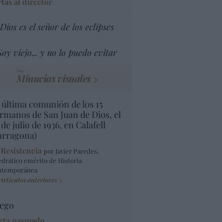
tas al director
Dios es el señor de los eclipses
Soy viejo... y no lo puedo evitar
Minucias visuales
 última comunión de los 15
rmanos de San Juan de Dios, el
 de julio de 1936, en Calafell
arragona)
 Resistencia
por Javier Paredes,
edrático emérito de Historia
ntemporánea
Artículos anteriores
ego
eta pasmado