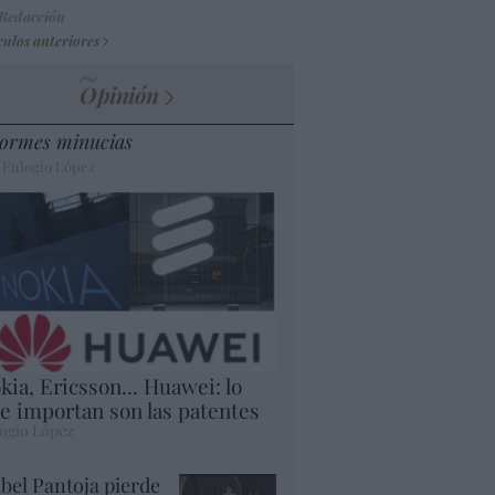
 Redacción
culos anteriores
Opinión
ormes minucias
 Eulogio López
kia, Ericsson... Huawei: lo
e importan son las patentes
ogio López
abel Pantoja pierde