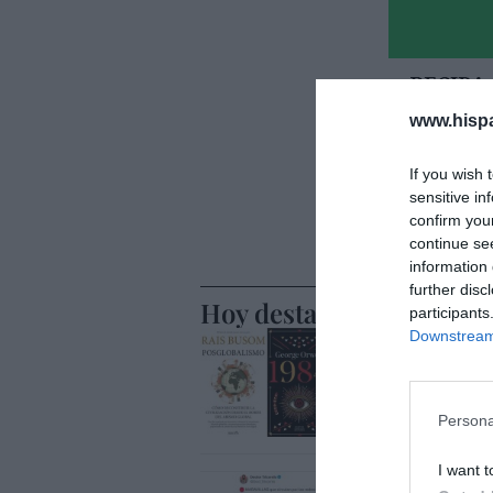
www.hisp
If you wish 
sensitive in
confirm you
continue se
information 
further disc
Hoy destacamos
participants
Downstream 
SOCIEDAD
Chat Cont
seguridad
Persona
Humberto Pér
I want t
SOCIEDAD