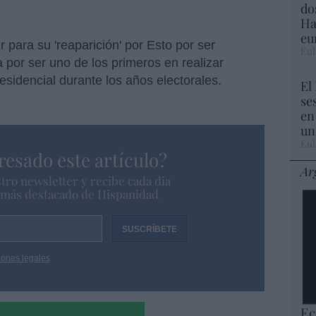
do
Ha
eu
 para su 'reaparición' por Esto por ser
Eul
 por ser uno de los primeros en realizar
sidencial durante los años electorales.
El
se
en
un
Eul
resado este artículo?
Ar
tro newsletter y recibe cada dia
o más destacado de Hispanidad
iones legales
Ec