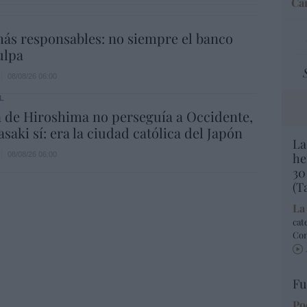
Car
ás responsables: no siempre el banco
ulpa
08/08/26 06:00
L
 de Hiroshima no perseguía a Occidente,
saki sí: era la ciudad católica del Japón
La
he
08/08/26 06:00
30
(T
La
cat
Co
Fu
Po