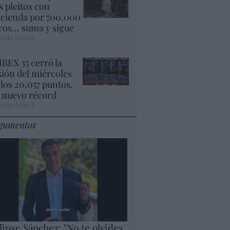
s pleitos con
cienda por 700.000
ros... suma y sigue
ogio López
 IBEX 35 cerró la
sión del miércoles
 los 20.057 puntos,
 nuevo récord
ogio López
gumentos
lipse Sánchez: "No te olvides