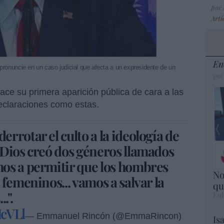
por
Artí
En
pronuncie en un caso judicial que afecta a un expresidente de un
por
ace su primera aparición pública de cara a las
declaraciones como estas.
errotar el culto a la ideología de
 Dios creó dos géneros llamados
os a permitir que los hombres
No
femeninos... vamos a salvar la
qu
.".
Eul
HcVLl
— Emmanuel Rincón (@EmmaRincon)
Is