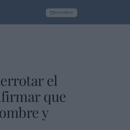
SUSCRÍBETE
rrotar el
eafirmar que
hombre y