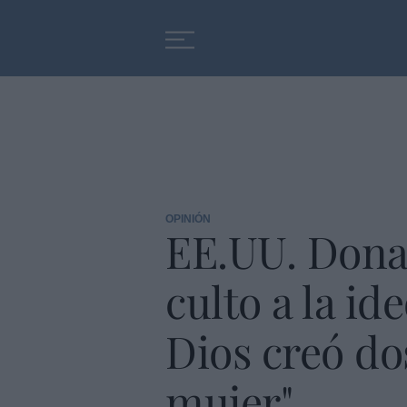
Educación
Entrevistas
OPINIÓN
EE.UU. Dona
culto a la i
Dios creó do
mujer"