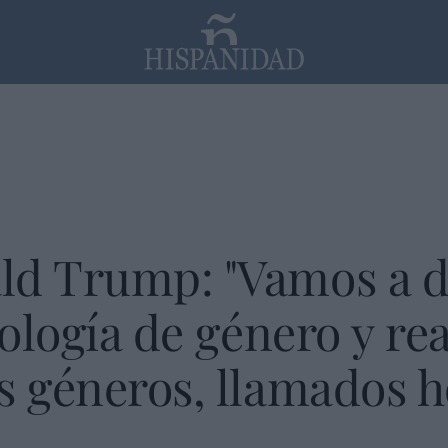
PP
SANTANDER
Religión
ld Trump: "Vamos a de
deología de género y r
s géneros, llamados 