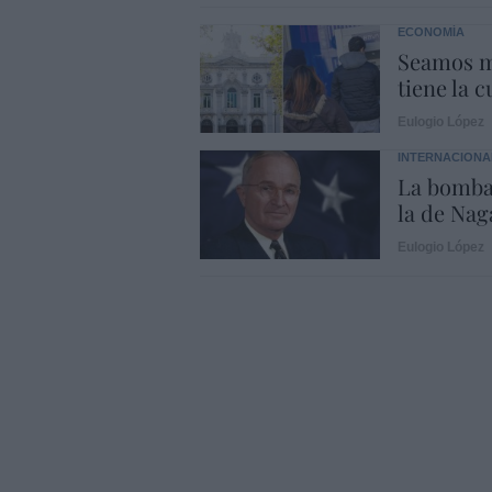
ECONOMÍA
Seamos m
tiene la c
Eulogio López
INTERNACIONA
La bomba
la de Naga
Eulogio López