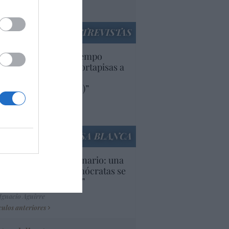
utí
panidad
ENTREVISTAS
uropa lleva mucho tiempo
iendo aranceles y cortapisas a
oductos y compañías
ricanas (y europeas)”
Ana Sánchez Arjona
culos anteriores
LA CASA BLANCA
U. Inquietante escenario: una
cera parte de los demócratas se
ine como “socialista”
Ignacio Aguirre
culos anteriores