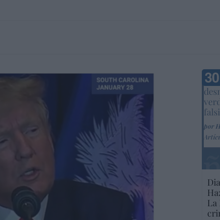
Marc
desm
ver
fals
por 
Artíc
Dia
Haz
La 
cri