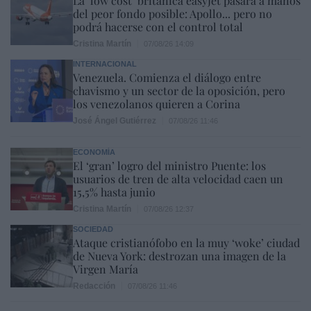
La ‘low cost’ británica easyJet pasará a manos
del peor fondo posible: Apollo... pero no
podrá hacerse con el control total
Cristina Martín
07/08/26 14:09
INTERNACIONAL
Venezuela. Comienza el diálogo entre
chavismo y un sector de la oposición, pero
los venezolanos quieren a Corina
José Ángel Gutiérrez
07/08/26 11:46
ECONOMÍA
El ‘gran’ logro del ministro Puente: los
usuarios de tren de alta velocidad caen un
15,5% hasta junio
Cristina Martín
07/08/26 12:37
SOCIEDAD
Ataque cristianófobo en la muy ‘woke’ ciudad
de Nueva York: destrozan una imagen de la
Virgen María
Redacción
07/08/26 11:46