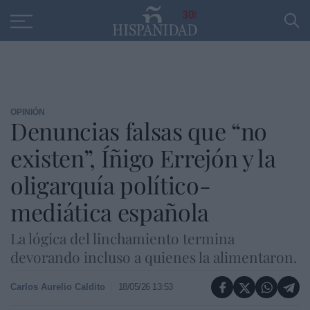
Educación
Entrevistas
PP
SANTANDER
R
30
OPINIÓN
Denuncias falsas que “no
existen”, Íñigo Errejón y la
oligarquía político-
mediática española
La lógica del linchamiento termina
devorando incluso a quienes la alimentaron.
Carlos Aurelio Caldito
18/05/26 13:53