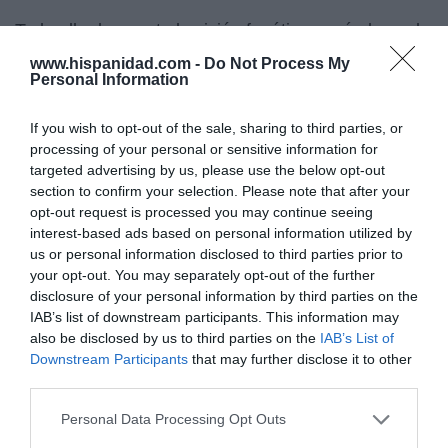
Todo ello desmonta la visión fanática según la cual
basta proclamarse víctima para quedar
www.hispanidad.com -
Do Not Process My
automáticamente situada fuera de cualquier análisis
Personal Information
crítico.
If you wish to opt-out of the sale, sharing to third parties, or
El miedo como herramienta de control social
processing of your personal or sensitive information for
targeted advertising by us, please use the below opt-out
El resultado de todo ello ha sido la instauración
section to confirm your selection. Please note that after your
progresiva de un clima de miedo profundamente
opt-out request is processed you may continue seeing
interest-based ads based on personal information utilized by
corrosivo. Miedo a una ruptura conflictiva. Miedo a
us or personal information disclosed to third parties prior to
una acusación imposible de desmontar
your opt-out. You may separately opt-out of the further
rápidamente. Miedo a que una simple denuncia
disclosure of your personal information by third parties on the
baste para activar una maquinaria policial y judicial
IAB’s list of downstream participants. This information may
devastadora. Ese miedo no afecta únicamente a
also be disclosed by us to third parties on the
IAB’s List of
culpables reales. Afecta también a millones de
Downstream Participants
that may further disclose it to other
third parties.
ciudadanos normales que observan cómo la mera
acusación puede bastar para destruir una vida.
Personal Data Processing Opt Outs