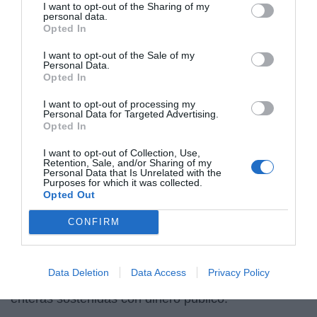
Y cuando una sociedad comienza a vivir bajo el
I want to opt-out of the Sharing of my
personal data.
temor permanente a la denuncia instrumental, la
Opted In
convivencia se degrada inevitablemente.
I want to opt-out of the Sale of my
Porque desaparece la seguridad jurídica. Y sin
Personal Data.
Opted In
seguridad jurídica no existe verdadera libertad.
I want to opt-out of processing my
A todo ello debe añadirse otro elemento raramente
Personal Data for Targeted Advertising.
Opted In
mencionado: la gigantesca estructura política,
administrativa y subvencionada construida
I want to opt-out of Collection, Use,
Retention, Sale, and/or Sharing of my
alrededor de la llamada “violencia de género”.
Personal Data that Is Unrelated with the
Purposes for which it was collected.
Durante más de veinte años se ha consolidado en
Opted Out
España una inmensa red de: observatorios,
CONFIRM
institutos, direcciones generales, fundaciones,
asociaciones subvencionadas, gabinetes,
asesorías, campañas institucionales, cursos
Data Deletion
Data Access
Privacy Policy
obligatorios, informes ideológicos y estructuras
enteras sostenidas con dinero público.