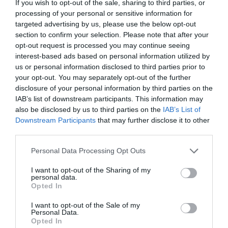
If you wish to opt-out of the sale, sharing to third parties, or
Eulogio López
processing of your personal or sensitive information for
targeted advertising by us, please use the below opt-out
El IBEX 35 cerró la sesión del
section to confirm your selection. Please note that after your
opt-out request is processed you may continue seeing
miércoles en los 20.057 puntos,
interest-based ads based on personal information utilized by
un nuevo récord
us or personal information disclosed to third parties prior to
Eulogio López
your opt-out. You may separately opt-out of the further
disclosure of your personal information by third parties on the
Ceuta. Nuestra Señora de África:
IAB’s list of downstream participants. This information may
convertir al musulmán
also be disclosed by us to third parties on the
IAB’s List of
Eulogio López
Downstream Participants
that may further disclose it to other
third parties.
Argumentos
Personal Data Processing Opt Outs
I want to opt-out of the Sharing of my
personal data.
Opted In
I want to opt-out of the Sale of my
Personal Data.
Opted In