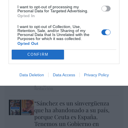
I want to opt-out of processing my
Personal Data for Targeted Advertising.
Opted In
I want to opt-out of Collection, Use,
Eclipse Sánchez: "No te olvides de las gafas
Retention, Sale, and/or Sharing of my
protectoras. Así, el 12 de agosto sólo
Personal Data that Is Unrelated with the
Purposes for which it was collected.
tendrás que mirar al cielo"
Opted Out
Hispanidad
CONFIRM
Vox pide devolver a los hijos con
sus padres... y es fascista...el PNV
opina lo mismo... y es
Data Deletion
Data Access
Privacy Policy
progresista
Redacción
“Sánchez es un sinvergüenza
que ha abandonado a su país,
porque Ceuta es España.
Tenemos un Gobierno en