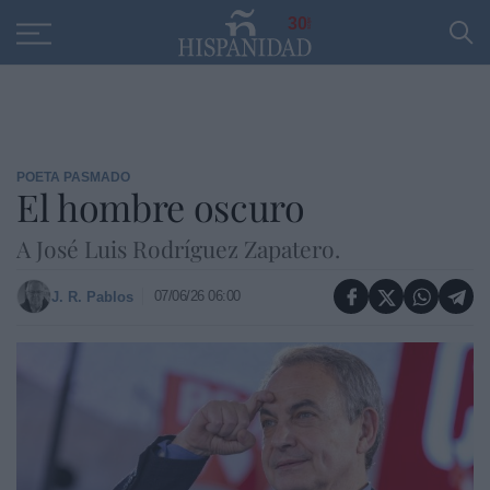
Educación
Entrevistas
PP
SANTANDER
R
30
POETA PASMADO
El hombre oscuro
A José Luis Rodríguez Zapatero.
07/06/26 06:00
J. R. Pablos