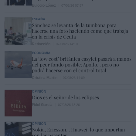
Eulogio López
07/08/26 07:57
ESPAÑA
Sánchez se levanta de la tumbona para
hacerse una foto haciendo como que trabaja
en la crisis de Ceuta
Redacción
07/08/26 14:10
ECONOMÍA
La ‘low cost’ británica easyJet pasará a manos
del peor fondo posible: Apollo... pero no
podrá hacerse con el control total
Cristina Martín
07/08/26 14:09
OPINIÓN
Dios es el señor de los eclipses
Fidel García
07/08/26 13:26
OPINIÓN
Nokia, Ericsson... Huawei: lo que importan
son las patentes