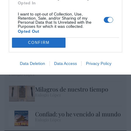
Opted In
I want to opt-out of Collection, Use,
Retention, Sale, and/or Sharing of my
Personal Data that Is Unrelated with the
Purposes for which it was collected.
Opted Out
CONFIRM
No perdamos el norte: la emigración es
Data Deletion
Data Access
Privacy Policy
mala
Eulogio López
Milagros de nuestro tiempo
Eulogio López
Confiad: yo he vencido al mundo
Eulogio López