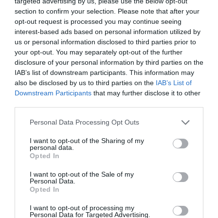
targeted advertising by us, please use the below opt-out
Artículos anteriores
section to confirm your selection. Please note that after your
opt-out request is processed you may continue seeing
DIARIO DE LA CORRUPCIÓN SANCHISTA
interest-based ads based on personal information utilized by
us or personal information disclosed to third parties prior to
Diario de la corrupción sanchista. Bolaños
your opt-out. You may separately opt-out of the further
disclosure of your personal information by third parties on the
se reunió en el año 2025 hasta seis veces
IAB’s list of downstream participants. This information may
con Zapatero, mientras se desarrollaba la
also be disclosed by us to third parties on the
IAB’s List of
investigación judicial sobre la aerolínea
Downstream Participants
that may further disclose it to other
Plus Ultra
third parties.
por Redacción
Personal Data Processing Opt Outs
Artículos anteriores
I want to opt-out of the Sharing of my
personal data.
Opinión
Opted In
Enormes minucias
I want to opt-out of the Sale of my
Personal Data.
Opted In
por Eulogio López
I want to opt-out of processing my
Personal Data for Targeted Advertising.