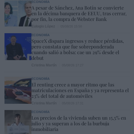
ECONOMÍA
A pesar de Sánchez, Ana Botín se convierte
en la décima banquera de EEUU, tras cerrar,
por fin, la compra de Webster Bank
Eulogio López
05/08/26 15:58
ECONOMÍA
SpaceX dispara ingresos y reduce pérdidas,
pero constata que fue sobreponderada
cuando salió a bolsa: cae un 29% desde el
debut
Cristina Martín
05/08/26 17:27
ECONOMÍA
El renting crece a mayor ritmo que las
matriculaciones en España y ya representa el
23% del total de automóviles
Cristina Martín
05/08/26 17:31
ECONOMÍA
Los precios de la vivienda suben un 15,5% en
julio y ya superan a los de la burbuja
inmobiliaria