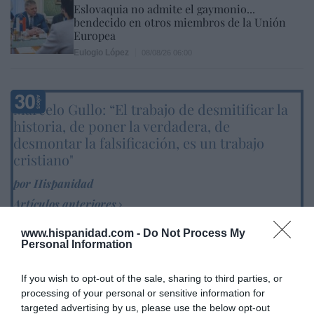
Eslovaquia no admite el gaymonio...
bendecido en otros miembros de la Unión
Europea
Eulogio López
08/08/26 06:00
Marcelo Gullo: “El trabajo de desmitificar la
historia, de poner la verdadera, de
desmontar la falsificación, es un trabajo
cristiano"
por Hispanidad
Artículos anteriores
www.hispanidad.com -
Do Not Process My
DIARIO DE LA CORRUPCIÓN SANCHISTA
Personal Information
Diario de la corrupción sanchista. Hazte
If you wish to opt-out of the sale, sharing to third parties, or
Oír se manifiesta delante de La Mareta:
processing of your personal or sensitive information for
“Pedro Sánchez es un criminal”
targeted advertising by us, please use the below opt-out