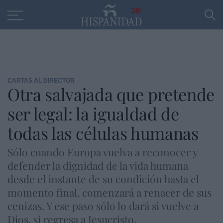
Educación
Entrevistas
PP
SANTANDER
R
30
CARTAS AL DIRECTOR
Otra salvajada que pretende
ser legal: la igualdad de
todas las células humanas
Sólo cuando Europa vuelva a reconocer y
defender la dignidad de la vida humana
desde el instante de su condición hasta el
momento final, comenzará a renacer de sus
cenizas. Y ese paso sólo lo dará si vuelve a
Dios, si regresa a Jesucristo.