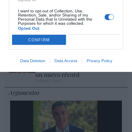
son las patentes
Eulogio López
I want to opt-out of Collection, Use,
Retention, Sale, and/or Sharing of my
Personal Data that Is Unrelated with the
Purposes for which it was collected.
Isabel Pantoja pierde dos pleitos
Opted Out
con Hacienda por 700.000
euros... suma y sigue
CONFIRM
Eulogio López
El IBEX 35 cerró la sesión del
Data Deletion
Data Access
Privacy Policy
miércoles en los 20.057 puntos,
un nuevo récord
Eulogio López
Argumentos