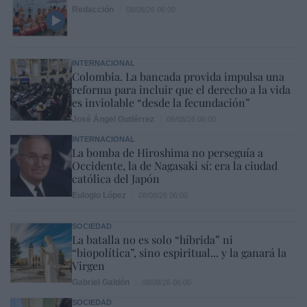
Redacción
08/08/26 06:00
INTERNACIONAL
Colombia. La bancada provida impulsa una
reforma para incluir que el derecho a la vida
es inviolable “desde la fecundación”
José Ángel Gutiérrez
08/08/26 06:00
INTERNACIONAL
La bomba de Hiroshima no perseguía a
Occidente, la de Nagasaki sí: era la ciudad
católica del Japón
Eulogio López
08/08/26 06:00
SOCIEDAD
La batalla no es solo “híbrida” ni
“biopolítica”, sino espiritual... y la ganará la
Virgen
Gabriel Galdón
08/08/26 06:00
SOCIEDAD