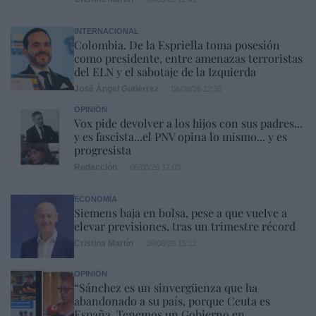
INTERNACIONAL
Colombia. De la Espriella toma posesión
como presidente, entre amenazas terroristas
del ELN y el sabotaje de la Izquierda
José Ángel Gutiérrez
06/08/26 12:35
OPINIÓN
Vox pide devolver a los hijos con sus padres...
y es fascista...el PNV opina lo mismo... y es
progresista
Redacción
06/08/26 17:03
ECONOMÍA
Siemens baja en bolsa, pese a que vuelve a
elevar previsiones, tras un trimestre récord
Cristina Martín
06/08/26 15:12
OPINIÓN
“Sánchez es un sinvergüenza que ha
abandonado a su país, porque Ceuta es
España. Tenemos un Gobierno en