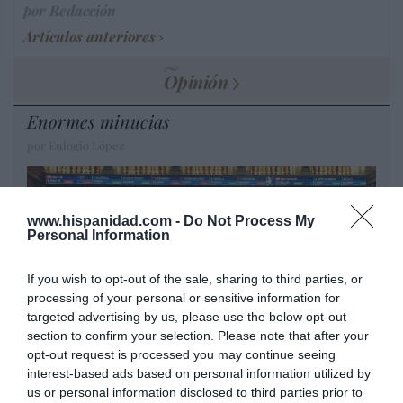
por Redacción
Artículos anteriores
Opinión
Enormes minucias
por Eulogio López
www.hispanidad.com -
Do Not Process My
Personal Information
If you wish to opt-out of the sale, sharing to third parties, or
processing of your personal or sensitive information for
targeted advertising by us, please use the below opt-out
section to confirm your selection. Please note that after your
opt-out request is processed you may continue seeing
interest-based ads based on personal information utilized by
El IBEX 35 cerró la sesión del miércoles en
us or personal information disclosed to third parties prior to