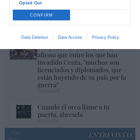
Opted Out
CONFIRM
El regalo de 'Mojamé'
Hispanidad
Data Deletion
Data Access
Privacy Policy
Telepedro en acción: RTVE
afirma que entre los que han
invadido Ceuta, "muchos son
licenciados y diplomados, que
están huyendo de su país por la
guerra"
Hispanidad
Cuando el orco llame a tu
puerta, ábresela
Redacción
ENTREVISTAS