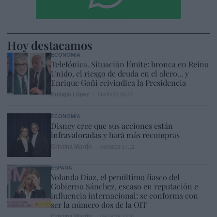
Hoy destacamos
ECONOMÍA
Telefónica. Situación límite: bronca en Reino
Unido, el riesgo de deuda en el alero... y
Enrique Goñi reivindica la Presidencia
Eulogio López
06/08/26 16:47
ECONOMÍA
Disney cree que sus acciones están
infravaloradas y hará más recompras
Cristina Martín
06/08/26 17:11
ESPAÑA
Yolanda Díaz, el penúltimo fiasco del
Gobierno Sánchez, escaso en reputación e
influencia internacional: se conforma con
ser la número dos de la OIT
Cristina Martín
06/08/26 12:41