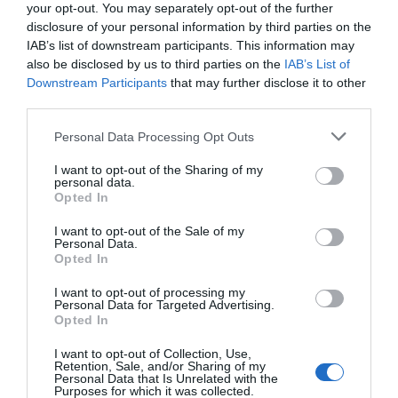
los 20.057 puntos, un nuevo récord
your opt-out. You may separately opt-out of the further
Eulogio López
disclosure of your personal information by third parties on the
IAB’s list of downstream participants. This information may
Ceuta. Nuestra Señora de África:
also be disclosed by us to third parties on the
IAB’s List of
Downstream Participants
that may further disclose it to other
convertir al musulmán
third parties.
Eulogio López
Personal Data Processing Opt Outs
No perdamos el norte: la
emigración es mala
I want to opt-out of the Sharing of my
personal data.
Eulogio López
Opted In
Argumentos
I want to opt-out of the Sale of my
Personal Data.
Opted In
I want to opt-out of processing my
Personal Data for Targeted Advertising.
Opted In
I want to opt-out of Collection, Use,
Retention, Sale, and/or Sharing of my
Personal Data that Is Unrelated with the
Purposes for which it was collected.