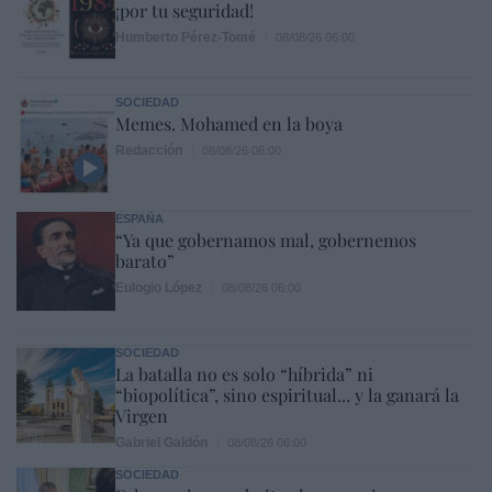
¡por tu seguridad!
Humberto Pérez-Tomé
08/08/26 06:00
SOCIEDAD
Memes. Mohamed en la boya
Redacción
08/08/26 06:00
ESPAÑA
“Ya que gobernamos mal, gobernemos
barato”
Eulogio López
08/08/26 06:00
SOCIEDAD
La batalla no es solo “híbrida” ni
“biopolítica”, sino espiritual... y la ganará la
Virgen
Gabriel Galdón
08/08/26 06:00
SOCIEDAD