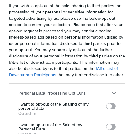
If you wish to opt-out of the sale, sharing to third parties, or
processing of your personal or sensitive information for
targeted advertising by us, please use the below opt-out
section to confirm your selection. Please note that after your
opt-out request is processed you may continue seeing
interest-based ads based on personal information utilized by
us or personal information disclosed to third parties prior to
your opt-out. You may separately opt-out of the further
disclosure of your personal information by third parties on the
IAB’s list of downstream participants. This information may
Nokia, Ericsson... Huawei: lo que importan
also be disclosed by us to third parties on the
IAB’s List of
son las patentes
Downstream Participants
that may further disclose it to other
Eulogio López
third parties.
Isabel Pantoja pierde dos pleitos
Personal Data Processing Opt Outs
con Hacienda por 700.000
I want to opt-out of the Sharing of my
euros... suma y sigue
personal data.
Eulogio López
Opted In
I want to opt-out of the Sale of my
El IBEX 35 cerró la sesión del
Personal Data.