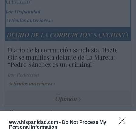
cristiano"
por Hispanidad
Artículos anteriores
DIARIO DE LA CORRUPCIÓN SANCHISTA
Diario de la corrupción sanchista. Hazte
Oír se manifiesta delante de La Mareta:
“Pedro Sánchez es un criminal”
por Redacción
Artículos anteriores
Opinión
Enormes minucias
por Eulogio López
www.hispanidad.com -
Do Not Process My
Personal Information