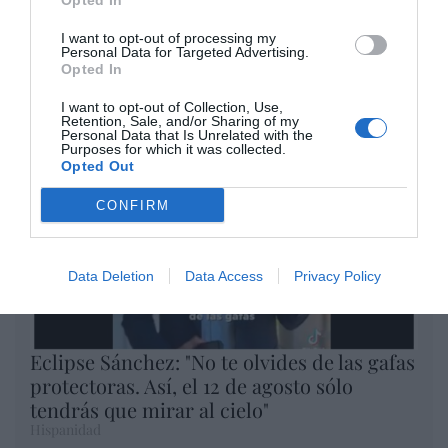
miércoles en los 20.057 puntos,
Opted In
un nuevo récord
I want to opt-out of processing my
Eulogio López
Personal Data for Targeted Advertising.
Opted In
Argumentos
I want to opt-out of Collection, Use,
Retention, Sale, and/or Sharing of my
Personal Data that Is Unrelated with the
Purposes for which it was collected.
Opted Out
CONFIRM
Data Deletion
Data Access
Privacy Policy
Eclipse Sánchez: "No te olvides de las gafas
protectoras. Así, el 12 de agosto sólo
tendrás que mirar al cielo"
Hispanidad