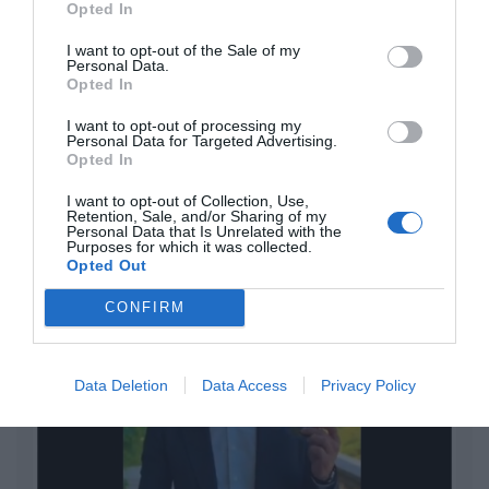
Isabel Pantoja pierde dos pleitos
Opted In
con Hacienda por 700.000
I want to opt-out of the Sale of my
euros... suma y sigue
Personal Data.
Opted In
Eulogio López
I want to opt-out of processing my
El IBEX 35 cerró la sesión del
Personal Data for Targeted Advertising.
Opted In
miércoles en los 20.057 puntos,
un nuevo récord
I want to opt-out of Collection, Use,
Eulogio López
Retention, Sale, and/or Sharing of my
Personal Data that Is Unrelated with the
Purposes for which it was collected.
Argumentos
Opted Out
CONFIRM
Data Deletion
Data Access
Privacy Policy