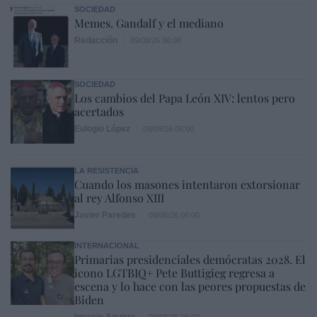
SOCIEDAD
Memes. Gandalf y el mediano
Redacción
09/08/26 06:00
SOCIEDAD
Los cambios del Papa León XIV: lentos pero
acertados
Eulogio López
09/08/26 06:00
LA RESISTENCIA
Cuando los masones intentaron extorsionar
al rey Alfonso XIII
Javier Paredes
09/08/26 06:00
INTERNACIONAL
Primarias presidenciales demócratas 2028. El
icono LGTBIQ+ Pete Buttigieg regresa a
escena y lo hace con las peores propuestas de
Biden
Ignacio Aguirre
09/08/26 06:00