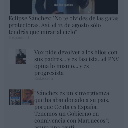
Eclipse Sánchez: "No te olvides de las gafas
protectoras. Así, el 12 de agosto sólo
tendrás que mirar al cielo"
Hispanidad
Vox pide devolver a los hijos con
sus padres... y es fascista...el PNV
opina lo mismo... y es
progresista
Redacción
“Sánchez es un sinvergüenza
que ha abandonado a su país,
porque Ceuta es España.
Tenemos un Gobierno en
connivencia con Marruecos”:
acusa una ceutí