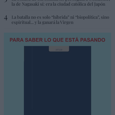
la de Nagasaki sí: era la ciudad católica del Japón
La batalla no es solo “híbrida” ni “biopolítica”, sino
espiritual... y la ganará la Virgen