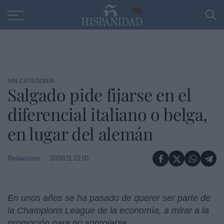
Educación
Entrevistas
PP
SANTANDER
R
30
SIN CATEGORÍA
Salgado pide fijarse en el
diferencial italiano o belga,
en lugar del alemán
Redacción
20/06/11 22:00
En unos años se ha pasado de querer ser parte de
la Champions League de la economía, a mirar a la
promoción para no sonrojarse