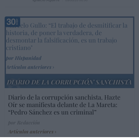
Marcelo Gullo: “El trabajo de desmitificar la
historia, de poner la verdadera, de
desmontar la falsificación, es un trabajo
cristiano"
por Hispanidad
Artículos anteriores
DIARIO DE LA CORRUPCIÓN SANCHISTA
Diario de la corrupción sanchista. Hazte
Oír se manifiesta delante de La Mareta:
“Pedro Sánchez es un criminal”
por Redacción
Artículos anteriores