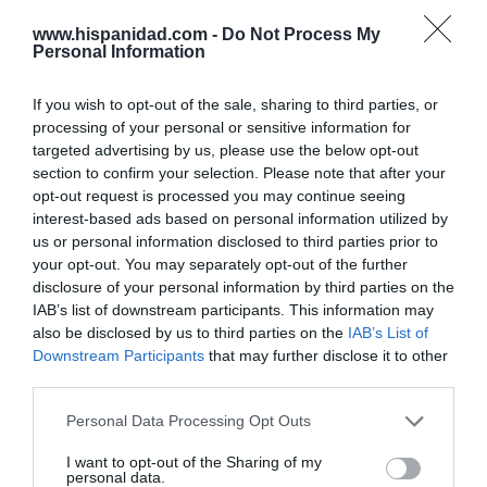
Opinión
www.hispanidad.com -
Do Not Process My
Personal Information
Enormes minucias
If you wish to opt-out of the sale, sharing to third parties, or
por Eulogio López
processing of your personal or sensitive information for
targeted advertising by us, please use the below opt-out
section to confirm your selection. Please note that after your
opt-out request is processed you may continue seeing
interest-based ads based on personal information utilized by
us or personal information disclosed to third parties prior to
your opt-out. You may separately opt-out of the further
disclosure of your personal information by third parties on the
IAB’s list of downstream participants. This information may
also be disclosed by us to third parties on the
IAB’s List of
Downstream Participants
that may further disclose it to other
third parties.
Nokia, Ericsson... Huawei: lo que importan
son las patentes
Personal Data Processing Opt Outs
Eulogio López
I want to opt-out of the Sharing of my
personal data.